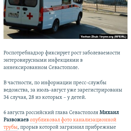
ПРИСОЕДИНЯЙТЕСЬ!
ПОБЕДИТЕЛЕЙ НЕ СУДЯТ?
КРЫМ.НЕПОКОРЕННЫЙ
ELIFBE
УКРАИНСКАЯ ПРОБЛЕМА КРЫМА
Все сайты RFE/RL
Роспотребнадзор фиксирует рост заболеваемости
энтеровирусными инфекциями в
аннексированном Севастополе.
В частности, по информации пресс-службы
ведомства, за июль-август уже зарегистрированы
34 случая, 28 из которых – у детей.
6 августа российский глава Севастополя
Михаил
Развожаев
опубликовал фото канализационной
трубы
, прорыв которой загрязнил прибрежные