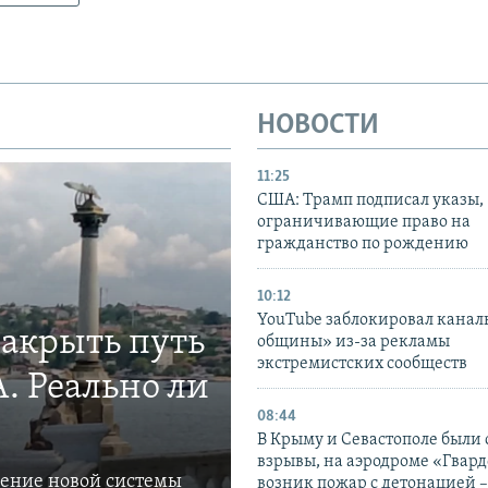
НОВОСТИ
11:25
США: Трамп подписал указы,
ограничивающие право на
гражданство по рождению
10:12
YouTube заблокировал канал
закрыть путь
общины» из-за рекламы
экстремистских сообществ
. Реально ли
08:44
В Крыму и Севастополе были
взрывы, на аэродроме «Гвар
ление новой системы
возник пожар с детонацией 