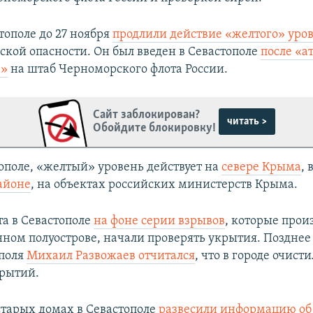
тополе до 27 ноября
продлили действие «желтого» уро
ской опасности. Он был введен в Севастополе
после «а
а»
на штаб Черноморского флота России.
Сайт заблокирован?
читать >
Обойдите блокировку!
ополе, «желтый» уровень действует на
севере Крыма
, 
айоне
, на объектах российских министерств Крыма.
та в Севастополе
на фоне серии взрывов
, которые прои
ном полуострове, начали проверять укрытия. Позднее
ополя
Михаил Развожаев отчитался
, что в городе очист
крытий.
 старых домах в Севастополе
развесили информацию об