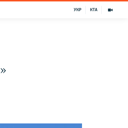
УКР
КТА
е»