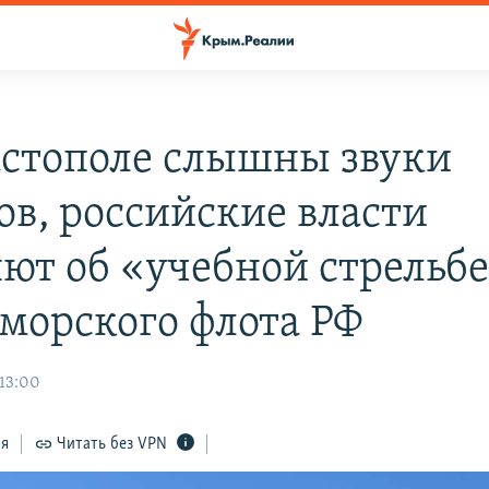
астополе слышны звуки
ов, российские власти
яют об «учебной стрельб
морского флота РФ
 13:00
ся
Читать без VPN