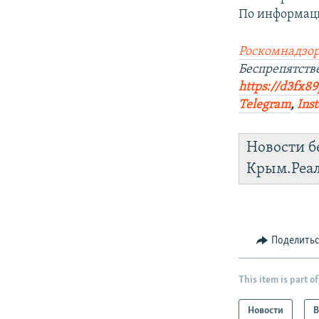
По информаци
Роскомнадзор
Беспрепятст
https://d3fx8
Telegram
,
Ins
Новости б
Крым.Реа
Поделить
This item is part of
Новости
В