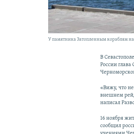
У памятника Затопленным кораблям на
В Севастопол
России глава
Черноморског
«Вижу, что н
внешнем рейд
написал Разв
16 ноября жи
сообщил росс
учениями Чер