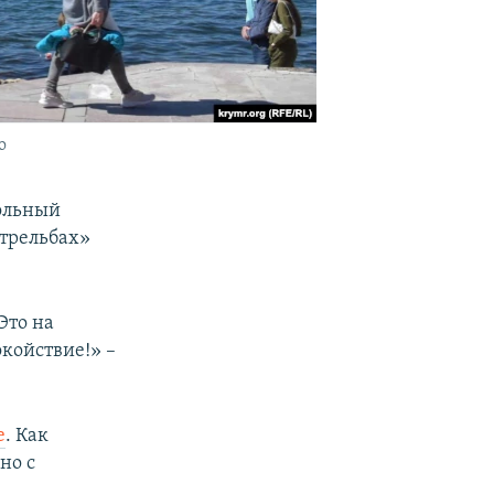
о
рольный
стрельбах»
Это на
койствие!» –
е
. Как
но с