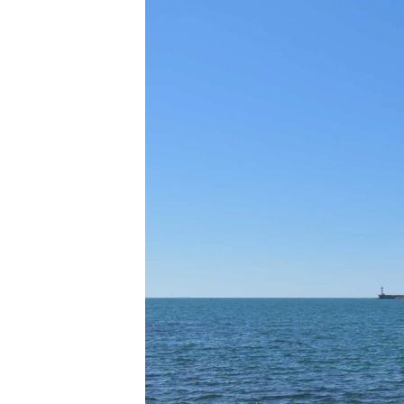
ПОБЕДИТЕЛЕЙ НЕ СУДЯТ?
КРЫМ.НЕПОКОРЕННЫЙ
ELIFBE
УКРАИНСКАЯ ПРОБЛЕМА КРЫМА