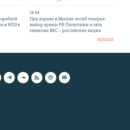
18:44
кораблей
При взрыве в Москве погиб генерал-
и и НПЗ в
майор армии РФ Плохотнюк и зять
главкома ВКС – российские медиа
БОЛЬШЕ