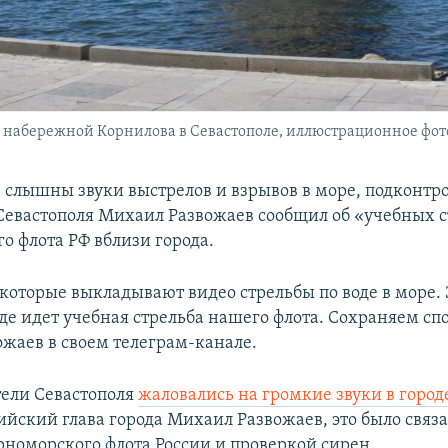
 набережной Корнилова в Севастополе, иллюстрационное фот
е слышны звуки выстрелов и взрывов в море, подконт
 Севастополя Михаил Развожаев сообщил об «учебных 
о флота РФ вблизи города.
екоторые выкладывают видео стрельбы по воде в море. 
е идет учебная стрельба нашего флота. Сохраняем спо
ожаев в своем телеграм-канале.
тели Севастополя
жаловались на громкие звуки в город
ийский глава города Михаил Развожаев, это было связа
номорского флота России и проверкой сирен.