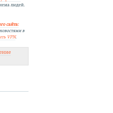
иема людей.
го сайта:
новостями в
ить
VPN
.
ение