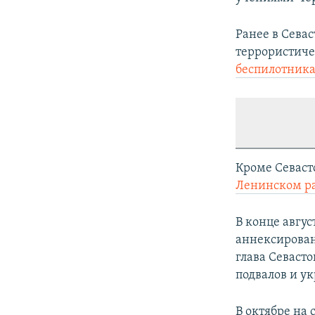
Ранее в Севас
террористиче
беспилотник
Кроме Севаст
Ленинском р
В конце авгус
аннексирован
глава Севаст
подвалов и у
В октябре на