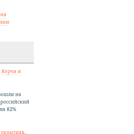
вня
таки
в
Керчи и
зошли на
 российский
или 82%
 укрытиях
.