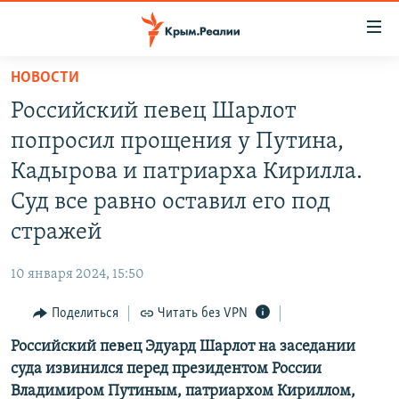
Доступность
ссылки
Вернуться
НОВОСТИ
к
НОВОСТИ
Российский певец Шарлот
основному
СПЕЦПРОЕКТЫ
содержанию
попросил прощения у Путина,
ВОДА
Вернутся
ГРУЗ 200
Кадырова и патриарха Кирилла.
к
ИСТОРИЯ
КАРТА ВОЕННЫХ ОБЪЕКТОВ КРЫМА
Суд все равно оставил его под
главной
ЕЩЕ
11 ЛЕТ ОККУПАЦИИ КРЫМА. 11 ИСТОРИЙ СОПРОТИВЛЕНИЯ
навигации
стражей
Вернутся
РАДІО СВОБОДА
ИНТЕРАКТИВ
к
10 января 2024, 15:50
КАК ОБОЙТИ БЛОКИРОВКУ
ИНФОГРАФИКА
поиску
Поделиться
Читать без VPN
ТЕЛЕПРОЕКТ КРЫМ.РЕАЛИИ
Українською
Российский певец Эдуард Шарлот на заседании
СОВЕТЫ ПРАВОЗАЩИТНИКОВ
Qırımtatar
суда извинился перед президентом России
ПРОПАВШИЕ БЕЗ ВЕСТИ
Владимиром Путиным, патриархом Кириллом,