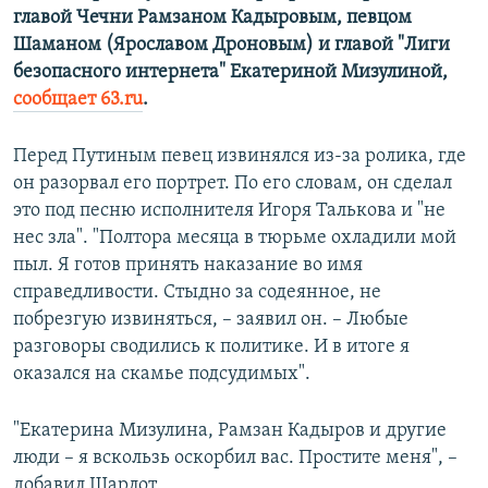
главой Чечни Рамзаном Кадыровым, певцом
ПРИСОЕДИНЯЙТЕСЬ!
ПОБЕДИТЕЛЕЙ НЕ СУДЯТ?
Шаманом (Ярославом Дроновым) и главой "Лиги
КРЫМ.НЕПОКОРЕННЫЙ
безопасного интернета" Екатериной Мизулиной,
сообщает 63.ru
.
ELIFBE
УКРАИНСКАЯ ПРОБЛЕМА КРЫМА
Перед Путиным певец извинялся из-за ролика, где
Все сайты RFE/RL
он разорвал его портрет. По его словам, он сделал
это под песню исполнителя Игоря Талькова и "не
нес зла". "Полтора месяца в тюрьме охладили мой
пыл. Я готов принять наказание во имя
справедливости. Стыдно за содеянное, не
побрезгую извиняться, – заявил он. – Любые
разговоры сводились к политике. И в итоге я
оказался на скамье подсудимых".
"Екатерина Мизулина, Рамзан Кадыров и другие
люди – я вскользь оскорбил вас. Простите меня", –
добавил Шарлот.