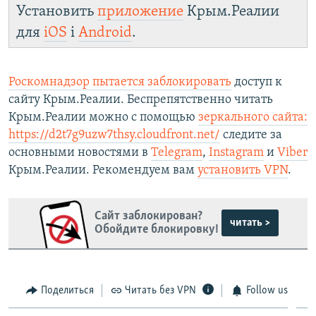
Установить
приложение
Крым.Реалии
для
iOS
і
Android
.
Роскомнадзор пытается заблокировать
доступ к
сайту Крым.Реалии. Беспрепятственно читать
Крым.Реалии можно с помощью
зеркального сайта:
https://d2t7g9uzw7thsy.cloudfront.net/
следите за
основными новостями в
Telegram
,
Instagram
и
Viber
Крым.Реалии. Рекомендуем вам
установить VPN
.
Сайт заблокирован?
читать >
Обойдите блокировку!
Поделиться
Читать без VPN
Follow us