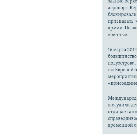
здание Верх
аэропорт, Ке
блокировали 
признавать,
армии. Позже
военные.
16 марта 20
большинство
полуострова,
ни Европейск
мероприятии
«присоедине
Международн
и осудили де
отрицает анн
справедливо
временной ок