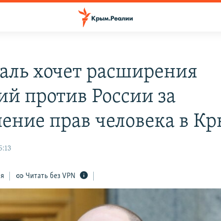
ль хочет расширения
ий против России за
ение прав человека в К
5:13
ся
Читать без VPN