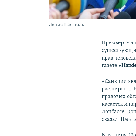
Денис Шмыгаль
Премьер-мин
существующих
прав человек
газете
«Hande
«Санкции явл
расширены. 
правовых обяз
касается и н
Донбассе. Ко
сказал Шмыга
В пятницу, 12