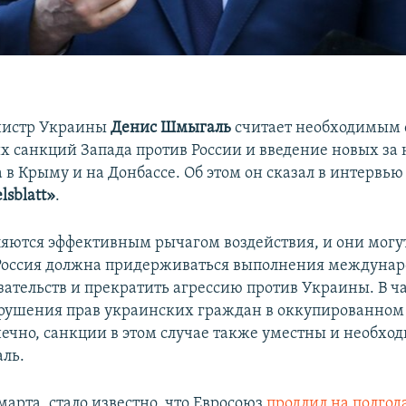
истр Украины
Денис Шмыгаль
считает необходимым 
 санкций Запада против России и введение новых за
а в Крыму и на Донбассе. Об этом он сказал в интервь
lsblatt»
.
яются эффективным рычагом воздействия, и они могу
Россия должна придерживаться выполнения междунар
ательств и прекратить агрессию против Украины. В ча
арушения прав украинских граждан в оккупированном
нечно, санкции в этом случае также уместны и необход
ль.
 марта, стало известно, что Евросоюз
продлил на полгод