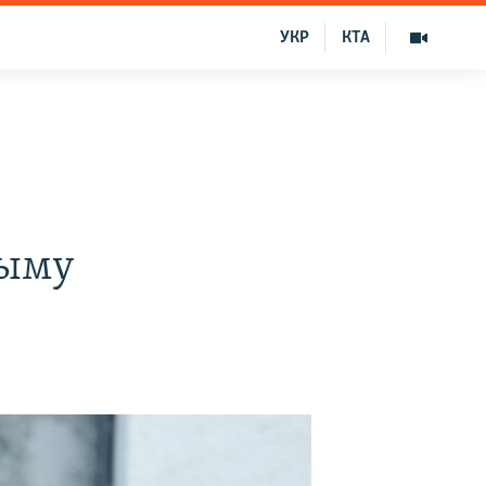
УКР
КТА
рыму