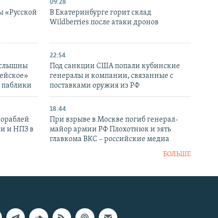
09:28
ы «Русской
В Екатеринбурге горит склад
Wildberries после атаки дронов
22:54
 слышны
Под санкции США попали кубинские
дейское»
генералы и компании, связанные с
– паблики
поставками оружия из РФ
18:44
кораблей
При взрыве в Москве погиб генерал-
и и НПЗ в
майор армии РФ Плохотнюк и зять
главкома ВКС – российские медиа
БОЛЬШЕ