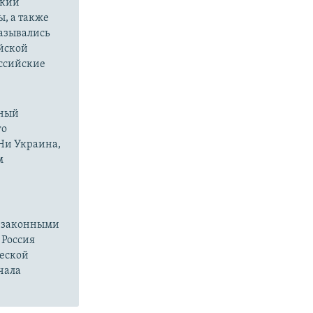
ский
ы, а также
казывались
йской
оссийские
нный
го
 Ни Украина,
м
езаконными
 Россия
ческой
чала