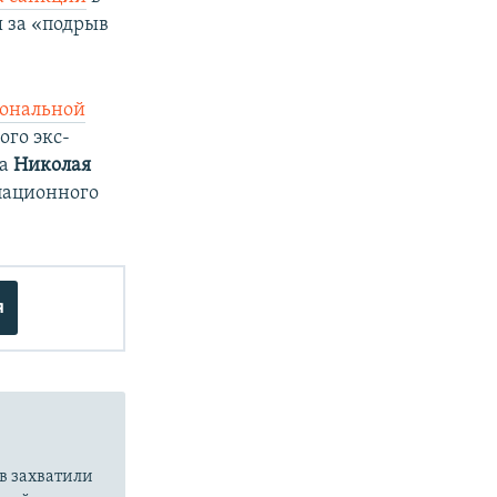
 за «подрыв
иональной
ого экс-
ра
Николая
пационного
я
в захватили