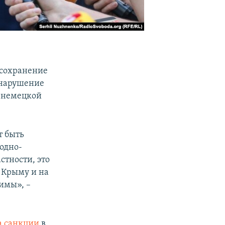
сохранение
 нарушение
ю немецкой
т быть
одно-
стности, это
 Крыму и на
имы», –
а санкции
в