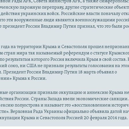
овной Рады АРК, Совета министров АРК, а также симферополь
рченскую паромную переправу, другие стратегические объект
действия украинских войск. Российские власти поначалу от
 что эти вооруженные люди являются военнослужащими росси
 президент России Владимир Путин признал, что это были р
14 года на территории Крыма и Севастополя прошел непризна
м стран мира так называемый референдум о статусе Крымско
 по результатам которого Россия включила Крым в свой состав.
ий союз, ни США не признали результаты голосования на это
. Президент России Владимир Путин 18 марта объявил о
нии» Крыма к России.
ые организации признали оккупацию и аннексию Крыма н
йствия России. Страны Запада ввели экономические санкции.
ексию полуострова и называет это «восстановлением истори
сти». Верховная Рада Украины официально объявила датой на
купации Крыма и Севастополя Россией 20 февраля 2014 года.