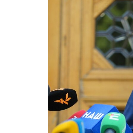
ПОБЕДИТЕЛЕЙ НЕ СУДЯТ?
КРЫМ.НЕПОКОРЕННЫЙ
ELIFBE
УКРАИНСКАЯ ПРОБЛЕМА КРЫМА