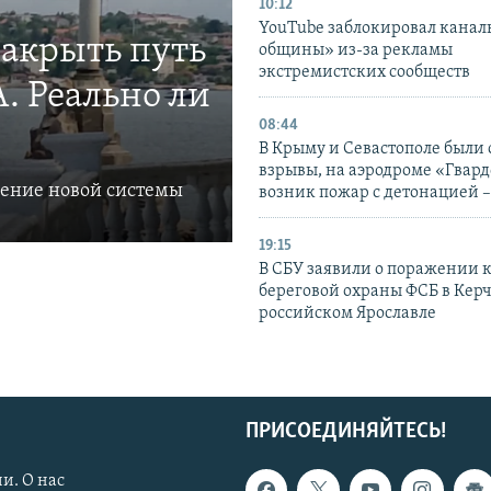
10:12
YouTube заблокировал канал
закрыть путь
общины» из-за рекламы
экстремистских сообществ
. Реально ли
08:44
В Крыму и Севастополе были
взрывы, на аэродроме «Гвар
ление новой системы
возник пожар с детонацией 
19:15
В СБУ заявили о поражении 
береговой охраны ФСБ в Керч
российском Ярославле
ПРИСОЕДИНЯЙТЕСЬ!
и. О нас