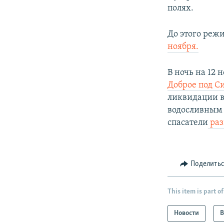
полях.
До этого реж
ноября.
В ночь на 12
Доброе под 
ликвидации в
водосливным 
спасатели
раз
Поделить
This item is part of
Новости
В