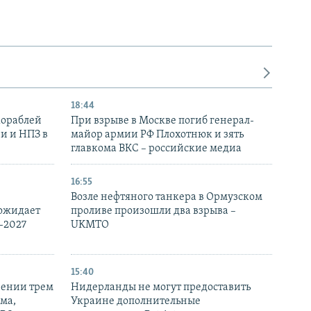
18:44
кораблей
При взрыве в Москве погиб генерал-
и и НПЗ в
майор армии РФ Плохотнюк и зять
главкома ВКС – российские медиа
16:55
Возле нефтяного танкера в Ормузском
 ожидает
проливе произошли два взрыва –
-2027
UKMTO
15:40
рении трем
Нидерланды не могут предоставить
ма,
Украине дополнительные