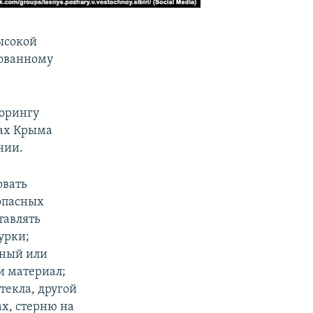
ысокой
рованному
торингу
нах Крыма
нии.
овать
опасных
тавлять
урки;
нный или
 материал;
текла, другой
ах, стерню на