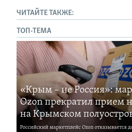
ЧИТАЙТЕ ТАКЖЕ:
ТОП-ТЕМА
«Крым – не Россия»: ма
Ozon прекратил прием н
на Крымском полуостро
Российский маркетплейс Ozon отказывается до