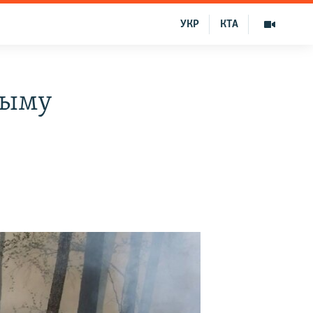
УКР
КТА
рыму