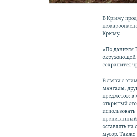
В Крыму прод
пожароопасно
Крыму.
«По данным К
окружающей с
сохранится ч
В связи с эти
мангалы, дру
предметов: в 
открытый ого
использовать
пропитанный
оставлять на
мусор. Также