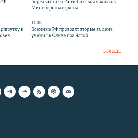
 РФ
перехватчики Patriot из своих запасов –
Минобороны страны
14:30
аршрутку в
Военные РФ проводят вторые за день
овек –
учения в Оливе под Ялтой
БОЛЬШЕ