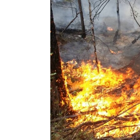
ПОБЕДИТЕЛЕЙ НЕ СУДЯТ?
КРЫМ.НЕПОКОРЕННЫЙ
ELIFBE
УКРАИНСКАЯ ПРОБЛЕМА КРЫМА