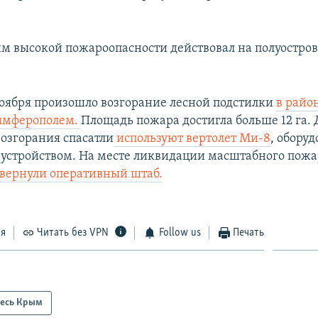
им высокой пожароопасности действовал на полуостро
 ноября произошло возгорание лесной подстилки
в райо
Симферополем.
Площадь пожара достигла больше 12 га. 
озгорания спасатли
используют вертолет Ми-8
, обору
устройством. На месте ликвидации масштабного пож
вернули оперативный штаб.
ся
Читать без VPN
Follow us
Печать
есь Крым