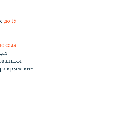
ве
до 15
не села
Для
дованный
ара крымские