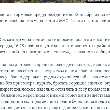
лено штормовое предупреждение до 18 ноября из-за в
сти, сообщают в управлении МЧС России по аннекси
рымского управления по гидрометеорологии и мони
реды, 16-18 ноября в центральных и восточных райо
резвычайная пожарная опасность», – сказано в сообще
м на полуострове запрещено разводить костры, использ
гие приспособления с открытым огнем вблизи пожаро
лесу вблизи деревьев, рядом с сухой травой, а также ос
нь без присмотра; курить, бросать горящие спички, ок
 пиротехнические изделия; оставлять в лесу промасле
 бензином, керосином и иными горючими веществами
 освещенной солнцем лесной поляне бутылки, осколки с
 запрещается выжигать траву под деревьями, на полян