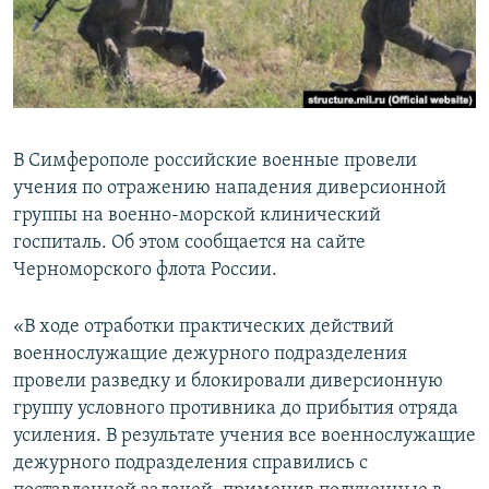
ПРИСОЕДИНЯЙТЕСЬ!
ПОБЕДИТЕЛЕЙ НЕ СУДЯТ?
КРЫМ.НЕПОКОРЕННЫЙ
ELIFBE
УКРАИНСКАЯ ПРОБЛЕМА КРЫМА
В Симферополе российские военные провели
Все сайты RFE/RL
учения по отражению нападения диверсионной
группы на военно-морской клинический
госпиталь. Об этом сообщается на сайте
Черноморского флота России.
«В ходе отработки практических действий
военнослужащие дежурного подразделения
провели разведку и блокировали диверсионную
группу условного противника до прибытия отряда
усиления. В результате учения все военнослужащие
дежурного подразделения справились с