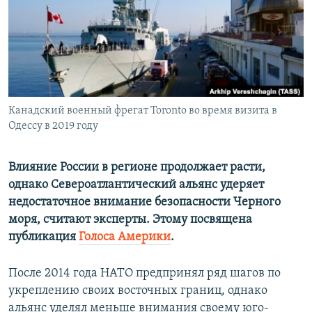
ПРИСОЕДИНЯЙТЕСЬ!
ПОБЕДИТЕЛЕЙ НЕ СУДЯТ?
КРЫМ.НЕПОКОРЕННЫЙ
ELIFBE
УКРАИНСКАЯ ПРОБЛЕМА КРЫМА
Все сайты RFE/RL
Канадский военный фрегат Toronto во время визита в
Одессу в 2019 году
Влияние России в регионе продолжает расти,
однако Североатлантический альянс удеряет
недостаточное внимание безопасности Черного
моря, считают эксперты. Этому посвящена
публикация
Голоса Америки
.
После 2014 года НАТО предпринял ряд шагов по
укреплению своих восточных границ, однако
альянс уделял меньше внимания своему юго-