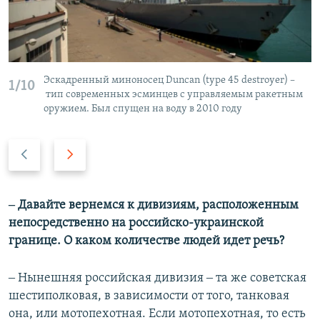
Эскадренный миноносец Duncan (type 45 destroyer) –
1/10
тип современных эсминцев с управляемым ракетным
оружием. Был спущен на воду в 2010 году
П
С
р
л
е
е
д
д
‒ Давайте вернемся к дивизиям, расположенным
ы
у
непосредственно на российско-украинской
д
ю
границе. О каком количестве людей идет речь?
у
щ
щ
и
‒ Нынешняя российская дивизия ‒ та же советская
и
й
шестиполковая, в зависимости от того, танковая
й
с
она, или мотопехотная. Если мотопехотная, то есть