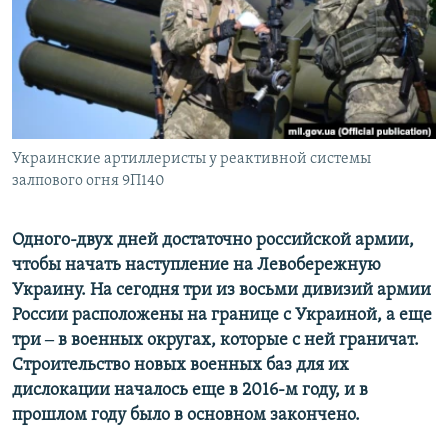
ПРИСОЕДИНЯЙТЕСЬ!
ПОБЕДИТЕЛЕЙ НЕ СУДЯТ?
КРЫМ.НЕПОКОРЕННЫЙ
ELIFBE
УКРАИНСКАЯ ПРОБЛЕМА КРЫМА
Все сайты RFE/RL
Украинские артиллеристы у реактивной системы
залпового огня 9П140
Одного-двух дней достаточно российской армии,
чтобы начать наступление на​ Левобережную
Украину. На сегодня три из восьми дивизий армии
России расположены на границе с Украиной, а еще
три ‒ в военных округах, которые с ней граничат.
Строительство новых военных баз для их
дислокации началось еще в 2016-м году, и в
прошлом году было в основном закончено.