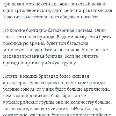
с
л
три полки мотопехотных, один танковый полк и
л
а
один артиллерийский, один зенитно-ракетный для
а
й
ведения самостоятельного общевоенного боя.
й
д
д
В Украине бригадно-батальонная система. Один
полк ‒ это наша бригада. В одном полку, если брать
российскую армию, будет три батальона
мотопехоты и один батальон танков. У нас так же
механизированная бригада, если не считать
бригадно-артиллерийскую группу.
Кстати, в наших бригадах более сильная
артиллерия. Если собрать наши четыре бригады,
условно говоря, то у них будет больше артиллерии,
чем в одной дивизии. У нас бригадные
артиллерийские группы они по количеству больше,
но опять же, если есть системы
«Мста-С»
, то, к
сожалению, уже наши бригадные артиллерийские