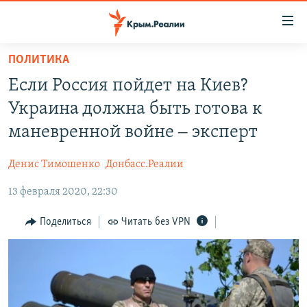
Доступность
ссылки
Вернуться
ПОЛИТИКА
к
НОВОСТИ
Если Россия пойдет на Киев?
основному
СПЕЦПРОЕКТЫ
содержанию
Украина должна быть готова к
ВОДА
Вернутся
ГРУЗ 200
маневренной войне ‒ эксперт
к
ИСТОРИЯ
КАРТА ВОЕННЫХ ОБЪЕКТОВ КРЫМА
главной
Денис Тимошенко
Донбасс.Реалии
ЕЩЕ
11 ЛЕТ ОККУПАЦИИ КРЫМА. 11 ИСТОРИЙ СОПРОТИВЛЕНИЯ
навигации
Вернутся
13 февраля 2020, 22:30
РАДІО СВОБОДА
ИНТЕРАКТИВ
к
КАК ОБОЙТИ БЛОКИРОВКУ
ИНФОГРАФИКА
Поделиться
Читать без VPN
поиску
ТЕЛЕПРОЕКТ КРЫМ.РЕАЛИИ
Українською
СОВЕТЫ ПРАВОЗАЩИТНИКОВ
Qırımtatar
ПРОПАВШИЕ БЕЗ ВЕСТИ