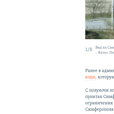
Вид на Си
1/8
– Ялта». П
Ранее в адми
воды,
которую
С полуночи п
пунктах Симф
ограничения 
Симферополя