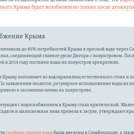
ного Крыма будет возобновлено только после деоккуп
абжение Крыма
печивала до 85% потребностей Крыма в пресной воде через С
нал, соединяющий главное русло Днепра с полуостровом. Пос
й в 2014 году поставки воды на полуостров прекратили.
 в Крыму пополняют из водохранилищ естественного стока и 
По заявлениям экологов, регулярное использование воды из 
ривело к засолению почвы на полуострове.
ситуация с водоснабжением в Крыму стала критической. Мале
садков и малоснежная зима привела к засухе, утверждают к
ста
графики подачи воды
были введены в Симферополе, а такж