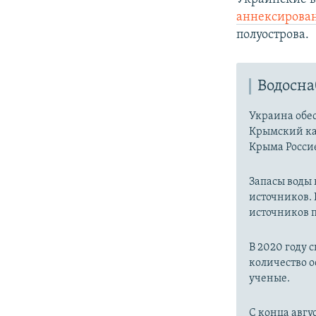
аннексирован
полуострова.
Водосн
Украина обес
Крымский ка
Крыма Россие
Запасы воды
источников. 
источников п
В 2020 году 
количество о
ученые.
С конца авгу