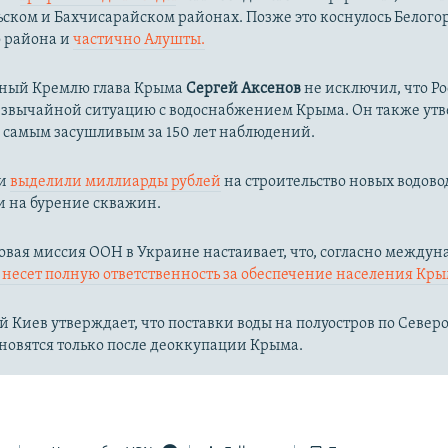
ком и Бахчисарайском районах. Позже это коснулось Белого
о района и
частично Алушты.
ный Кремлю глава Крыма
Сергей Аксенов
не исключил, что Р
езвычайной ситуацию с водоснабжением Крыма. Он также утв
л самым засушливым за 150 лет наблюдений.​
ии
выделили миллиарды рублей
на строительство новых водово
и на бурение скважин.
вая миссия ООН в Украине настаивает, что, согласно между
несет полную ответственность за обеспечение населения Кры
 Киев утверждает, что поставки воды на полуостров по Севе
новятся только после деоккупации Крыма.