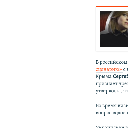
В российском
сценарию»
с
Крыма
Серге
признает чре
утверждал, ч
Во время виз
вопрос водос
Украинские в