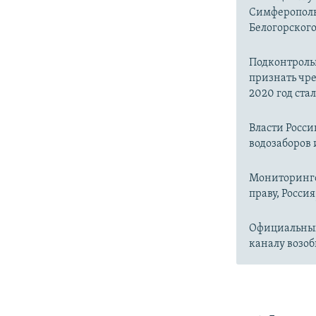
Симферопольс
Белогорског
Подконтроль
признать чр
2020 год ста
Власти Росс
водозаборов 
Мониторинго
праву, Россия
Официальный
каналу возоб