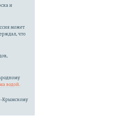
рска и
оссия может
ерждал, что
дов,
народному
ма водой.
ро-Крымскому