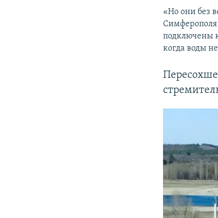
«Но они без в
Симферополя 
подключены к
когда воды не
Пересохше
стремитель