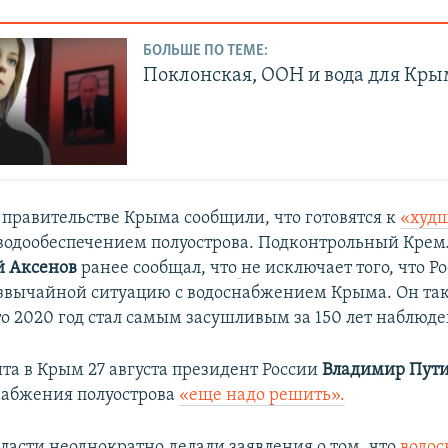
БОЛЬШЕ ПО ТЕМЕ:
Поклонская, ООН и вода для Кры
 правительстве Крыма сообщили, что готовятся к
«худ
 водообеспечением полуострова. Подконтрольный Крем
й Аксенов
ранее сообщал, что
не исключает того, что Р
звычайной ситуацию с водоснабжением Крыма. Он та
то 2020 год стал самым засушливым за 150 лет наблюд
ита в Крым 27 августа президент России
Владимир Пут
набжения полуострова
«еще надо решить».
ласти неоднократно делали заявления о том, что
водо