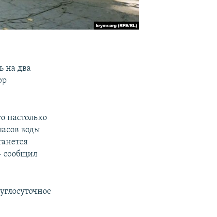
ь на два
ор
то настолько
пасов воды
танется
– сообщил
углосуточное