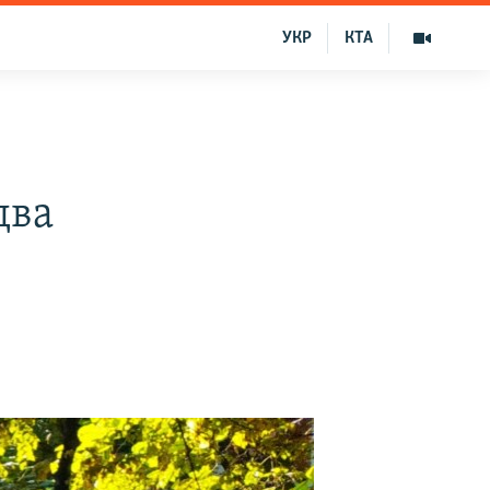
УКР
КТА
два