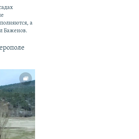
садах
ые
полняются, а
ил Баженов.
ерополе