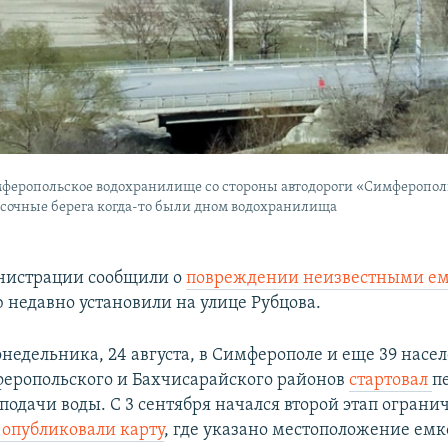
мферопольское водохранилище со стороны автодороги «Симферопол
есочные берега когда-то были дном водохранилища
нистрации сообщили о
повреждении неизвестными ем
 недавно установили на улице Рубцова.
онедельника, 24 августа, в Симферополе и еще 39 нас
еропольского и Бахчисарайского районов
стартовал
п
подачи воды. С 3 сентября начался второй этап ограни
опубликовали карту
, где указано местоположение емко