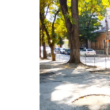
ПОБЕДИТЕЛЕЙ НЕ СУДЯТ?
КРЫМ.НЕПОКОРЕННЫЙ
ELIFBE
УКРАИНСКАЯ ПРОБЛЕМА КРЫМА