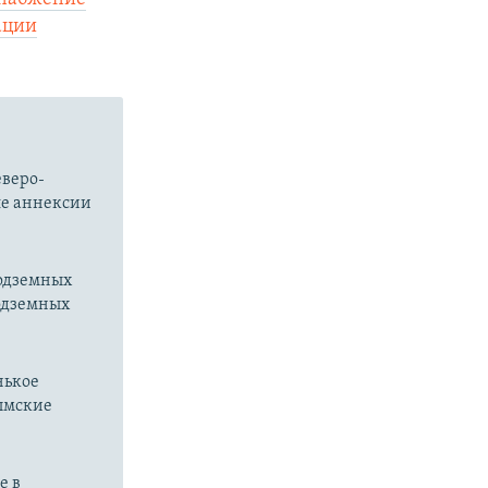
ации
еверо-
ле аннексии
подземных
подземных
нькое
рымские
е в