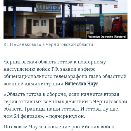
ПРИСОЕДИНЯЙТЕСЬ!
ПОБЕДИТЕЛЕЙ НЕ СУДЯТ?
КРЫМ.НЕПОКОРЕННЫЙ
ELIFBE
УКРАИНСКАЯ ПРОБЛЕМА КРЫМА
Все сайты RFE/RL
КПП «Сеньковка» в Черниговской области
Черниговская область готова к повторному
наступлению войск РФ, заявил в эфире
общенационального телемарафона глава областной
военной администрации
Вячеслав Чаус
.
«Область готова к обороне, если начнется вторая
серия активных военных действий в Черниговской
области. Границы наши готовы. И готовы лучше,
чем 24 февраля», – подчеркнул он.
По словам Чауса, скопление российских войск,