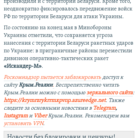
производили и с территории Беларуси. Кроме того,
неоднократно фиксировалось передвижение войск
РФ по территории Беларуси для атаки Украины.
По состоянию на конец мая в Минобороны
Украины отметили, что сохраняется угроза
нанесения с территории Беларуси ракетных ударов
по Украине: в приграничные районы переместили
дивизион оперативно-тактических ракет
«Искандер-М»
.
Роскомнадзор пытается заблокировать
доступ к
сайту
Крым.Реалии
.
Беспрепятственно читать
Крым.Реалии можно с помощью
зеркального сайта
:
https://krymrzrykrrmxpvnp.azureedge.net
.
Также
следите за основными новостями в
Telegram
,
Instagram
и
Viber
Крым.Реалии. Рекомендуем вам
установить
VPN
.
Новости без блокировки и цензуры!