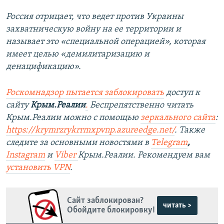
Россия отрицает, что ведет против Украины
захватническую войну на ее территории и
называет это «специальной операцией», которая
имеет целью «демилитаризацию и
денацификацию».
Роскомнадзор пытается заблокировать
доступ к
сайту
Крым.Реалии
.
Беспрепятственно читать
Крым.Реалии можно с помощью
зеркального сайта
:
https://krymrzrykrrmxpvnp.azureedge.net/
.
Также
следите за основными новостями в
Telegram
,
Instagram
и
Viber
Крым.Реалии. Рекомендуем вам
установить VPN
.
Сайт заблокирован?
читать >
Обойдите блокировку!