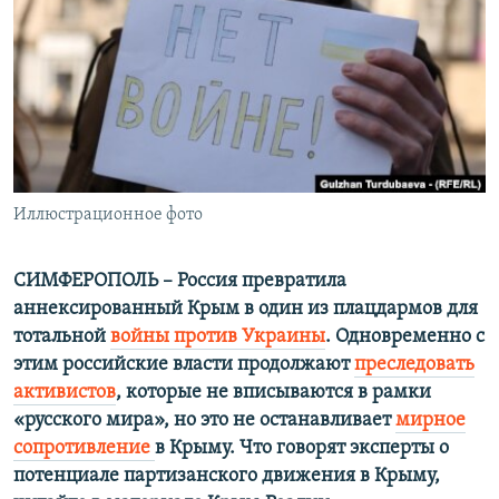
ПРИСОЕДИНЯЙТЕСЬ!
ПОБЕДИТЕЛЕЙ НЕ СУДЯТ?
КРЫМ.НЕПОКОРЕННЫЙ
ELIFBE
УКРАИНСКАЯ ПРОБЛЕМА КРЫМА
Все сайты RFE/RL
Иллюстрационное фото
СИМФЕРОПОЛЬ
–
Россия превратила
аннексированный Крым в один из плацдармов для
тотальной
войны против Украины
. Одновременно с
этим российские власти продолжают
преследовать
активистов
, которые не вписываются в рамки
«русского мира», но это не останавливает
мирное
сопротивление
в Крыму. Что говорят эксперты о
потенциале партизанского движения в Крыму,