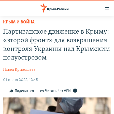
Доступность
ссылки
Вернуться
КРЫМ И ВОЙНА
к
НОВОСТИ
Партизанское движение в Крыму:
основному
СПЕЦПРОЕКТЫ
содержанию
«второй фронт» для возвращения
ВОДА
Вернутся
ГРУЗ 200
контроля Украины над Крымским
к
ИСТОРИЯ
КАРТА ВОЕННЫХ ОБЪЕКТОВ КРЫМА
полуостровом
главной
ЕЩЕ
11 ЛЕТ ОККУПАЦИИ КРЫМА. 11 ИСТОРИЙ СОПРОТИВЛЕНИЯ
навигации
Павел Кривошеев
Вернутся
РАДІО СВОБОДА
ИНТЕРАКТИВ
к
01 июня 2022, 12:45
КАК ОБОЙТИ БЛОКИРОВКУ
ИНФОГРАФИКА
поиску
Поделиться
Читать без VPN
ТЕЛЕПРОЕКТ КРЫМ.РЕАЛИИ
Українською
СОВЕТЫ ПРАВОЗАЩИТНИКОВ
Qırımtatar
ПРОПАВШИЕ БЕЗ ВЕСТИ