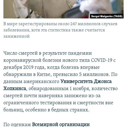
ПРИСОЕДИНЯЙТЕСЬ!
ПОБЕДИТЕЛЕЙ НЕ СУДЯТ?
КРЫМ.НЕПОКОРЕННЫЙ
В мире зарегистрированы около 247 миллионов случаев
ELIFBE
заболевания, хотя эта статистика также считается
УКРАИНСКАЯ ПРОБЛЕМА КРЫМА
заниженной
Все сайты RFE/RL
Число смертей в результате пандемии
коронавирусной болезни нового типа COVID-19 с
декабря 2019 года, когда болезнь впервые
обнаружили в Китае, превысило 5 миллионов. По
данным американского
Университета Джонса
Хопкинса
, обнародованным 1 ноября, количество
смертей почти наверняка занижено из-за
ограниченного тестирования и смертности вне
больниц, особенно в бедных странах.
По оценкам
Всемирной организации