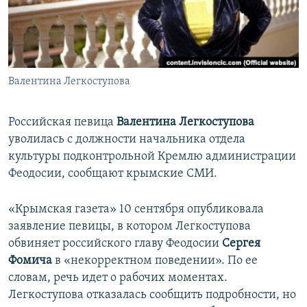
ПРИСОЕДИНЯЙТЕСЬ!
ПОБЕДИТЕЛЕЙ НЕ СУДЯТ?
КРЫМ.НЕПОКОРЕННЫЙ
ELIFBE
Валентина Легкоступова
УКРАИНСКАЯ ПРОБЛЕМА КРЫМА
Все сайты RFE/RL
Российская певица
Валентина Легкоступова
уволилась с должности начальника отдела
культуры подконтрольной Кремлю администрации
Феодосии, сообщают крымские СМИ.
«Крымская газета» 10 сентября опубликовала
заявление певицы, в котором Легкоступова
обвиняет российского главу Феодосии
Сергея
Фомича
в «некорректном поведении». По ее
словам, речь идет о рабочих моментах.
Легкоступова отказалась сообщить подробности, но