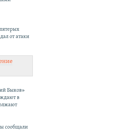
.
 пятерых
дал от атаки
ение
лий Быков»
рждают в
должают
ы сообщали