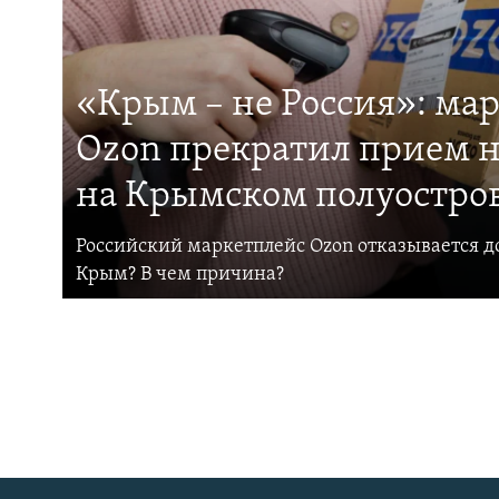
«Крым – не Россия»: ма
Ozon прекратил прием н
на Крымском полуостро
Российский маркетплейс Ozon отказывается до
Крым? В чем причина?