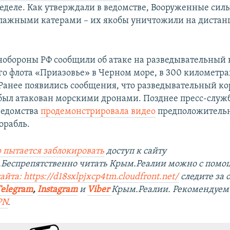
еделе. Как утверждали в ведомстве, Вооруженные си
пажными катерами – их якобы уничтожили на дистан
нобороны РФ сообщили об атаке на разведывательный 
о флота
«Приазовье» в Черном море, в 300 километра
 Ранее появились сообщения, что разведывательный ко
был атакован морскими дронами. Позднее пресс-служ
ведомства
продемонстрировала видео
предположительн
орабль.
 пытается заблокировать
доступ к сайту
.Беспрепятственно читать Крым.Реалии можно с пом
айта: https://d18sxlpjxcp4tm.cloudfront.net/
следите за
Telegram
,
Instagram
и
Viber
Крым.Реалии. Рекомендуем
PN
.