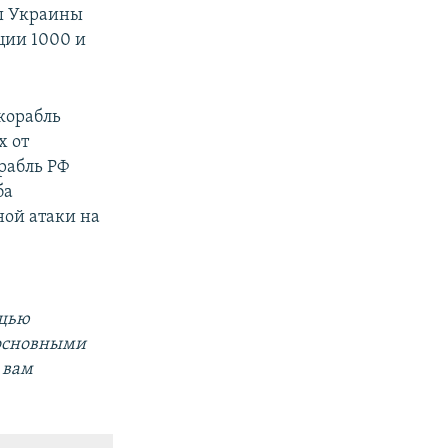
лы Украины
ции 1000 и
корабль
х от
рабль РФ
ба
ой атаки на
ощью
 основными
 вам