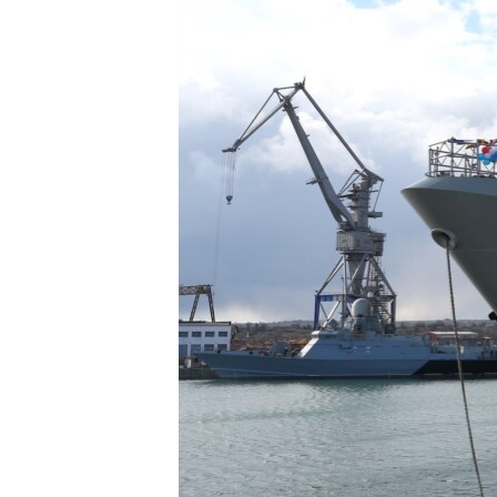
ПОБЕДИТЕЛЕЙ НЕ СУДЯТ?
КРЫМ.НЕПОКОРЕННЫЙ
ELIFBE
УКРАИНСКАЯ ПРОБЛЕМА КРЫМА