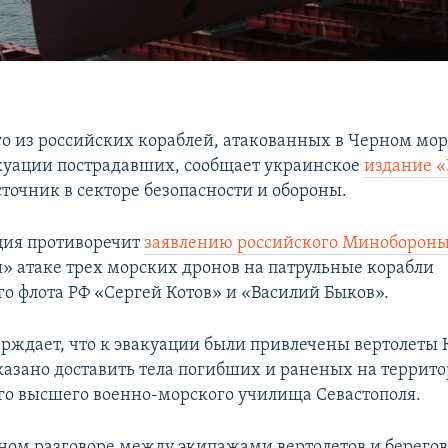
о из российских кораблей, атакованных в Черном море
акуации пострадавших, сообщает украинское
издание «
точник в секторе безопасности и обороны.
ция противоречит
заявлению российского Миноборон
» атаке трех морских дронов на патрульные корабли
о флота РФ «Сергей Котов» и «Василий Быков».
ерждает, что к эвакуации были привлечены вертолеты 
азано доставить тела погибших и раненых на террит
о высшего военно-морского училища Севастополя.
ном разговоре между экипажами вертолетов и берег