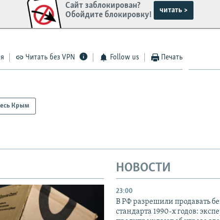
Сайт заблокирован?
читать >
Обойдите блокировку!
ся
Читать без VPN
Follow us
Печать
есь Крым
НОВОСТИ
23:00
В РФ разрешили продавать б
стандарта 1990-х годов: эксп