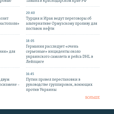
оровью
Тамань в Краснодарском крае РФ
20:40
розит
Турция и Ирак ведут переговоры об
вастополя»
альтернативе Ормузскому проливу для
поставок нефти
18:05
Германия расследует «очень
вия» для
серьезные» инциденты около
украинского самолета и рейса DHL в
Лейпциге
16:45
 двум
Путин провел перестановки в
госизмене –
руководстве группировок, воюющих
против Украины
БОЛЬШЕ