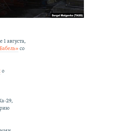
 1 августа,
Бабель»
со
ы
о
Ка-29,
орию
овыми