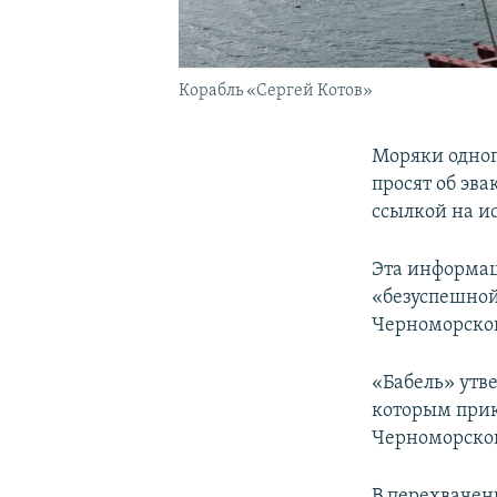
Корабль «Сергей Котов»
Моряки одног
просят об эв
ссылкой на ис
Эта информа
«безуспешной
Черноморског
«Бабель» утв
которым прик
Черноморског
В перехвачен