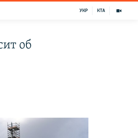
УКР
КТА
сит об