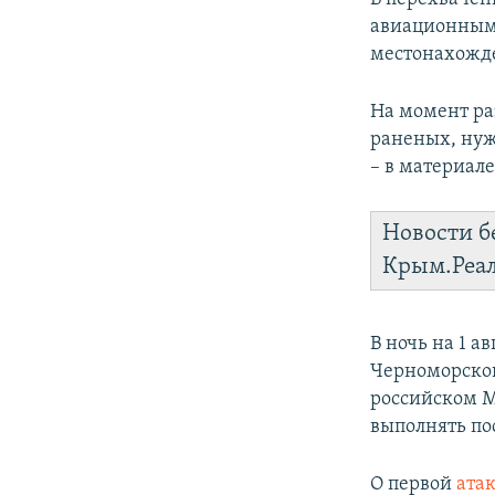
авиационным
местонахожде
На момент ра
раненых, нуж
– в материале
Новости б
Крым.Реа
В ночь на 1 а
Черноморско
российском М
выполнять по
О первой
атак