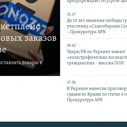
предупреждают об угрозе зд
21:27
До 10 лет лишения свободы г
ркетплейс
участнику «Самообороны Се
– Прокуратура АРК
овых заказов
19:42
ве
Удары РФ по Украине имеют
«катастрофические последст
ставлять товары в
гражданских – миссия ООН
17:18
В Украине вынесли приговор
судьям из Крыма по статье о 
Прокуратура АРК