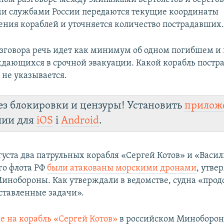
и службами России передаются текущие координаты
ния кораблей и уточняется количество пострадавших
зговора речь идет как минимум об одном погибшем и
дающихся в срочной эвакуации. Какой корабль постра
 не указывается.
ез блокировки и цензуры! Установить
прилож
лии для
iOS
і
Android
.
вгуста два патрульных корабля «Сергей Котов» и «Васи
го флота РФ
были атакованы морскими дронами
, утве
инобороны. Как утверждали в ведомстве, судна «про
ставленные задачи».
е на корабль «Сергей Котов»
в российском Миноборон