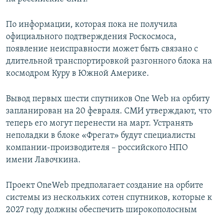
ПРИСОЕДИНЯЙТЕСЬ!
ПОБЕДИТЕЛЕЙ НЕ СУДЯТ?
По информации, которая пока не получила
КРЫМ.НЕПОКОРЕННЫЙ
официального подтверждения Роскосмоса,
ELIFBE
появление неисправности может быть связано с
длительной транспортировкой разгонного блока на
УКРАИНСКАЯ ПРОБЛЕМА КРЫМА
космодром Куру в Южной Америке.
Все сайты RFE/RL
Вывод первых шести спутников One Web на орбиту
запланирован на 20 февраля. СМИ утверждают, что
теперь его могут перенести на март. Устранять
неполадки в блоке «Фрегат» будут специалисты
компании-производителя – российского НПО
имени Лавочкина.
Проект OneWeb предполагает создание на орбите
системы из нескольких сотен спутников, которые к
2027 году должны обеспечить широкополосным