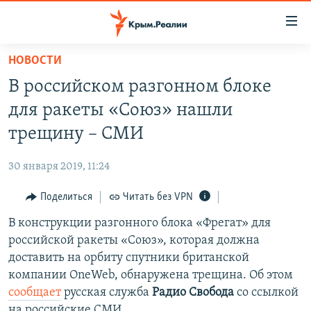
Доступность
ссылки
Вернуться
НОВОСТИ
к
НОВОСТИ
В российском разгонном блоке
основному
СПЕЦПРОЕКТЫ
содержанию
для ракеты «Союз» нашли
ВОДА
Вернутся
ГРУЗ 200
трещину – СМИ
к
ИСТОРИЯ
КАРТА ВОЕННЫХ ОБЪЕКТОВ КРЫМА
главной
30 января 2019, 11:24
ЕЩЕ
11 ЛЕТ ОККУПАЦИИ КРЫМА. 11 ИСТОРИЙ СОПРОТИВЛЕНИЯ
навигации
Вернутся
Поделиться
Читать без VPN
РАДІО СВОБОДА
ИНТЕРАКТИВ
к
В конструкции разгонного блока «Фрегат» для
КАК ОБОЙТИ БЛОКИРОВКУ
ИНФОГРАФИКА
поиску
российской ракеты «Союз», которая должна
ТЕЛЕПРОЕКТ КРЫМ.РЕАЛИИ
доставить на орбиту спутники британской
Українською
компании OneWeb, обнаружена трещина. Об этом
СОВЕТЫ ПРАВОЗАЩИТНИКОВ
Qırımtatar
сообщает
русская служба
Радио Свобода
со ссылкой
ПРОПАВШИЕ БЕЗ ВЕСТИ
на российские СМИ.