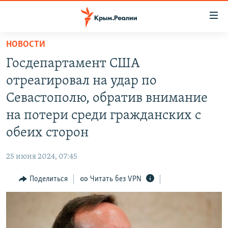
Доступность
ссылки
Вернуться
НОВОСТИ
к
НОВОСТИ
Госдепартамент США
основному
СПЕЦПРОЕКТЫ
содержанию
отреагировал на удар по
ВОДА
Вернутся
ГРУЗ 200
Севастополю, обратив внимание
к
ИСТОРИЯ
КАРТА ВОЕННЫХ ОБЪЕКТОВ КРЫМА
на потери среди гражданских с
главной
ЕЩЕ
11 ЛЕТ ОККУПАЦИИ КРЫМА. 11 ИСТОРИЙ СОПРОТИВЛЕНИЯ
навигации
обеих сторон
Вернутся
РАДІО СВОБОДА
ИНТЕРАКТИВ
к
25 июня 2024, 07:45
КАК ОБОЙТИ БЛОКИРОВКУ
ИНФОГРАФИКА
поиску
Поделиться
Читать без VPN
ТЕЛЕПРОЕКТ КРЫМ.РЕАЛИИ
Українською
СОВЕТЫ ПРАВОЗАЩИТНИКОВ
Qırımtatar
ПРОПАВШИЕ БЕЗ ВЕСТИ