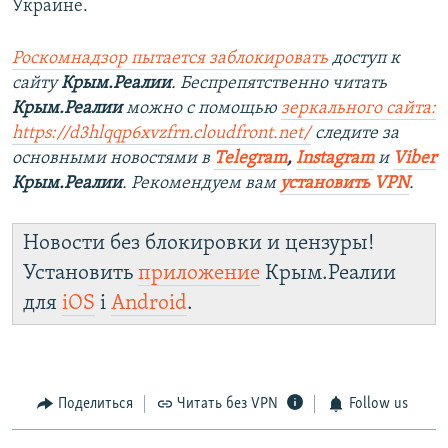
Украине.
Роскомнадзор пытается заблокировать
доступ к
сайту
Крым.Реалии
. Беспрепятственно читать
Крым.Реалии
можно с помощью
зеркального сайта:
https://d3hlqqp6xvzfrn.cloudfront.net/
следите за
основными новостями в
Telegram
,
Instagram
и
Viber
Крым.Реалии
. Рекомендуем вам
установить VPN
.
Новости без блокировки и цензуры!
Установить
приложение
Крым.Реалии
для
iOS
і
Android
.
Поделиться
Читать без VPN
Follow us