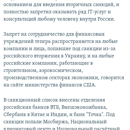
основанием для введения вторичных санкций, и
ПРИСОЕДИНЯЙТЕСЬ!
ПОБЕДИТЕЛЕЙ НЕ СУДЯТ?
полностью запретил оказывать ряд IT-услуг и
КРЫМ.НЕПОКОРЕННЫЙ
консультаций любому человеку внутри России.
ELIFBE
Запрет на сотрудничество для финансовых
УКРАИНСКАЯ ПРОБЛЕМА КРЫМА
учреждений теперь распространяется на любые
Все сайты RFE/RL
компании и лица, попавшие под санкции из-за
российского вторжения в Украину, и на любые
российские компании, работающие в
строительном, аэрокосмическом,
производственном секторах экономики, говорится
на сайте министерства финансов США.
В санкционный список внесены отделения
российских банков ВТБ, Внешэкономбанка,
Сбербанк в Китае и Индии, и банк "Точка". Под
санкции попали Мосбиржа, Национальный
клиринговый центр и Национальный расчётный