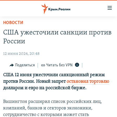
Доступность
ссылки
Вернуться
НОВОСТИ
к
НОВОСТИ
США ужесточили санкции против
основному
СПЕЦПРОЕКТЫ
содержанию
России
ВОДА
Вернутся
ГРУЗ 200
к
12 июня 2024, 20:48
ИСТОРИЯ
КАРТА ВОЕННЫХ ОБЪЕКТОВ КРЫМА
главной
ЕЩЕ
Поделиться
Читать без VPN
11 ЛЕТ ОККУПАЦИИ КРЫМА. 11 ИСТОРИЙ СОПРОТИВЛЕНИЯ
навигации
Вернутся
РАДІО СВОБОДА
США 12 июня ужесточили санкционный режим
ИНТЕРАКТИВ
к
против России. Новый запрет
остановил торговлю
КАК ОБОЙТИ БЛОКИРОВКУ
ИНФОГРАФИКА
поиску
долларом и евро на российской бирже.
ТЕЛЕПРОЕКТ КРЫМ.РЕАЛИИ
Українською
Вашингтон расширил список российских лиц,
СОВЕТЫ ПРАВОЗАЩИТНИКОВ
Qırımtatar
компаний, банков и секторов экономики,
ПРОПАВШИЕ БЕЗ ВЕСТИ
сотрудничество с которыми может стать