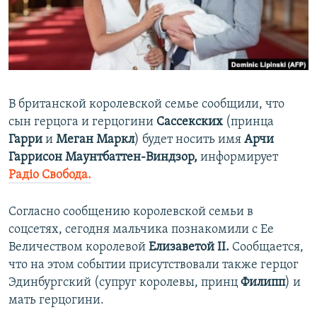
ПРИСОЕДИНЯЙТЕСЬ!
ПОБЕДИТЕЛЕЙ НЕ СУДЯТ?
КРЫМ.НЕПОКОРЕННЫЙ
ELIFBE
УКРАИНСКАЯ ПРОБЛЕМА КРЫМА
В британской королевской семье сообщили, что
Все сайты RFE/RL
сын герцога и герцогини
Сассекских
(принца
Гарри
и
Меган Маркл
) будет носить имя
Арчи
Гаррисон Маунтбаттен-Виндзор,
информирует
Радіо Свобода.
Согласно сообщению королевской семьи в
соцсетях, сегодня мальчика познакомили с Ее
Величеством королевой
Елизаветой II.
Сообщается,
что на этом событии присутствовали также герцог
Эдинбургский (супруг королевы, принц
Филипп
) и
мать герцогини.