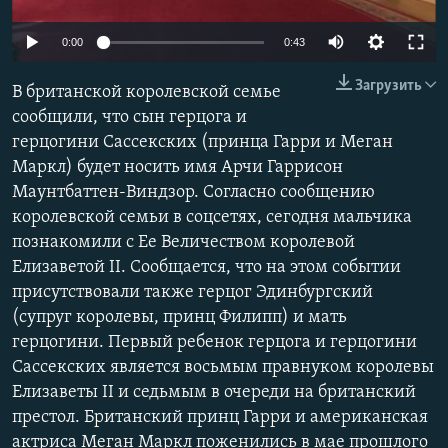
ПРИСОЕДИНЯЙТЕСЬ!
ПОБЕДИТЕЛЕЙ НЕ СУДЯТ?
0:00
0:43
КРЫМ.НЕПОКОРЕННЫЙ
Загрузить
ELIFBE
В британской королевской семье
сообщили, что сын герцога и
УКРАИНСКАЯ ПРОБЛЕМА КРЫМА
герцогини Сассекских (принца Гарри и Меган
Все сайты RFE/RL
Маркл) будет носить имя Арчи Гаррисон
Маунтбаттен-Виндзор. Согласно сообщению
королевской семьи в соцсетях, сегодня мальчика
познакомили с Ее Величеством королевой
Елизаветой II. Сообщается, что на этом событии
присутствовали также герцог Эдинбургский
(супруг королевы, принц Филипп) и мать
герцогини. Первый ребенок герцога и герцогини
Сассекских является восьмым правнуком королевы
Елизаветы II и седьмым в очереди на британский
престол.​ Британский принц Гарри и американская
актриса Меган Маркл поженились в мае прошлого