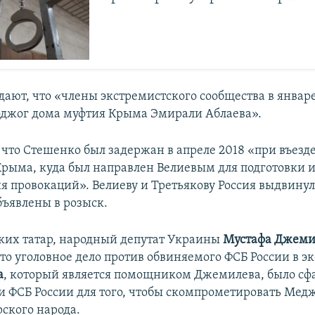
дают, что «члены экстремистского сообщества в январе
джог дома муфтия Крыма Эмирали Аблаева».
 что Стешенко был задержан в апреле 2018 «при въезд
рыма, куда был направлен Велиевым для подготовки 
я провокаций». Велиеву и Третьякову Россия выдвину
бъявлены в розыск.
их татар, народный депутат Украины
Мустафа Джеми
что уголовное дело против обвиняемого ФСБ России в 
а
, который является помощником Джемилева, было сф
и ФСБ России для того, чтобы скомпрометировать Мед
ского народа.