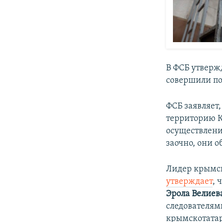
В ФСБ утверж
совершили по
ФСБ заявляет,
территорию К
осуществлени
заочно, они о
Лидер крымск
утверждает
, 
Эрола Велиев
следователям
крымскотатар