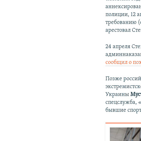
аннексирован
полиции, 12 
требованию (с
арестовал Сте
24 апреля Ст
админнаказан
сообщил о п
Позже россий
экстремистск
Украины
Мус
спецслужба, 
бывшие спорт