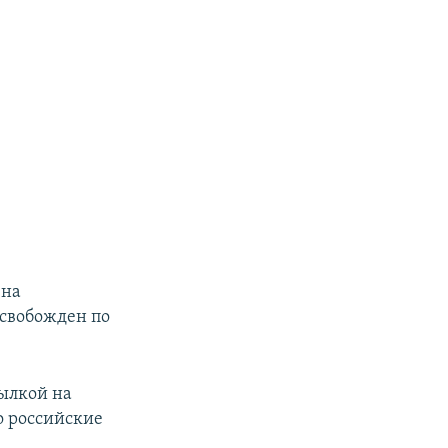
 на
свобожден по
ылкой на
то российские