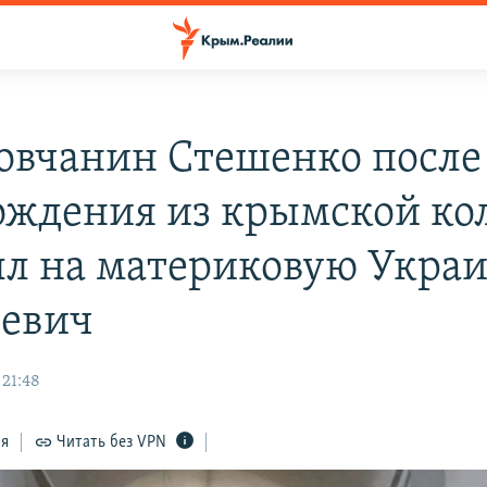
овчанин Стешенко после
ождения из крымской ко
л на материковую Украи
евич
 21:48
ся
Читать без VPN