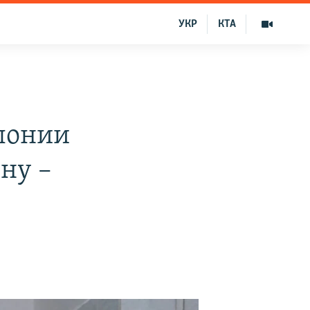
УКР
КТА
лонии
ну –