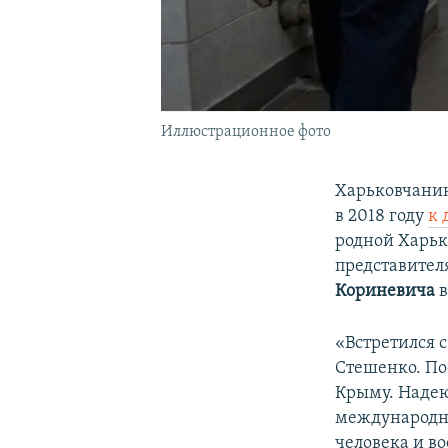
Иллюстрационное фото
Харьковчани
в 2018 году
к 
родной Харьк
представител
Кориневича
в
«Встретился
Стешенко. По
Крыму. Надею
международно
человека и в