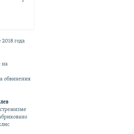
 2018 года
е на
и
ла обвинения
лев
экстремизме
абриковано
жлис