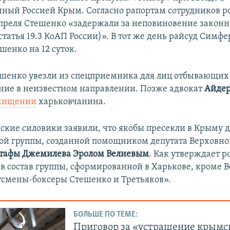
ный Россией Крым. Согласно рапортам сотрудников р
апреля Стешенко «задержали за неповиновение закон
татья 19.3 КоАП России)». В тот же день райсуд Симф
шенко на 12 суток.
ешенко увезли из спецприемника для лиц отбывающих
ие в неизвестном направлении. Позже адвокат
Айдер
охищении
харьковчанина.
ские силовики заявили, что якобы пресекли в Крыму 
ой группы, созданной помощником депутата Верховно
тафы Джемилева Эролом Велиевым
. Как утверждает р
«в состав группы, сформированной в Харькове, кроме 
смены-боксеры Стешенко и Третьяков».
БОЛЬШЕ ПО ТЕМЕ:
Приговор за «устрашение крымс