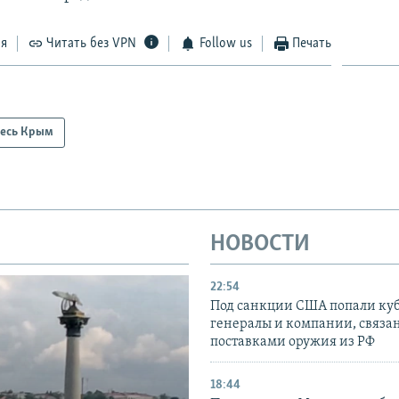
ся
Читать без VPN
Follow us
Печать
есь Крым
НОВОСТИ
22:54
Под санкции США попали ку
генералы и компании, связа
поставками оружия из РФ
18:44