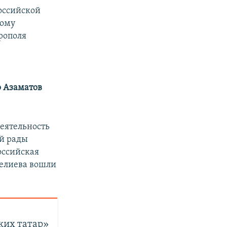
оссийской
ному
ерополя
 Азаматов
деятельность
й рады
оссийская
Велиева вошли
ких татар»