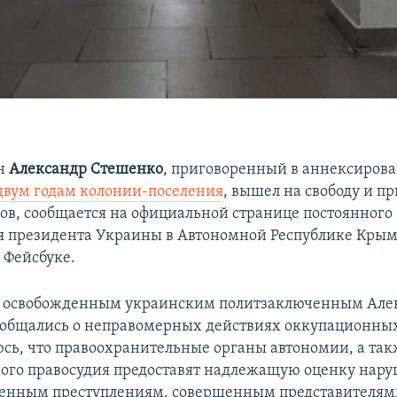
н
Александр Стешенко
, приговоренный в аннексиров
двум годам колонии-поселения
, вышел на свободу и п
ов, сообщается на официальной странице постоянного
я президента Украины в Автономной Республике Кры
 Фейсбуке.
 с освобожденным украинским политзаключенным Ал
общались о неправомерных действиях оккупационных
сь, что правоохранительные органы автономии, а та
го правосудия предоставят надлежащую оценку нар
оенным преступлениям, совершенным представителям