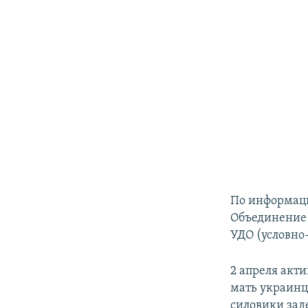
По информаци
Объединение 
УДО (условно
2 апреля акт
мать украинц
силовики зад