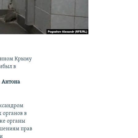
анном Крыму
рибыл в
м
Антона
ександром
 органов в
кже органы
ушениям прав
и