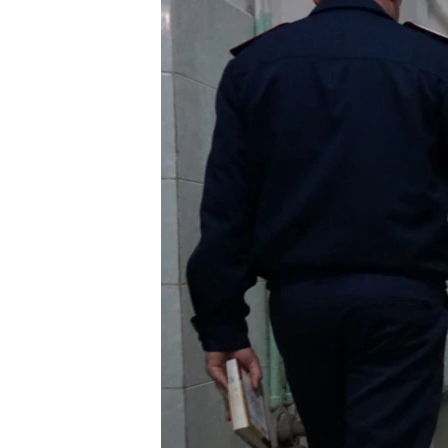
ПОБЕДИТЕЛЕЙ НЕ СУДЯТ?
КРЫМ.НЕПОКОРЕННЫЙ
ELIFBE
УКРАИНСКАЯ ПРОБЛЕМА КРЫМА