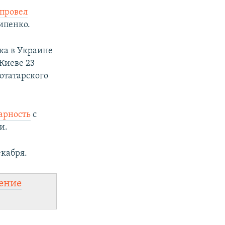
провел
ипенко.
ка в Украине
 Киеве 23
отатарского
арность
с
и.
екабря.
ение