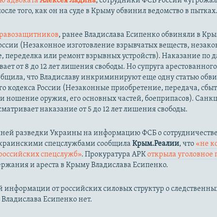
ю адвоката
Алексея Ладина
, сотрудники ФСБ России «угрожа
осле того, как он на суде в Крыму обвинил ведомство в пытках
равозащитников
, ранее Владислава Есипенко обвиняли в Кры
К России (Незаконное изготовление взрывчатых веществ, незак
, переделка или ремонт взрывных устройств). Наказание по д
ает от 8 до 12 лет лишения свободы. Но супруга арестованног
бщила, что Владиславу инкриминируют еще одну статью обвин
го кодекса России (Незаконные приобретение, передача, сбыт
и ношение оружия, его основных частей, боеприпасов). Санк
сматривает наказание от 5 до 12 лет лишения свободы.
ней разведки Украины на информацию ФСБ о сотрудничестве
украинскими спецслужбами сообщила
Крым.Реалии
, что
«не к
российских спецслужб»
. Прокуратура АРК
открыла уголовное 
ержания и ареста в Крыму Владислава Есипенко.
 информации от российских силовых структур о следственны
 Владислава Есипенко нет.