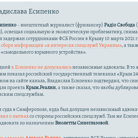
адислава Есипенко
сипенко
– внештатный журналист (фрилансер)
Радіо Свобода
(
и
), освещал социальную и экологическую проблематику, сним
ыл задержан сотрудниками ФСБ России в Крыму 10 марта 2021 г
в
сборе информации «в интересах спецслужб Украины»
, а та
 «самодельного взрывного устройства».
 дней
к Есипенко не допускались
независимые адвокаты. В то 
им показал российский государственный телеканал «Крым 24»
ом на сайте канала, Владислав Есипенко подтвердил, что сн
для проекта
Крым.Реалии
, а также сказал, что якобы дублиров
нским спецслужбам.
 суда в Симферополе, куда был допущен независимый адвокат
явил о пытках
со стороны российских спецслужб. Там же Есипе
 адвоката по назначению
Виолетты Синеглазовой
.