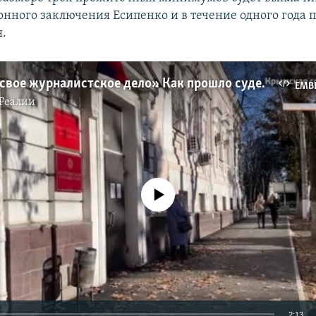
онного заключения Есипенко и в течение одного года 
.
«Он любил свое журналистское дело». Как прошло судебное заседание по делу Владислава Есипенко (видео)
EMB
Реалии
No media source currently available
2:13