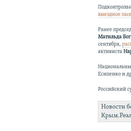
Подконтрольн
выездное зас
Ранее предсе
Матильда Бо
сентября,
рас
активиста
На
Национальны
Есипенко и д
Российский с
Новости б
Крым.Реа