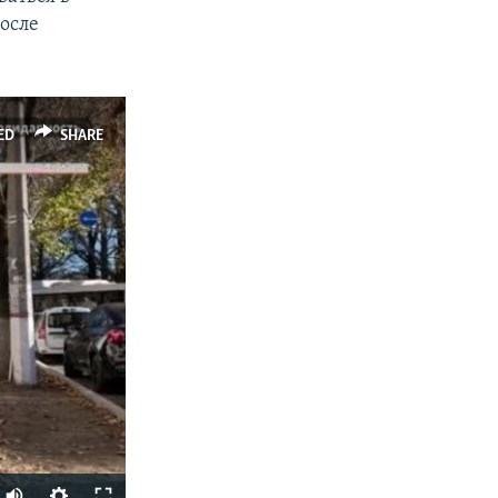
после
ED
SHARE