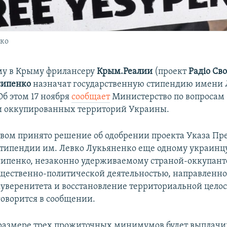
нко
му в Крыму фрилансеру
Крым.Реалии
(проект
Радіо Св
сипенко
назначат государственную стипендию имени 
Об этом 17 ноября
сообщает
Министерство по вопросам
и оккупированных территорий Украины.
вом принято решение об одобрении проекта Указа Пр
типендии им. Левко Лукьяненко еще одному украинцу
сипенко, незаконно удерживаемому страной-оккупант
общественно-политической деятельностью, направленно
суверенитета и восстановление территориальной цело
говорится в сообщении.
размере трех прожиточных минимумов будет выплачив