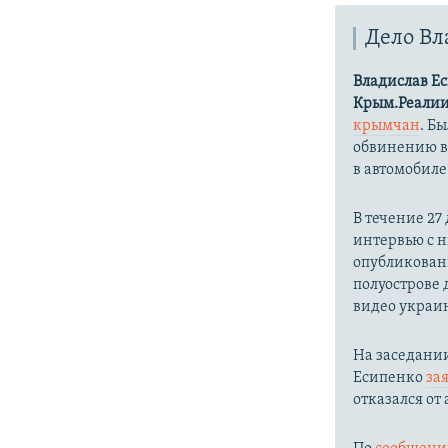
Дело Вл
Владислав Е
Крым.Реали
крымчан
. Б
обвинению 
в автомобиле
В течение 27
интервью с н
опубликованн
полуострове 
видео украи
На заседании
Есипенко
за
отказался от