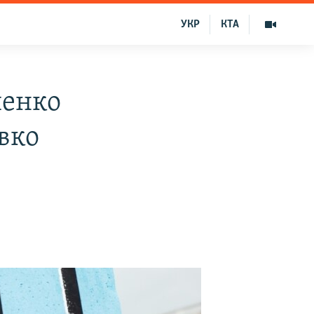
УКР
КТА
пенко
вко