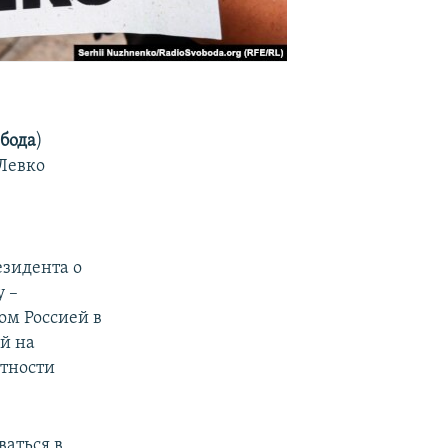
обода
)
Левко
езидента о
 –
ом Россией в
й на
стности
аться в