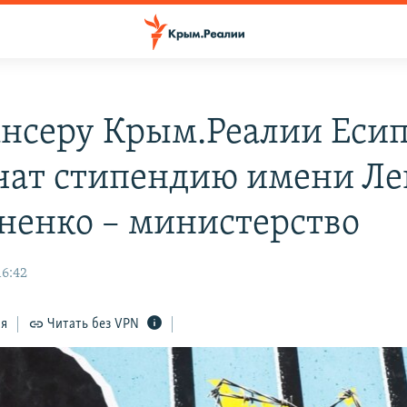
нсеру Крым.Реалии Еси
чат стипендию имени Ле
ненко – министерство
16:42
ся
Читать без VPN