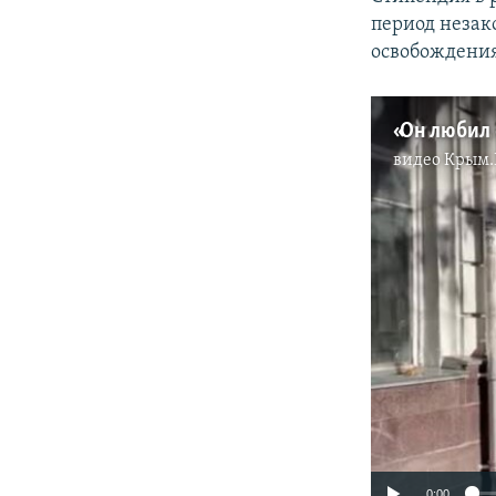
период незак
освобождения
видео
Крым.
0:00