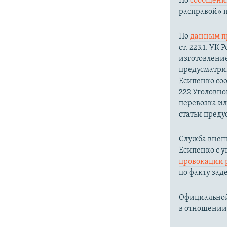
По
сообщени
расправой» п
По
данным п
ст. 223.1. У
изготовление
предусматрив
Есипенко соо
222 Уголовно
перевозка ил
статьи преду
Служба внеш
Есипенко с 
провокации 
по факту зад
Официальной
в отношении