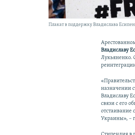
Плакат в поддержку Владислава Есипе
Арестованно
Владиславу Е
Лукьяненко. 
реинтеграци
«Правительст
назначении с
Владиславу Е
связи с его 
отстаивание 
Украины», – 
Стипендия в 