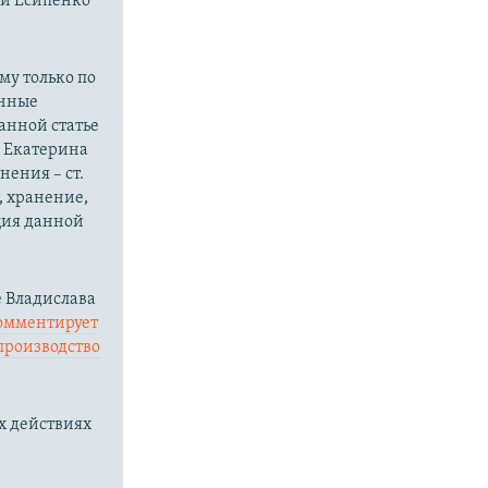
ли Есипенко
.
му только по
онные
анной статье
о Екатерина
ения – ст.
, хранение,
ция данной
 Владислава
омментирует
производство
х действиях