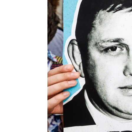
ПОБЕДИТЕЛЕЙ НЕ СУДЯТ?
КРЫМ.НЕПОКОРЕННЫЙ
ELIFBE
УКРАИНСКАЯ ПРОБЛЕМА КРЫМА