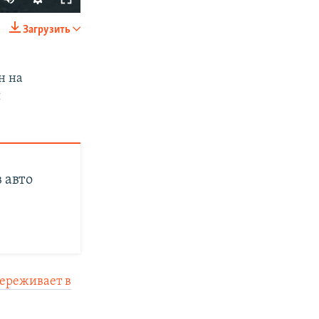
Загрузить
SHARE
н на
я
px
width
 авто
ереживает в