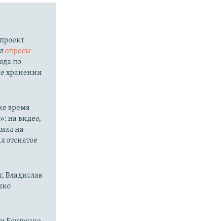
проект
ал
опросы
ода по
кже хранении
же время
: на видео,
имал на
ал отснятое
, Владислав
нко