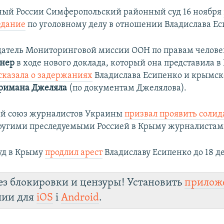
ый России Симферопольский районный суд 16 ноября
едание
по уголовному делу в отношении Владислава Ес
датель Мониторинговой миссии ООН по правам челове
гнер
в ходе нового доклада, который она представила в
сказала о задержаниях
Владислава Есипенко и крымск
римана Джеляла
(по документам Джелялова).
й союз журналистов Украины
призвал проявить солид
ругими преследуемыми Россией в Крыму журналистам
уд в Крыму
продлил арест
Владиславу Есипенко до 18 д
ез блокировки и цензуры! Установить
прилож
лии для
iOS
і
Android
.