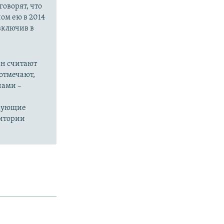
оворят, что
ом ею в 2014
 включив в
ан считают
отмечают,
нами –
едующие
ритории