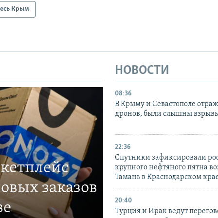
есь Крым
НОВОСТИ
08:36
В Крыму и Севастополе отраж
дронов, были слышны взрыв
22:36
Спутники зафиксировали ро
ркетплейс
крупного нефтяного пятна во
Тамань в Краснодарском кра
овых заказов
20:40
ве
Турция и Ирак ведут перегов