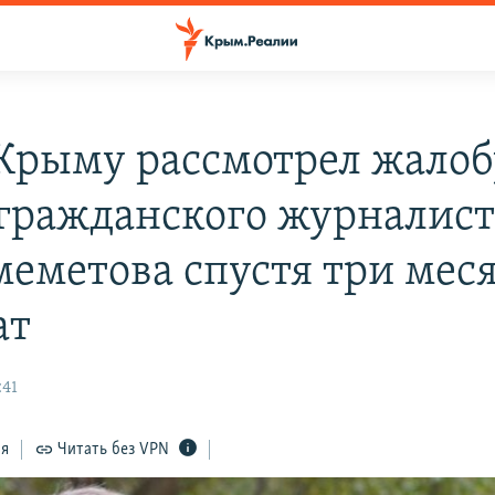
 Крыму рассмотрел жалоб
 гражданского журналист
еметова спустя три меся
ат
:41
ся
Читать без VPN