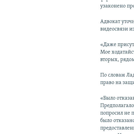
узаконено пр
Адвокат уточ
видеосвязи и
«Даже присутс
Мое ходатайст
вторых, рядо
По словам Ла
право на защи
«Было отказа
Предполагало
попросил не 
было отказан
предоставлен