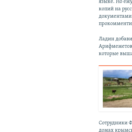
языке. Но ем
копий на русс
документами,
прокомменти
Ладин добави
Арифмеметов 
которые вышл
Сотрудники Ф
домах крымск