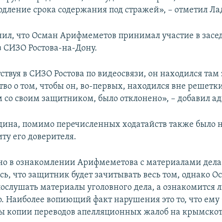
одление срока содержания под стражей», – отметил Ла
нил, что Осман Арифмеметов принимал участие в засе
з СИЗО Ростова-на-Дону.
твуя в СИЗО Ростова по видеосвязи, он находился там
во о том, чтобы он, во-первых, находился вне решетки,
м со своим защитником, было отклонено», – добавил ад
дина, помимо перечисленных ходатайств также было 
ту его доверителя.
но в ознакомлении Арифмеметова с материалами дела
сь, что защитник будет зачитывать весь том, однако О
послушать материалы уголовного дела, а ознакомится 
о. Наиболее вопиющий факт нарушения это то, что ему
ы копии переводов апелляционных жалоб на крымско