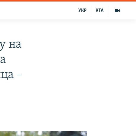
УКР
КТА
у на
а
ца –