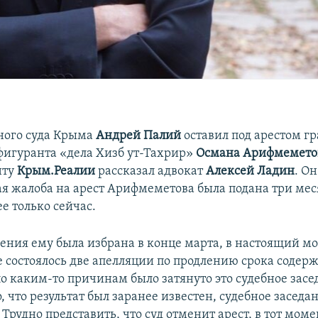
ного суда Крыма
Андрей Палий
оставил под арестом г
фигуранта «дела Хизб ут-Тахрир»
Османа Арифмемето
нту
Крым.Реалии
рассказал адвокат
Алексей Ладин
. Он
я жалоба на арест Арифмеметова была подана три меся
е только сейчас.
ения ему была избрана в конце марта, в настоящий м
е состоялось две апелляции по продлению срока содер
по каким-то причинам было затянуто это судебное засе
, что результат был заранее известен, судебное заседа
рудно представить, что суд отменит арест, в тот моме