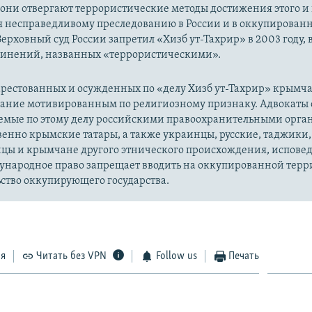
 они отвергают террористические методы достижения этого и г
я несправедливому преследованию в России и в оккупированн
Верховный суд России запретил «Хизб ут-Тахрир» в 2003 году,
динений, названных «террористическими».
рестованных и осужденных по «делу Хизб ут-Тахрир» крымч
вание мотивированным по религиозному признаку. Адвокаты 
уемые по этому делу российскими правоохранительными орга
енно крымские татары, а также украинцы, русские, таджики,
цы и крымчане другого этнического происхождения, испов
ународное право запрещает вводить на оккупированной тер
ство оккупирующего государства.
ся
Читать без VPN
Follow us
Печать