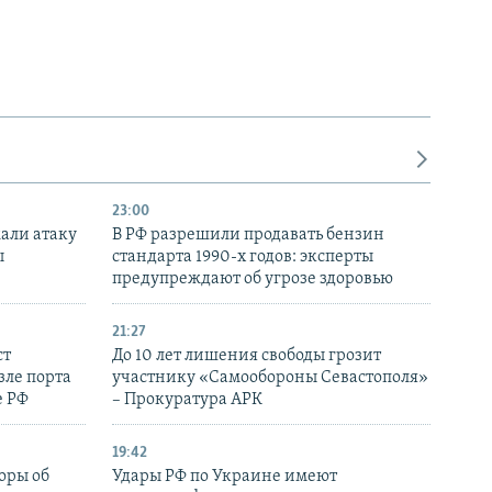
23:00
али атаку
В РФ разрешили продавать бензин
ы
стандарта 1990-х годов: эксперты
предупреждают об угрозе здоровью
21:27
ст
До 10 лет лишения свободы грозит
зле порта
участнику «Самообороны Севастополя»
е РФ
– Прокуратура АРК
19:42
оры об
Удары РФ по Украине имеют