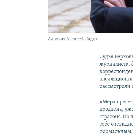
Адвокат Алексей Ладин
Судья Верхов
журналиста, 
корреспонде
апелляционна
рассмотрели е
«Мера пресеч
продлена, уж
стражей. Но 
себе очевидно
формальным. Т