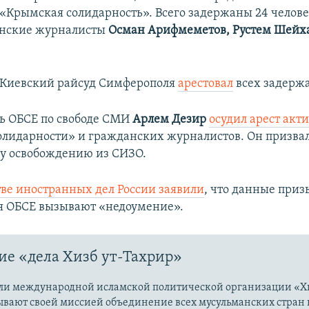
«Крымская солидарность». Всего задержаны 24 человек
анские журналисты
Осман Арифмеметов, Рустем Шейха
а Киевский райсуд Симферополя
арестовал
всех задержа
ь ОБСЕ по свободе СМИ
Арлем Дезир
осудил арест акт
лидарности» и гражданских журналистов. Он призвал
у освобождению из СИЗО.
ве иностранных дел России заявили
, что данные при
я ОБСЕ вызывают «недоумение».
е «дела Хизб ут-Тахрир»
ли международной исламской политической организации «Хи
ывают своей миссией объединение всех мусульманских стран 