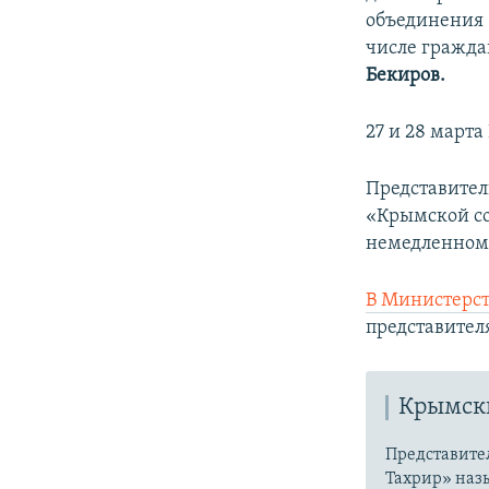
объединения 
числе гражд
Бекиров.
27 и 28 март
Представител
«Крымской со
немедленном
В Министерст
представител
Крымски
Представите
Тахрир» наз