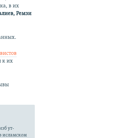
а, в их
лиев, Ремзи
нных.​
ивистов
 к их
зывы
зб ут-
в исламском