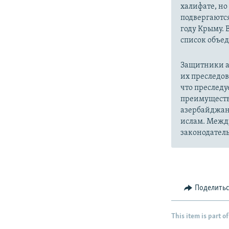
халифате, но
подвергаютс
году Крыму. 
список объе
Защитники а
их преследо
что преслед
преимуществ
азербайджан
ислам. Межд
законодатель
Поделить
This item is part of