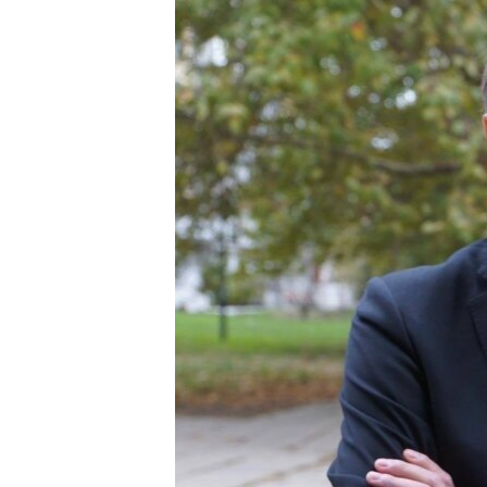
ПОБЕДИТЕЛЕЙ НЕ СУДЯТ?
КРЫМ.НЕПОКОРЕННЫЙ
ELIFBE
УКРАИНСКАЯ ПРОБЛЕМА КРЫМА