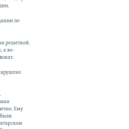
дин.
дании по
 за решеткой.
 а во-
вокат.
нарушено
.
сман
лично. Ему
 были
татарском