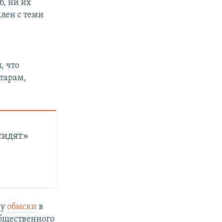
б, ни их
млен с теми
, что
тарам,
сидят»
му
обыски
в
общественного