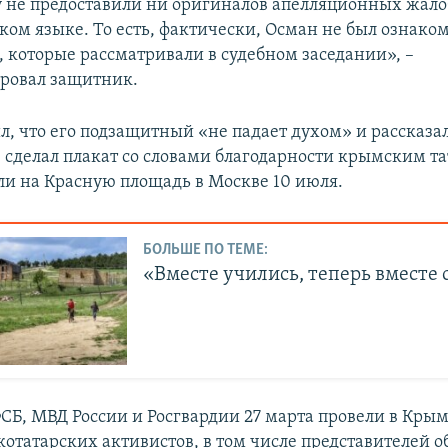
у не предоставили ни оригиналов апелляционных жало
ком языке. То есть, фактически, Осман не был ознако
 которые рассматривали в судебном заседании», –
ровал защитник.
л, что его подзащитный «не падает духом» и рассказал
сделал плакат со словами благодарности крымским та
и на Красную площадь в Москве 10 июля.
БОЛЬШЕ ПО ТЕМЕ:
«Вместе учились, теперь вместе 
СБ, МВД России и Росгвардии 27 марта провели в Кры
отатарских активистов, в том числе представителей 