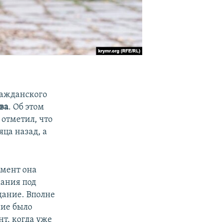
ражданского
ва
. Об этом
 отметил, что
ца назад, а
омент она
жания под
дание. Вполне
ние было
нт, когда уже