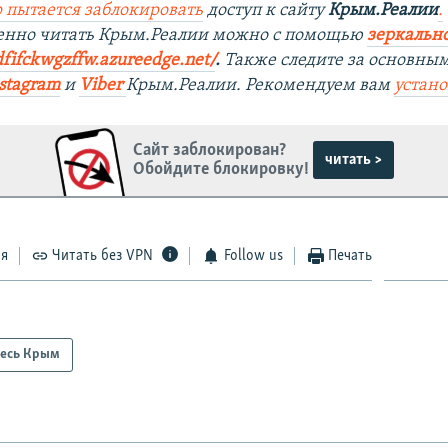
 пытается заблокировать
доступ к сайту
Крым.Реалии
.
венно читать Крым.Реалии можно с помощью
зеркально
dfifckwgzffw.azureedge.net/
. ​
Также следите за основны
stagram
и
Viber
Крым.Реалии. Рекомендуем вам
устан
Сайт заблокирован?
читать >
Обойдите блокировку!
ся
Читать без VPN
Follow us
Печать
есь Крым