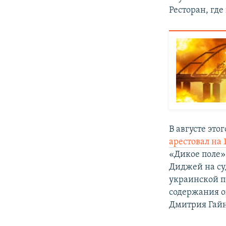
Ресторан, где
В августе это
арестовал на
«Дикое поле»
Диджей на суд
украинской пе
содержания о
Дмитрия Гайн