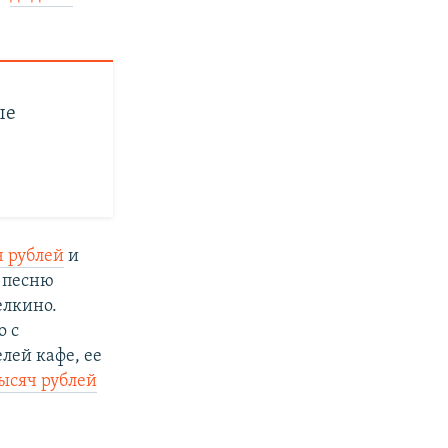
ые
ч рублей
и
л песню
елкино.
о с
лей кафе, ее
ысяч рублей