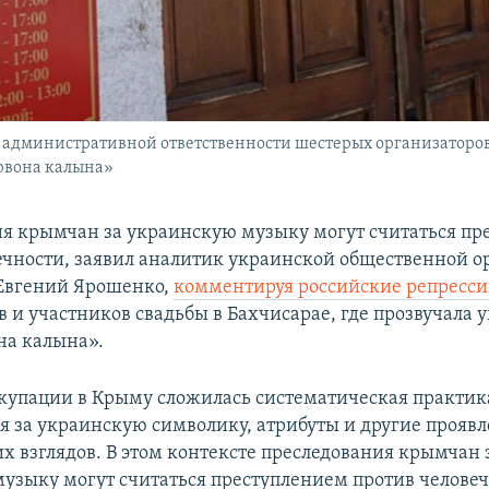
к административной ответственности шестерых организаторо
рвона калына»
я крымчан за украинскую музыку могут считаться пр
ечности, заявил аналитик украинской общественной 
Евгений Ярошенко,
комментируя российские репресс
в и участников свадьбы в Бахчисарае, где прозвучала 
на калына».
оккупации в Крыму сложилась систематическая практик
я за украинскую символику, атрибуты и другие прояв
х взглядов. В этом контексте преследования крымчан 
узыку могут считаться преступлением против человечн