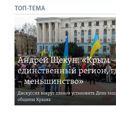
ТОП-ТЕМА
Андрей Щекун: «Крым –
единственный регион, 
– меньшинство»
Дискуссия вокруг планов установить День за
общины Крыма