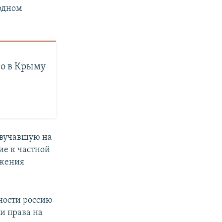
одном
то в Крыму
звучавшую на
ие к частной
ажения
ности россию
и права на