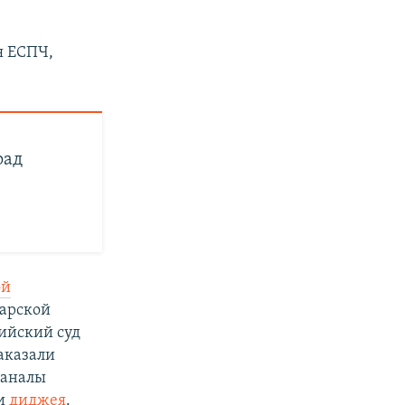
я ЕСПЧ,
рад
ой
тарской
сийский суд
аказали
каналы
и
диджея
.