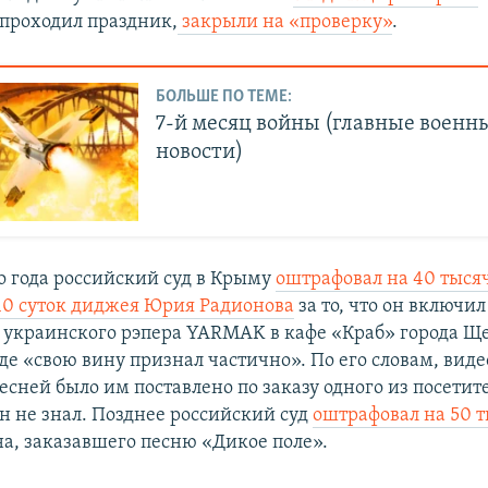
 проходил праздник,
закрыли на «проверку»
.
БОЛЬШЕ ПО ТЕМЕ:
7-й месяц войны (главные военн
новости)
го года российский суд в Крыму
оштрафовал на 40 тыся
 10 суток диджея Юрия Радионова
за то, что он включи
 украинского рэпера
YARMAK в кафе «Краб» города Щ
е «свою вину признал частично». По его словам, виде
сней было им поставлено по заказу одного из посетите
н не знал. Позднее российский суд
оштрафовал на 50 т
а, заказавшего песню «Дикое поле».