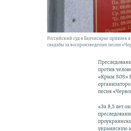
Российский суд в Бахчисарае привлек 
свадьбы за воспроизведение песни «Че
Преследовани
против челов
«Крым SOS» 
организаторо
песня «Черво
«За 8,5 лет 
преследовани
проукраински
украинскую м