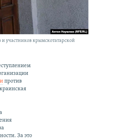
в и участников крымскотатарской
еступлением
организации
ии
против
украинская
а
ления
за
ости. За это