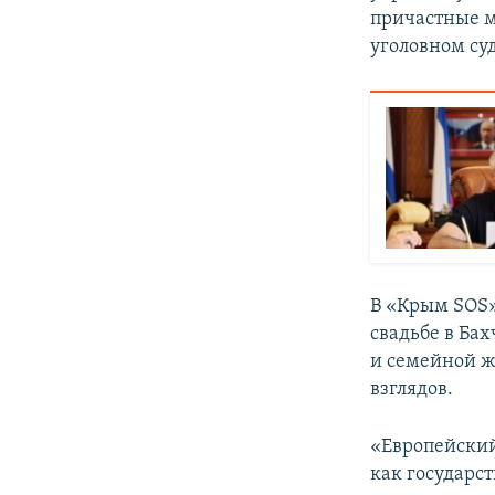
причастные м
уголовном суд
В «Крым SOS»
свадьбе в Ба
и семейной ж
взглядов.
«Европейский
как государс