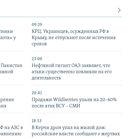
09:29
отники
КРЦ: Украинцев, осужденных РФ в
лота» у
Крыму, не отпускают после истечения
сроков
23:00
и Пакистан
Нефтяной гигант ОАЭ заявляет, что
аимной
атаки существенно повлияли на его
деятельность
20:41
ирение
Продажи Wildberries упали на 20-40%
ана
после атак ВСУ – СМИ
18:53
РФ на АЗС в
В Керчи дрон упал на жилой дом:
сравнению
российские власти сообщают о жертвах