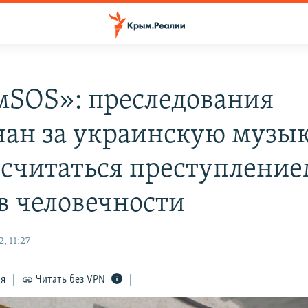
SOS»: преследования
ан за украинскую музы
 считаться преступлени
в человечности
, 11:27
ся
Читать без VPN