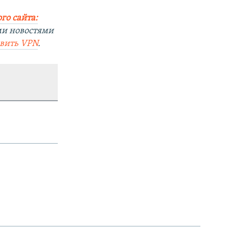
го сайта:
ми новостями
овить
VPN
.