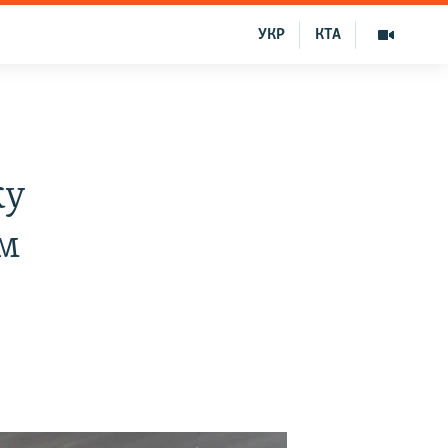
УКР
КТА
ку
ем