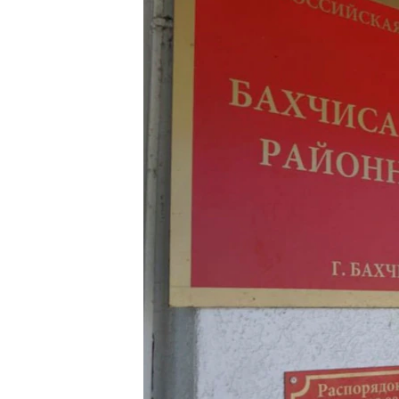
ПОБЕДИТЕЛЕЙ НЕ СУДЯТ?
КРЫМ.НЕПОКОРЕННЫЙ
ELIFBE
УКРАИНСКАЯ ПРОБЛЕМА КРЫМА