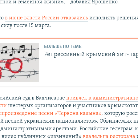
тной и семейной жизни», – добавил Ярошенко.
то
в июне власти России отказались
исполнять решени
силу после 15 марта.
БОЛЬШЕ ПО ТЕМЕ:
Репрессивный крымский хит-па
сийский суд в Бахчисарае
привлек к административн
сти
шестерых организаторов и участников крымскота
оспроизведение песни «Червона калына»
, которую рос
ой песней украинских националистов». Обвиняемых н
административными арестами. Российские телеграм-
и видео публичных «извинений»
владельца ресторана