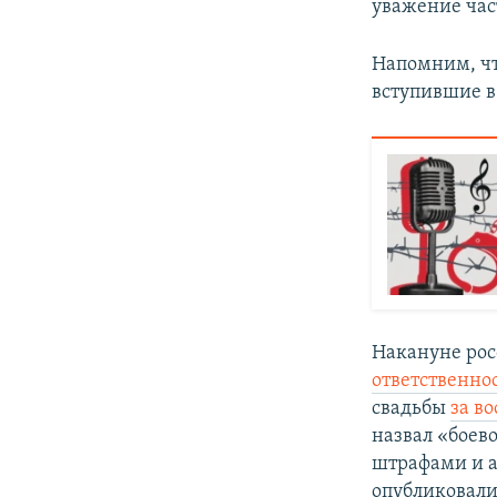
уважение час
Напомним, ч
вступившие в 
Накануне рос
ответственно
свадьбы
за в
назвал «боев
штрафами и 
опубликовал