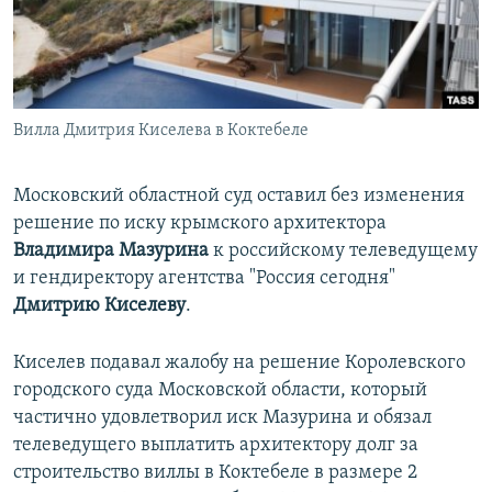
ПРИСОЕДИНЯЙТЕСЬ!
ПОБЕДИТЕЛЕЙ НЕ СУДЯТ?
КРЫМ.НЕПОКОРЕННЫЙ
ELIFBE
Вилла Дмитрия Киселева в Коктебеле
УКРАИНСКАЯ ПРОБЛЕМА КРЫМА
Все сайты RFE/RL
Московский областной суд оставил без изменения
решение по иску крымского архитектора
Владимира Мазурина
к российскому телеведущему
и гендиректору агентства "Россия сегодня"
Дмитрию Киселеву
.
Киселев подавал жалобу на решение Королевского
городского суда Московской области, который
частично удовлетворил иск Мазурина и обязал
телеведущего выплатить архитектору долг за
строительство виллы в Коктебеле в размере 2