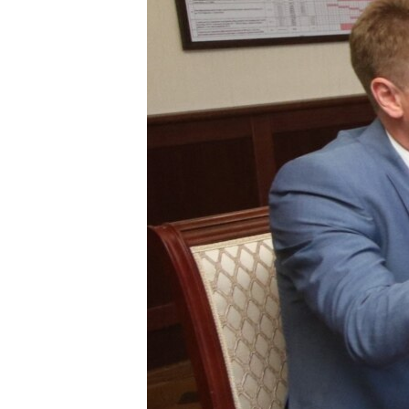
ПОБЕДИТЕЛЕЙ НЕ СУДЯТ?
КРЫМ.НЕПОКОРЕННЫЙ
ELIFBE
УКРАИНСКАЯ ПРОБЛЕМА КРЫМА