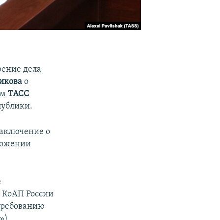
рение дела
икова
о
ом
ТАСС
публики.
заключение о
ложении
е
1 КоАП России
требованию
»).