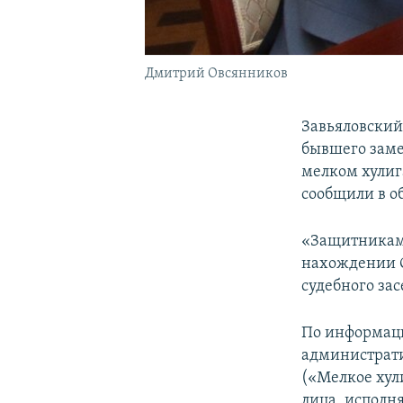
Дмитрий Овсянников
Завьяловский
бывшего заме
мелком хулиг
сообщили в о
«Защитниками
нахождении О
судебного за
По информаци
администрати
(«Мелкое хул
лица, исполн