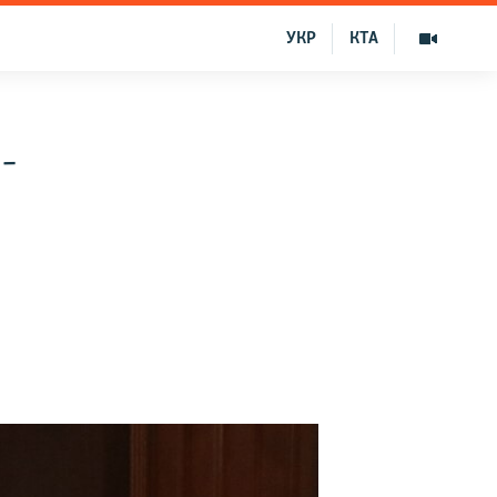
УКР
КТА
-