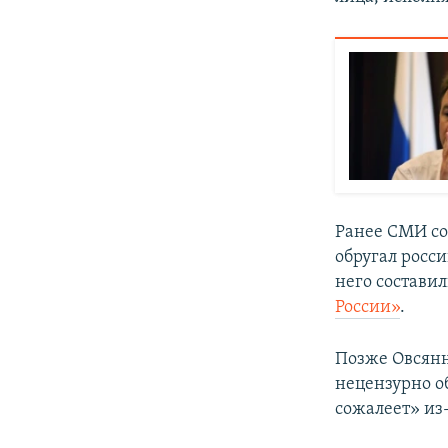
Ранее СМИ с
обругал росс
него состави
России»
.
Позже Овсян
нецензурно о
сожалеет» из-