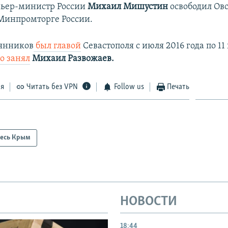
мьер-министр России
Михаил Мишустин
освободил Ов
Минпромторге России.
янников
был главой
Севастополя с июля 2016 года по 11
о занял
Михаил Развожаев.
ся
Читать без VPN
Follow us
Печать
есь Крым
НОВОСТИ
18:44