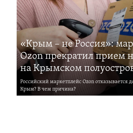
«Крым – не Россия»: ма
Ozon прекратил прием н
на Крымском полуостро
Российский маркетплейс Ozon отказывается до
Крым? В чем причина?