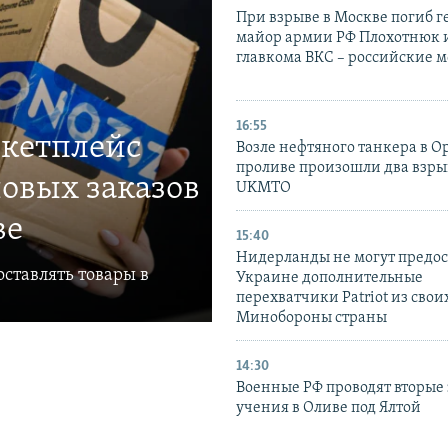
При взрыве в Москве погиб г
майор армии РФ Плохотнюк и
главкома ВКС – российские 
16:55
ркетплейс
Возле нефтяного танкера в 
проливе произошли два взры
овых заказов
UKMTO
ве
15:40
Нидерланды не могут предос
ставлять товары в
Украине дополнительные
перехватчики Patriot из своих
Минобороны страны
14:30
Военные РФ проводят вторые 
учения в Оливе под Ялтой