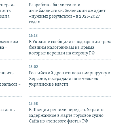
енерал-
Разработка баллистики и
 зять
антибаллистики: Зеленский ожидает
медиа
«нужных результатов» в 2026-2027
годах
16:18
Ормузском
В Украине сообщили о подозрении трем
ва –
бывшим налоговикам из Крыма,
которые перешли на сторону РФ
15:02
тавить
Российский дрон атаковал маршрутку в
Херсоне, пострадали пять человек –
 запасов –
украинские власти
13:58
за день
В Швеции решили передать Украине
задержанное в марте грузовое судно
Caffa из «теневого флота» РФ