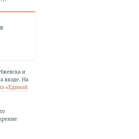
 в
 Ижевска и
а входе. На
из «Единой
то
скренне