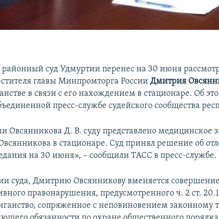
 районный суд Удмуртии перенес на 30 июня рассмот
стителя главы Минпромторга России
Дмитрия Овсянн
анстве в связи с его нахождением в стационаре. Об эт
бъединенной пресс-службе судейского сообщества рес
 Овсянникова Д. В. суду представлено медицинское 
всянникова в стационаре. Суд принял решение об от
седания на 30 июня», – сообщили ТАСС в пресс-службе.
и суда, Дмитрию Овсянникову вменяется совершени
вного правонарушения, предусмотренного ч. 2 ст. 20.
иганство, сопряженное с неповиновением законному 
яющего обязанности по охране общественного порядка