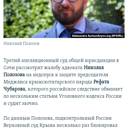
ПРИСОЕДИНЯЙТЕСЬ!
ПОБЕДИТЕЛЕЙ НЕ СУДЯТ?
КРЫМ.НЕПОКОРЕННЫЙ
ELIFBE
УКРАИНСКАЯ ПРОБЛЕМА КРЫМА
Все сайты RFE/RL
Николай Полозов
Третий апелляционный суд общей юрисдикции в
Сочи рассмотрит жалобу адвоката
Николая
Полозова
на недопуск к защите председателя
Меджлиса крымскотатарского народа
Рефата
Чубарова
, которого российское следствие обвиняет
по нескольким статьям Уголовного кодекса России
и судит заочно.
По данным Полозова, подконтрольный России
Верховный суд Крыма несколько раз блокировал