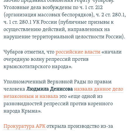
заочно предъявил обвинения Рефату Чубарову.
Уголовные дела возбуждены по ч. 1 ст. 212
(организация массовых беспорядков), ч. 2 ст. 280.1,
ч. 1 ст. 280.1 УК России (публичные призывы к
осуществлению действий, направленных на
нарушение территориальной целостности России).
Чубаров отметил, что
российские власти
«начали
очередную волну репрессий против
крымскотатарского народа».
Уполномоченный Верховной Рады по правам
человека
Людмила Денисова
назвала данное дело
незаконным и назвала
это «еще одной из
разновидностей репрессий против коренного
народа Крыма». ​
Прокуратура АРК
открыла производство из-за