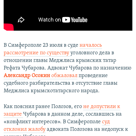
В Симферополе 23 июля в суде
началось
рассмотрение по существу
уголовного дела в
отношении главы Меджлиса крымских татар
Рефата Чубарова. Адвокат Чубарова по назначению
Александр Осокин
обжаловал
проведение
судебного разбирательства в отсутствие главы
Меджлиса крымскотатарского народа.
Как пояснил ранее Полозов, его
не допустили к
защите
Чубарова в данном деле, сославшись на
«конфликт интересов». В Симферополе
суд
отклонил жалобу
адвоката Полозова на недопуск к