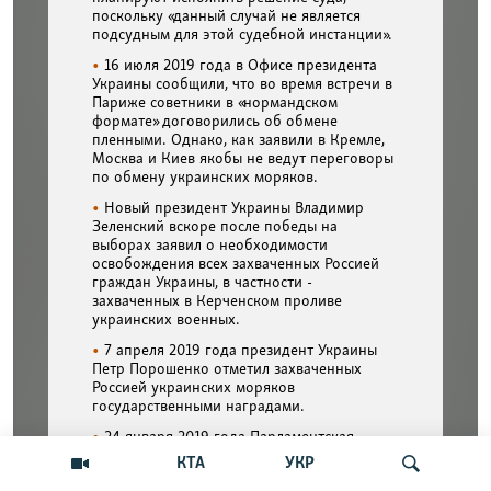
КТА
УКР