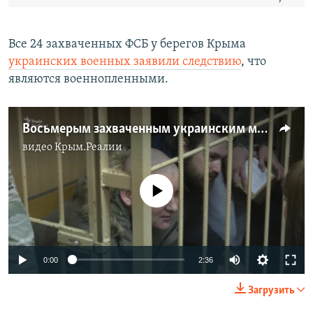
Все 24 захваченных ФСБ у берегов Крыма
украинских военных заявили следствию
, что
являются военнопленными. ​
Восьмерым захваченным украинским морякам продлили арест (видео)
видео
Крым.Реалии
No media source currently available
0:00
2:36
Загрузить