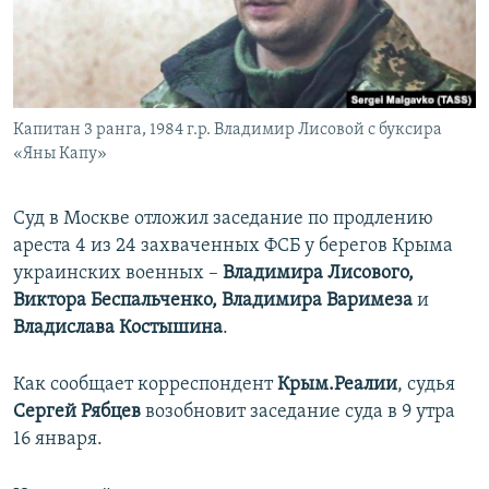
ПРИСОЕДИНЯЙТЕСЬ!
ПОБЕДИТЕЛЕЙ НЕ СУДЯТ?
КРЫМ.НЕПОКОРЕННЫЙ
ELIFBE
Капитан 3 ранга, 1984 г.р. Владимир Лисовой c буксира
УКРАИНСКАЯ ПРОБЛЕМА КРЫМА
«Яны Капу»
Все сайты RFE/RL
Суд в Москве отложил заседание по продлению
ареста 4 из 24 захваченных ФСБ у берегов Крыма
украинских военных –
Владимира Лисового,
Виктора Беспальченко, Владимира Варимеза
и
Владислава Костышина
.
Как сообщает корреспондент
Крым.Реалии
, судья
Сергей Рябцев
возобновит заседание суда в 9 утра
16 января.