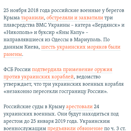
25 ноября 2018 года российские военные у берегов
Крыма
таранили
,
обстреляли и захватили
три
плавсредства ВМС Украины – катера «Бердянск» и
«Никополь» и буксир «Яны Капу» –
направлявшиеся из Одессы в Мариуполь. По
данным Киева,
шесть украинских моряков были
ранены
.
ФСБ России
подтвердила применение оружия
против украинских кораблей
, ведомство
утверждает, что три украинских военных корабля
«незаконно пересекли госграницу России».
Российские суды в Крыму
арестовали
24
украинских военных. Они будут находиться под
арестом до 25 января 2019 года. Украинским
военнослужащим
предъявили обвинение
по ч. 3 ст.