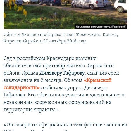
ПРИСОЕДИНЯЙТЕСЬ!
ПОБЕДИТЕЛЕЙ НЕ СУДЯТ?
КРЫМ.НЕПОКОРЕННЫЙ
ELIFBE
Обыск у Дилявера Гафарова в селе Жемчужина Крыма,
УКРАИНСКАЯ ПРОБЛЕМА КРЫМА
Кировский район, 30 октября 2018 года
Все сайты RFE/RL
Суд в российском Краснодаре изменил
обвинительный приговор жителю Кировского
района Крыма
Диляверу Гафарову
, смягчив срок
заключения на 2 месяца. Об этом
«Крымской
солидарности»
сообщила супруга Дилявера
Гафарова. Его обвинили в участии в «деятельности
незаконных вооруженных формирований на
территории Украины».
«Он совершил официальный телефонный звонок из