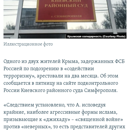
ПРИСОЕДИНЯЙТЕСЬ!
ПОБЕДИТЕЛЕЙ НЕ СУДЯТ?
КРЫМ.НЕПОКОРЕННЫЙ
ELIFBE
УКРАИНСКАЯ ПРОБЛЕМА КРЫМА
Все сайты RFE/RL
Иллюстрационное фото
Одного из двух жителей Крыма, задержанных ФСБ
Россией по подозрению в «содействии
терроризму», арестовали на два месяца. Об этом
сообщается в пятницу на сайте подконтрольного
России Киевского районного суда Симферополя.
«Следствием установлено, что А. исповедуя
крайние, наиболее агрессивные формы ислама,
призывающие к «джихаду» – «священной войне»
против «неверных», то есть представителей других