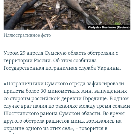
ПРИСОЕДИНЯЙТЕСЬ!
ПОБЕДИТЕЛЕЙ НЕ СУДЯТ?
КРЫМ.НЕПОКОРЕННЫЙ
ELIFBE
Иллюстративное фото
УКРАИНСКАЯ ПРОБЛЕМА КРЫМА
Все сайты RFE/RL
Утром 29 апреля Сумскую область обстреляли с
территории России. Об этом сообщила
Государственная пограничная служба Украины.
«Пограничники Сумского отряда зафиксировали
прилеты более 30 минометных мин, выпущенных
со стороны российской деревни Городище. В одном
случае враг палил по развилке между тремя селами
Шосткинского района Сумской области. Во время
другого обстрела рашистов мины взрывались на
окраине одного из этих сел», – говорится в