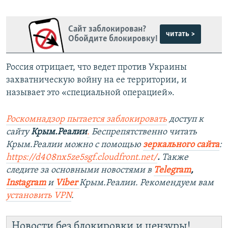
Сайт заблокирован?
читать >
Обойдите блокировку!
Россия отрицает, что ведет против Украины
захватническую войну на ее территории, и
называет это «специальной операцией».
Роскомнадзор пытается заблокировать
доступ к
сайту
Крым.Реалии
.
Беспрепятственно читать
Крым.Реалии можно с помощью
зеркального сайта
:
https://d408nx5ze5sgf.cloudfront.net/
.
Также
следите за основными новостями в
Telegram
,
Instagram
и
Viber
Крым.Реалии. Рекомендуем вам
установить
VPN
.
Новости без блокировки и цензуры!