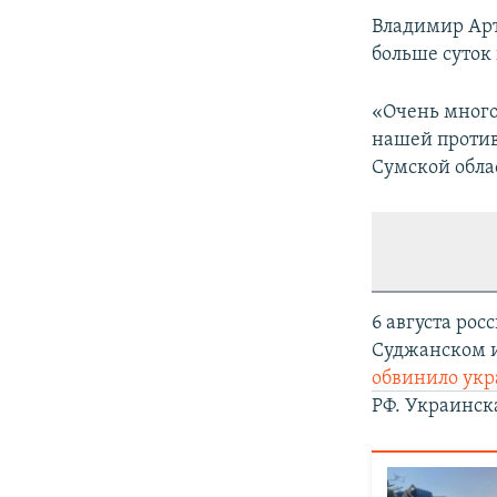
Владимир Арт
больше суток
«Очень много
нашей против
Сумской облас
6 августа ро
Суджанском и
обвинило ук
РФ. Украинска