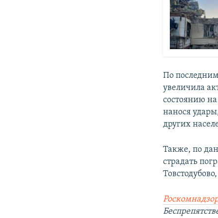
По последним
увеличила ак
состоянию на
нанося удары
других насел
Также, по да
страдать пог
Товстодубово,
Роскомнадзор
Беспрепятств