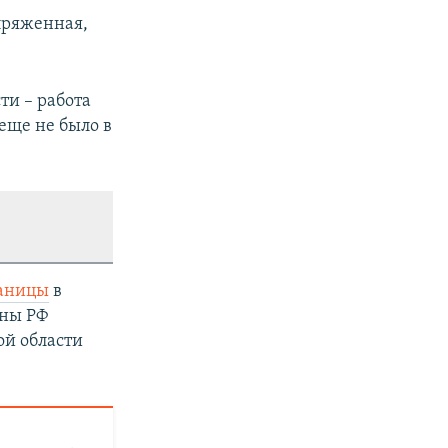
пряженная,
ти – работа
еще не было в
раницы
в
оны РФ
ой области