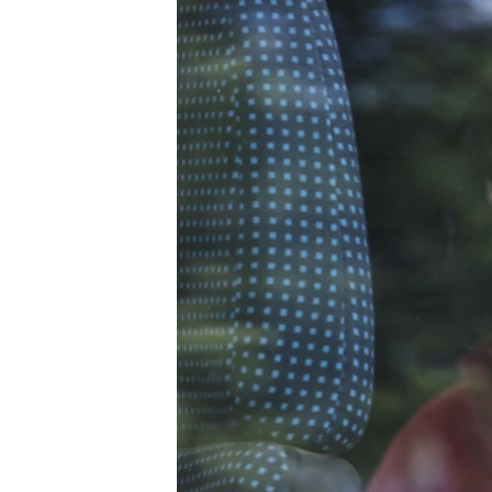
ПОБЕДИТЕЛЕЙ НЕ СУДЯТ?
КРЫМ.НЕПОКОРЕННЫЙ
ELIFBE
УКРАИНСКАЯ ПРОБЛЕМА КРЫМА