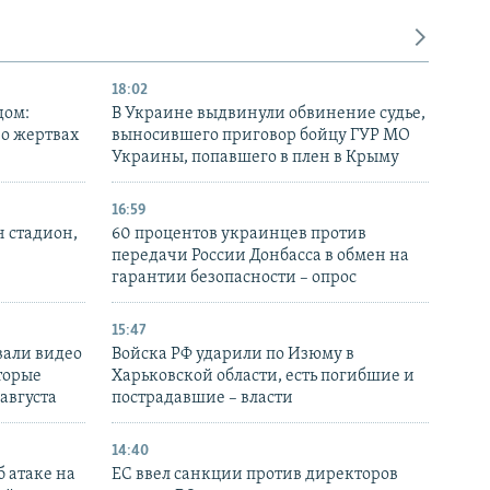
18:02
дом:
В Украине выдвинули обвинение судье,
 о жертвах
выносившего приговор бойцу ГУР МО
Украины, попавшего в плен в Крыму
16:59
н стадион,
60 процентов украинцев против
передачи России Донбасса в обмен на
гарантии безопасности – опрос
15:47
вали видео
Войска РФ ударили по Изюму в
торые
Харьковской области, есть погибшие и
 августа
пострадавшие – власти
14:40
 атаке на
ЕС ввел санкции против директоров