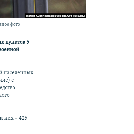
вное фото
ых пунктов 5
 военной
23 населенных
ние) с
едства
ного
и них – 425