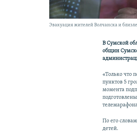
Эвакуация жителей Волчанска и близлеж
В Сумской об
общин Сумско
администрац
«Только что 
пунктов 5 гро
момента подп
подготовлены
телемарафона
По его словам
детей.