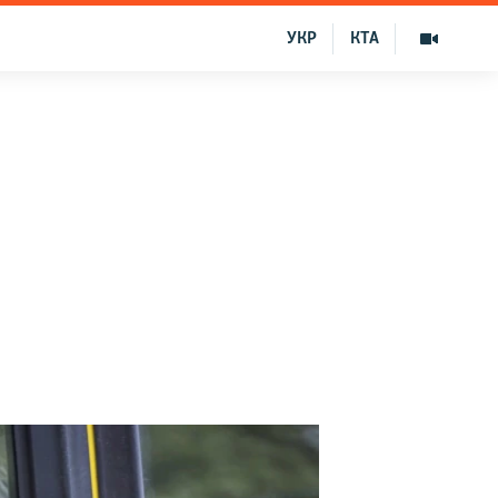
УКР
КТА