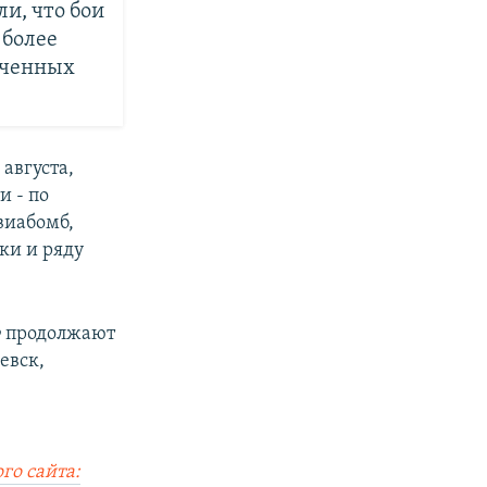
и, что бои
 более
ваченных
августа,
и - по
виабомб,
ки и ряду
Ф продолжают
евск,
го сайта: