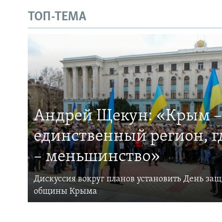
ТОП-ТЕМА
Андрей Щекун: «Крым –
единственный регион, 
– меньшинство»
Дискуссия вокруг планов установить День за
общины Крыма