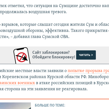
юх отметил, что ситуация на Сумщине достаточно на
 продолжалась воздушная тревога.
 взрывов, которые слышат сегодня жители Сум и облас
овоздушной обороны, эффективна. Такого прикрытия 
ти», – добавил глава Сумской ОВА.
Сайт заблокирован?
читать >
Обойдите блокировку!
ссийские местные власти заявили о
попытке прорыва г
 Кореневском районах Курской области РФ. Минобор
раинских военных
в атаке российских позиций в Курск
я сторона на эти заявления не реагировала.
БОЛЬШЕ ПО ТЕМЕ: