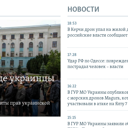
НОВОСТИ
18:53
В Керчи дрон упал на жилой 
российские власти сообщают
17:28
Удар РФ по Одессе: поврежде
пострадал человек – власти
где украинцы
16:22
В ГУР МО Украины опублико
с морских дронов Magura, ко
щиты прав украинской
участвовали в атаке на Ялту 7
15:15
В ГУР МО Украины заявили об