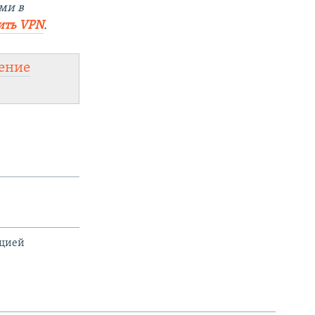
ми в
ить VPN
.
ение
ацией