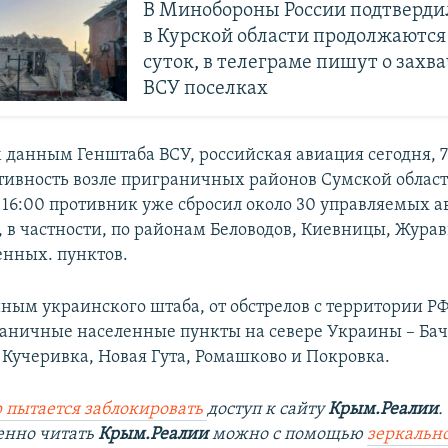
В Минобороны России подтвердил
в Курской области продолжаются
суток, в телеграме пишут о зах
ВСУ поселках
 данным Генштаба ВСУ, российская авиация сегодня, 7 
тивность возле приграничных районов Сумской област
 16:00 противник уже сбросил около 30 управляемых а
, в частности, по районам Беловодов, Киевницы, Журав
енных. пунктов.
нным украинского штаба, от обстрелов с территории Р
раничные населенные пункты на севере Украины – Бач
 Кучеривка, Новая Гута, Ромашково и Покровка.
 пытается заблокировать
доступ к сайту
Крым.Реалии
.
енно читать
Крым.Реалии
можно с помощью
зеркально