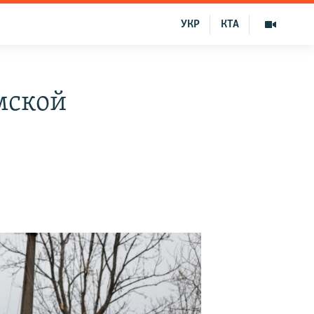
УКР
КТА
мской