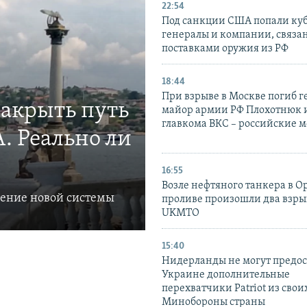
22:54
Под санкции США попали ку
генералы и компании, связа
поставками оружия из РФ
18:44
При взрыве в Москве погиб г
закрыть путь
майор армии РФ Плохотнюк и
главкома ВКС – российские 
. Реально ли
16:55
Возле нефтяного танкера в 
ление новой системы
проливе произошли два взры
UKMTO
15:40
Нидерланды не могут предос
Украине дополнительные
перехватчики Patriot из своих
Минобороны страны