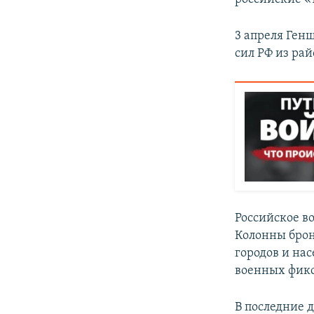
3 апреля Ген
сил РФ из ра
Российское в
Колонны брон
городов и на
военных фик
В последние д