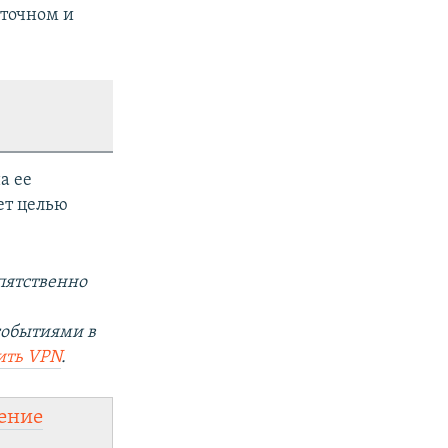
сточном и
а ее
ет целью
пятственно
событиями в
ить
VPN
.
ение