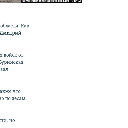
области. Как
Дмитрий
 войск от
 Буринская
азал
также что
о по лесам,
ти, но