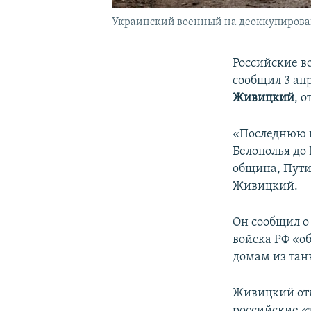
Украинский военный на деоккупирова
Российские в
сообщил 3 ап
Живицкий
, 
«Последнюю н
Белополья до
община, Путив
Живицкий.
Он сообщил о
войска РФ «о
домам из танк
Живицкий отм
российские «