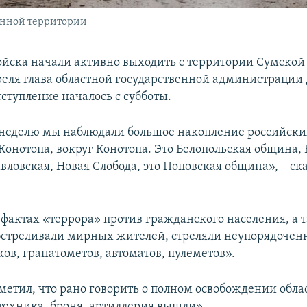
нной территории
ойска начали активно выходить с территории Сумской 
реля глава областной государственной администрации
отступление началось с субботы.
еделю мы наблюдали большое накопление российских
 Конотопа, вокруг Конотопа. Это Белопольская община,
ловская, Новая Слобода, это Поповская община», – ск
 фактах «террора» против гражданского населения, а 
бстреливали мирных жителей, стреляли неупорядоченн
ов, гранатометов, автоматов, пулеметов».
етил, что рано говорить о полном освобождении облас
техника, броня, артиллерия вышли».