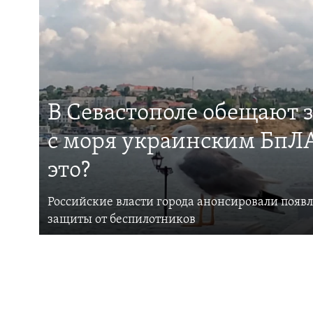
В Севастополе обещают 
с моря украинским БпЛА
это?
Российские власти города анонсировали появ
защиты от беспилотников