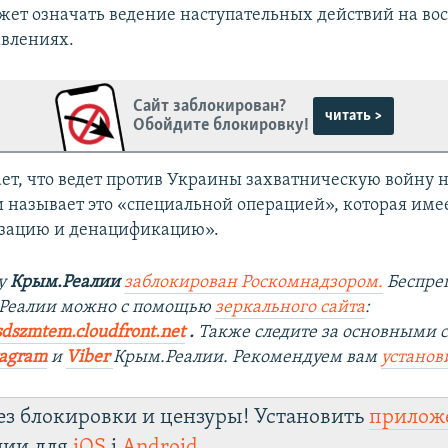
ожет означать ведение наступательных действий на во
влениях.
Сайт заблокирован?
читать >
Обойдите блокировку!
ает, что ведет против Украины захватническую войну н
и называет это «специальной операцией», которая име
зацию и денацификацию».
ту
Крым.Реалии
заблокирован Роскомнадзором.
Беспре
.Реалии можно с помощью
зеркального сайта
:
sdszmtem.cloudfront.net
.
Также следите за основными 
tagram
и
Viber
Крым.Реалии. Рекомендуем вам
установ
ез блокировки и цензуры! Установить
прилож
лии для
iOS
і
Android
.