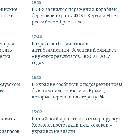
19:15
бинские
В СБУ заявили о поражении кораблей
нные с
береговой охраны ФСБ в Керчи и НПЗ в
российском Ярославле
17:40
енерал-
Разработка баллистики и
 зять
антибаллистики: Зеленский ожидает
медиа
«нужных результатов» в 2026-2027
годах
16:18
Ормузском
В Украине сообщили о подозрении трем
ва –
бывшим налоговикам из Крыма,
которые перешли на сторону РФ
15:02
тавить
Российский дрон атаковал маршрутку в
Херсоне, пострадали пять человек –
 запасов –
украинские власти