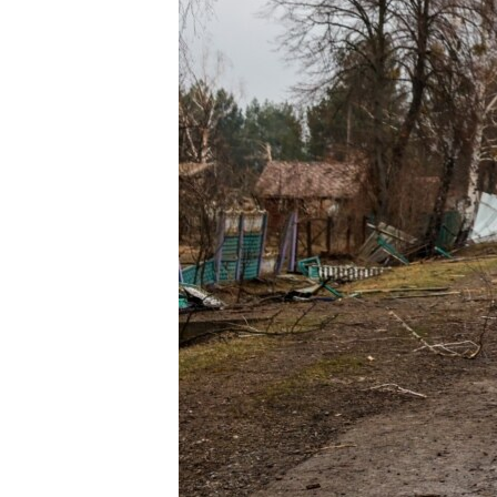
ПОБЕДИТЕЛЕЙ НЕ СУДЯТ?
КРЫМ.НЕПОКОРЕННЫЙ
ELIFBE
УКРАИНСКАЯ ПРОБЛЕМА КРЫМА