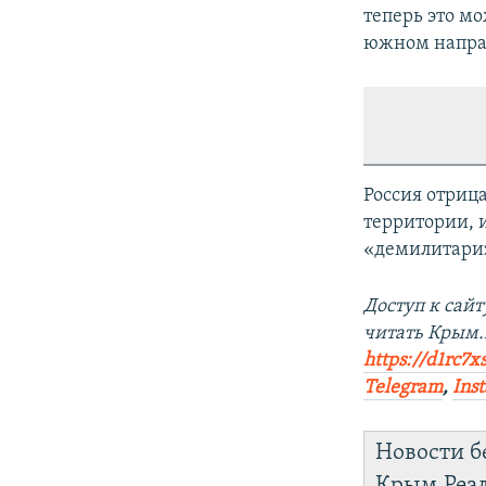
теперь это м
южном напра
Россия отриц
территории, 
«демилитари
Доступ к сай
читать Крым
https://d1rc7x
Telegram
,
Ins
Новости б
Крым.Реа