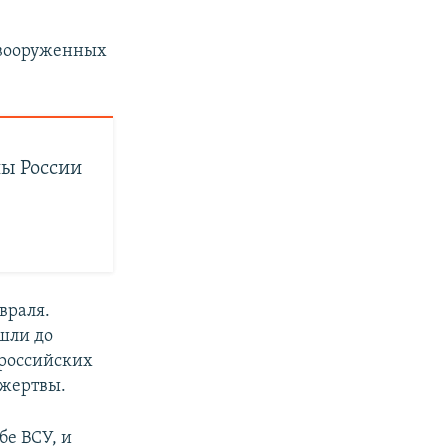
й вооруженных
ны России
враля.
шли до
 российских
жертвы.
бе ВСУ, и