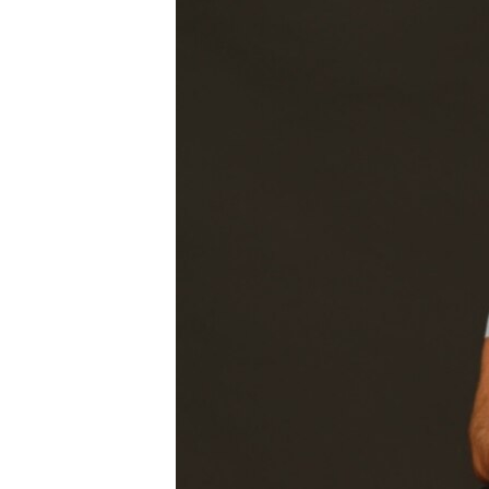
ПОБЕДИТЕЛЕЙ НЕ СУДЯТ?
КРЫМ.НЕПОКОРЕННЫЙ
ELIFBE
УКРАИНСКАЯ ПРОБЛЕМА КРЫМА