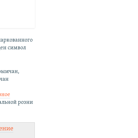
паркованного
щен символ
рымчан,
мчан
вное
альной розни
ение