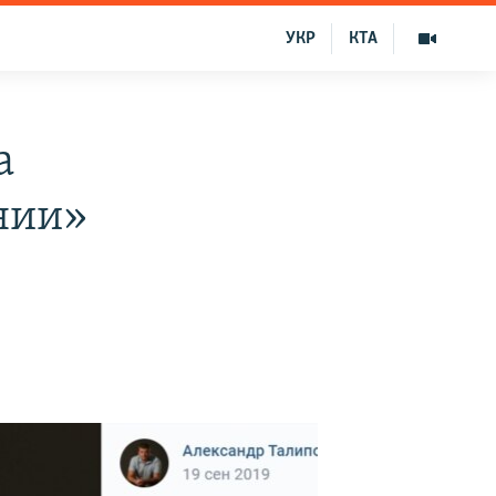
УКР
КТА
а
ении»