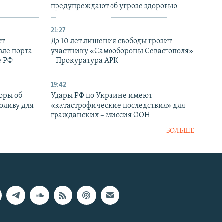
предупреждают об угрозе здоровью
21:27
ст
До 10 лет лишения свободы грозит
зле порта
участнику «Самообороны Севастополя»
е РФ
– Прокуратура АРК
19:42
оры об
Удары РФ по Украине имеют
оливу для
«катастрофические последствия» для
гражданских – миссия ООН
БОЛЬШЕ