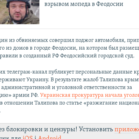
взрывом мопеда в Феодосии
один из обвиняемых совершил поджог автомобиля, при
ого из домов в городе Феодосии, на котором был разме
правили в созданный РФ Феодосийский городской суд.
оих телеграм-канал публикует персональные данные к
ерживают Украину. В результате жалоб Талипова кры
 административной и уголовной ответственности за
цию» армии РФ.
Украинская прокуратура начала уголо
в отношении Талипова по статье «разжигание национ
.
ез блокировки и цензуры! Установить
прилож
лии для
iOS
і
Android
.