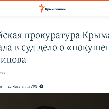
йская прокуратура Крым
ала в суд дело о «покуш
липова
:33
ся
Читать без VPN