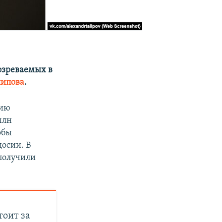
дозреваемых в
липова
.
нию
млн
обы
досии. В
 получили
тоит за