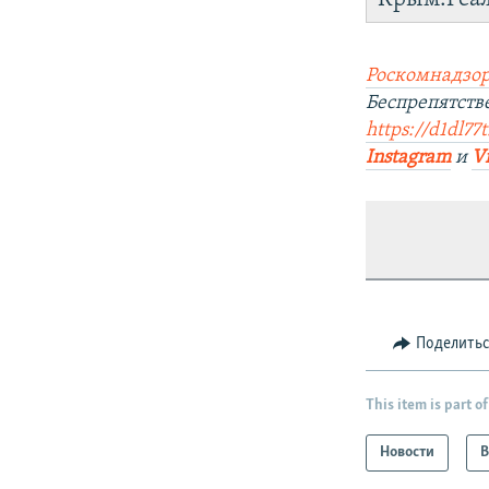
Роскомнадзор
Беспрепятств
https://d1dl77
Instagram
и
V
Поделить
This item is part of
Новости
В