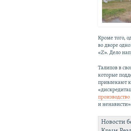
Кроме того, 
во дворе одн
«Z». Дело на
Талипов в св
которые подд
привлекают к
«дискредита
производство
и ненависти»
Новости б
Крым.Реа