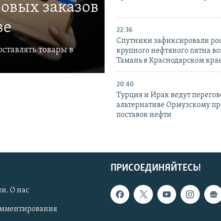
овых заказов
ве
22:36
Спутники зафиксировали ро
ставлять товары в
крупного нефтяного пятна во
Тамань в Краснодарском кра
20:40
Турция и Ирак ведут перегов
альтернативе Ормузскому пр
поставок нефти
ПРИСОЕДИНЯЙТЕСЬ!
и. О нас
омментирования