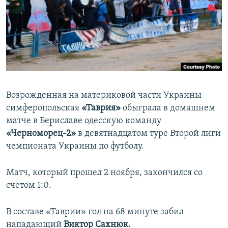
ПРИСОЕДИНЯЙТЕСЬ!
ПОБЕДИТЕЛЕЙ НЕ СУДЯТ?
КРЫМ.НЕПОКОРЕННЫЙ
ELIFBE
УКРАИНСКАЯ ПРОБЛЕМА КРЫМА
Все сайты RFE/RL
Возрожденная на материковой части Украины
симферопольская
«Таврия»
обыграла в домашнем
матче в Бериславе одесскую команду
«Черноморец-2»
в девятнадцатом туре Второй лиги
чемпионата Украины по футболу.
Матч, который прошел 2 ноября, закончился со
счетом 1:0.
В составе «Таврии» гол на 68 минуте забил
нападающий
Виктор Сахнюк.