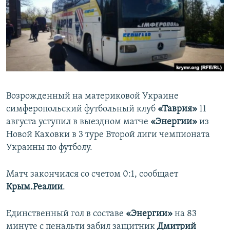
ПРИСОЕДИНЯЙТЕСЬ!
ПОБЕДИТЕЛЕЙ НЕ СУДЯТ?
КРЫМ.НЕПОКОРЕННЫЙ
ELIFBE
УКРАИНСКАЯ ПРОБЛЕМА КРЫМА
Все сайты RFE/RL
Возрожденный на материковой Украине
симферопольский футбольный клуб
«Таврия»
11
августа уступил в выездном матче
«Энергии»
из
Новой Каховки в 3 туре Второй лиги чемпионата
Украины по футболу.
Матч закончился со счетом 0:1, сообщает
Крым.Реалии
.
Единственный гол в составе
«
Энергии»
на 83
минуте с пенальти забил защитник
Дмитрий