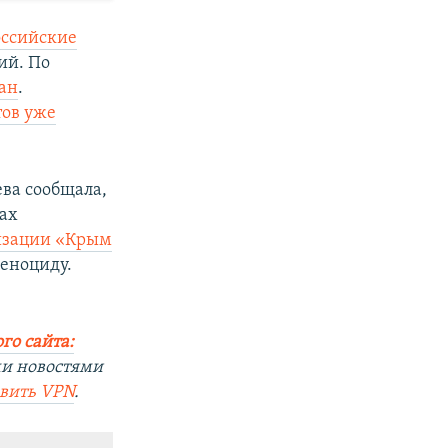
оссийские
ий. По
чан
.
тов уже
ва сообщала,
ах
изации «Крым
геноциду.
го сайта:
ми новостями
овить
VPN
.