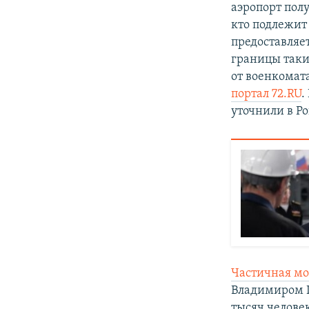
аэропорт полу
кто подлежит
предоставляе
границы таки
от военкомат
портал 72.RU
.
уточнили в Р
Частичная мо
Владимиром П
тысяч челове