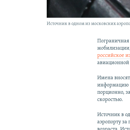
Источник в одном из московских аэроп
Пограничная 
мобилизации,
российское из
авиационной 
Имена вносят
информацию о
порционно, з
скоростью.
Источник в о
аэропорту за
возраста. Ист