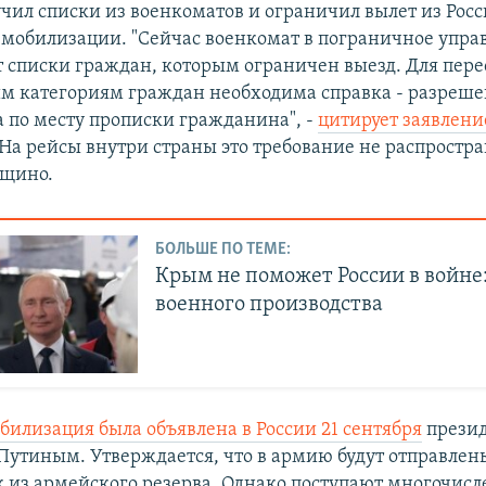
чил списки из военкоматов и ограничил вылет из Росс
 мобилизации. "Сейчас военкомат в пограничное упра
т списки граждан, которым ограничен выезд. Для пер
м категориям граждан необходима справка - разреше
а по месту прописки гражданина", -
цитирует заявлени
 На рейсы внутри страны это требование не распростра
ощино.
БОЛЬШЕ ПО ТЕМЕ:
Крым не поможет России в войне:
военного производства
билизация была объявлена в России 21 сентября
прези
утиным. Утверждается, что в армию будут отправлен
к из армейского резерва. Однако поступают многочис