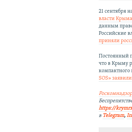
21 сентября 
власти Крым
данным прав
Российские в
приняли росс
Постоянный п
что в Крыму 
компактного 
SOS» заявили
Роскомнадзор
Беспрепятст
https://krymr
в
Telegram
,
In