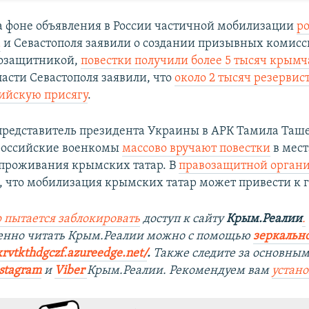
на фоне объявления в России частичной мобилизации
р
а
и Севастополя заявили о создании призывных комисс
озащитникой,
повестки получили более 5 тысяч крым
ласти Севастополя заявили, что
около 2 тысяч резервис
ийскую присягу
.
редставитель президента Украины в АРК Тамила Таше
российские военкомы
массово вручают повестки
в мест
проживания крымских татар. В
правозащитной орган
, что мобилизация крымских татар может привести к 
 пытается заблокировать
доступ к сайту
Крым.Реалии
.
венно читать Крым.Реалии можно с помощью
зеркально
xrvtkthdgczf.azureedge.net/
. ​
Также следите за основны
stagram
и
Viber
Крым.Реалии. Рекомендуем вам
устан