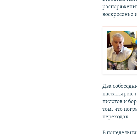
распоряжений 
воскресенье и
Два собеседни
пассажиров, н
пилотов и бо
том, что пог
переходах.
В понедельни