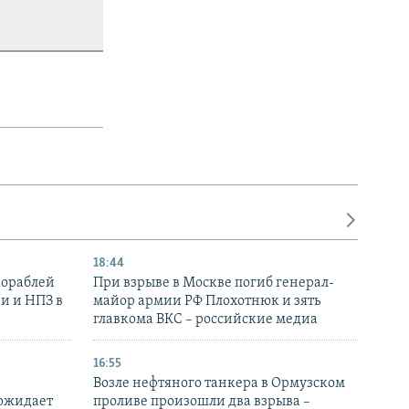
18:44
кораблей
При взрыве в Москве погиб генерал-
и и НПЗ в
майор армии РФ Плохотнюк и зять
главкома ВКС – российские медиа
16:55
Возле нефтяного танкера в Ормузском
 ожидает
проливе произошли два взрыва –