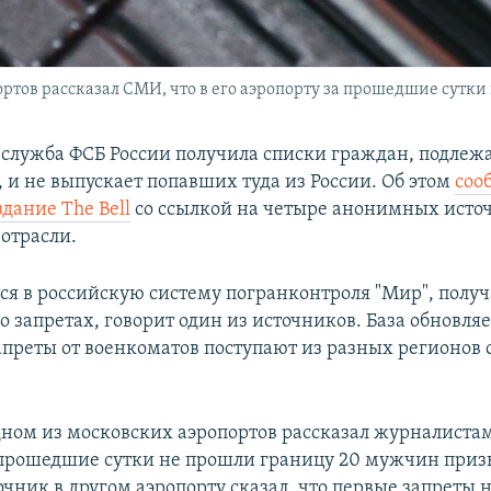
ортов рассказал СМИ, что в его аэропорту за прошедшие сутк
служба ФСБ России получила списки граждан, подле
 и не выпускает попавших туда из России. Об этом
соо
дание The Bell
со ссылкой на четыре анонимных исто
отрасли.
ся в российскую систему погранконтроля "Мир", пол
 запретах, говорит один из источников. База обновляе
апреты от военкоматов поступают из разных регионов 
дном из московских аэропортов рассказал журналистам,
 прошедшие сутки не прошли границу 20 мужчин приз
очник в другом аэропорту сказал, что первые запреты 