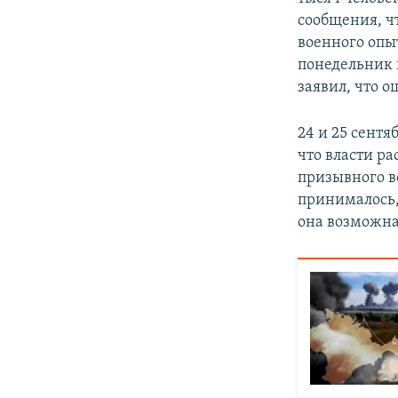
сообщения, ч
военного опы
понедельник 
заявил, что 
24 и 25 сентя
что власти р
призывного в
принималось,
она возможна