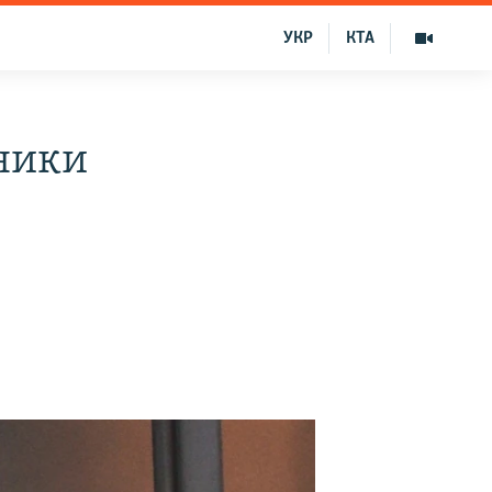
УКР
КТА
чники