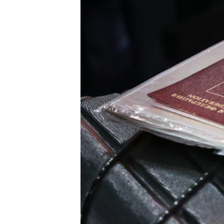
ПОБЕДИТЕЛЕЙ НЕ СУДЯТ?
КРЫМ.НЕПОКОРЕННЫЙ
ELIFBE
УКРАИНСКАЯ ПРОБЛЕМА КРЫМА