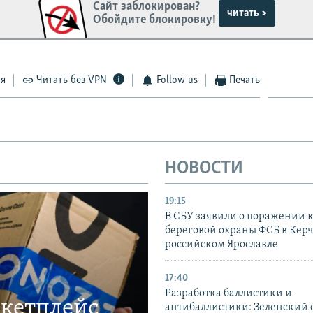
Сайт заблокирован?
читать >
Обойдите блокировку!
ся
Читать без VPN
Follow us
Печать
НОВОСТИ
19:15
В СБУ заявили о поражении 
береговой охраны ФСБ в Керч
российском Ярославле
17:40
Разработка баллистики и
ркетплейс
антибаллистики: Зеленский