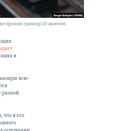
и не прошли границу 20 мужчин
жащих
бщает
чника в
учающую всю
тся
с разной
 что в его
ывного
на основании