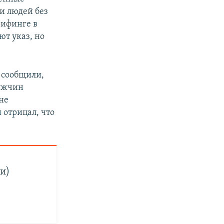
и людей без
рифинге в
ют указ, но
сообщили,
мужчин
не
 отрицал, что
и)