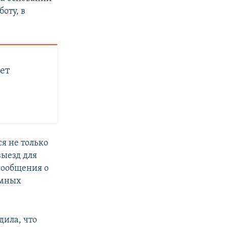
оту, в
яет
ся не только
выезд для
сообщения о
емных
дила, что