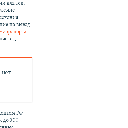
ии для тех,
вление
есечения
ние на выезд
е аэропорта
няется,
 нет
дентом РФ
ы до 300
ленные