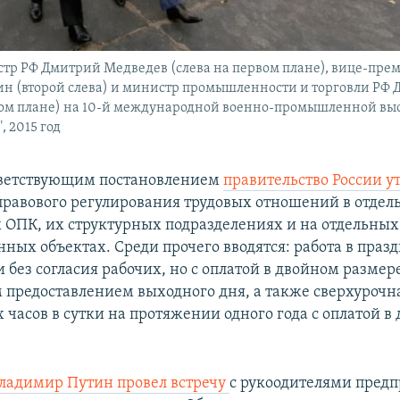
р РФ Дмитрий Медведев (слева на первом плане), вице-пре
н (второй слева) и министр промышленности и торговли РФ 
ром плане) на 10-й международной военно-промышленной выс
, 2015 год
ответствующим постановлением
правительство России у
правового регулирования трудовых отношений в отдел
 ОПК, их структурных подразделениях и на отдельных
нных объектах. Среди прочего вводятся: работа в праз
без согласия рабочих, но с оплатой в двойном размер
 предоставлением выходного дня, а также сверхурочна
 часов в сутки на протяжении одного года с оплатой в
ладимир Путин провел встречу
с рукоодителями пред