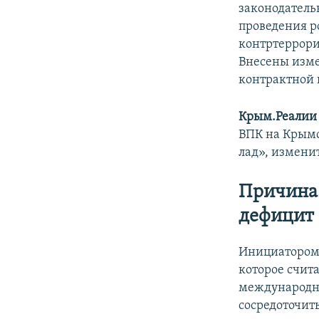
законодатель
проведения 
контртеррори
Внесены изме
контрактной 
Крым.Реалии
ВПК на Крымс
лад», измени
Причина 
дефицит 
Инициатором
которое счит
международн
сосредоточит