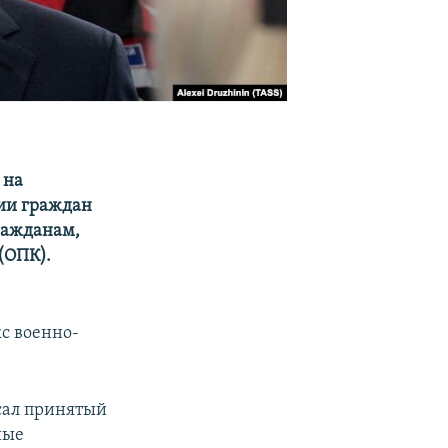
 на
ии граждан
ражданам,
(ОПК).
с военно-
ал принятый
ные