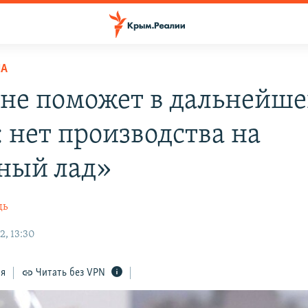
НА
не поможет в дальнейш
: нет производства на
ный лад»
дь
2, 13:30
ся
Читать без VPN