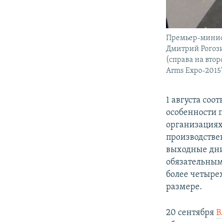
Премьер-минист
Дмитрий Рогози
(справа на вто
Arms Expo-2015"
1 августа со
особенности 
организациях
производстве
выходные дни 
обязательным
более четырех
размере.
20 сентября
В