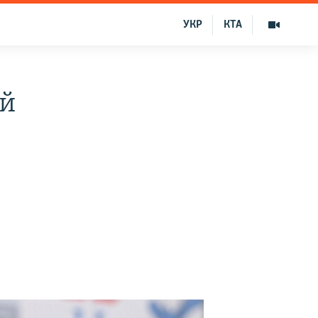
УКР
КТА
ей