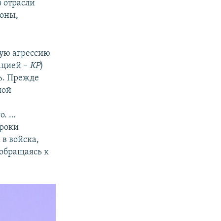
 отрасли
роны,
ную агрессию
ацией –
КР
)
ь. Прежде
шой
о. …
сроки
 в войска,
 обращаясь к