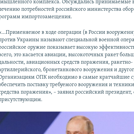
омышленного комплекса. Обсуждались принимаемые в
печению потребностей российского министерства обо
программ импортозамещения.
«…Применяемое в ходе операции (в России вооружен
против Украины называют специальной военной опер
российское оружие показывает высокую эффективност
всего, это касается авиации, высокоточных ракет боль
дальности, авиационных средств поражения, ракетно-
артиллерийского, бронетанкового вооружения и другог
Организациям ОПК необходимо в самые кратчайшие 
обеспечить поставку требуемого вооружения и техники
средства поражения», – заявил российский президент,
присутствующим.