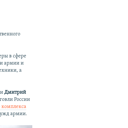
твенного
еры в сфере
ти армии и
ехники, а
ти
Дмитрий
говли России
 комплекса
нужд армии.