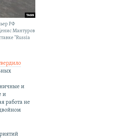
мьер РФ
Денис Мантуров
тавке "Russia
твердило
ьных
дничные и
е и
я работа не
 двойном
приятий