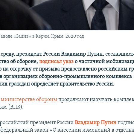
аводе «Залив» в Керчи, Крым, 2020 год
в среду, президент России Владимир Путин, сославшись
ство об обороне,
подписал указ
о частичной мобилизац
о на отсрочку от призыва предоставлено российским г
в организациях оборонно-промышленного комплекса 
ких граждан определяет правительство России.
м
министерстве обороны
продолжают называть комплек
м (ВПК).
 российский президент России
Владимир Путин
подпис
федеральный закон «О внесении изменений в отдель