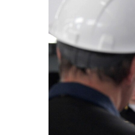
ПОБЕДИТЕЛЕЙ НЕ СУДЯТ?
КРЫМ.НЕПОКОРЕННЫЙ
ELIFBE
УКРАИНСКАЯ ПРОБЛЕМА КРЫМА