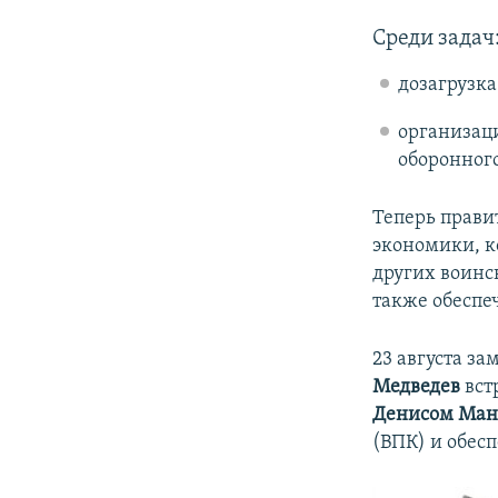
Среди задач
дозагрузк
организаци
оборонного
Теперь прави
экономики, к
других воинс
также обеспе
23 августа за
Медведев
вст
Денисом Ман
(ВПК) и обес