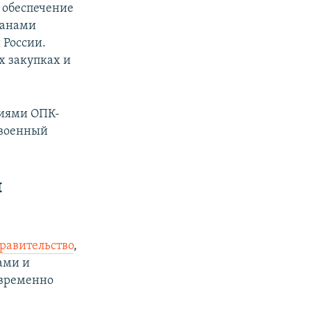
 обеспечение
ганами
 России.
х закупках и
тиями ОПК-
 военный
и
равительство
,
ами и
 временно