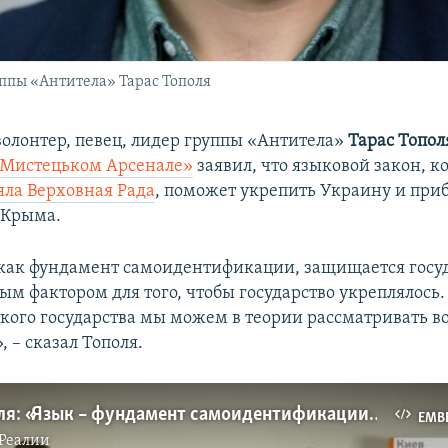
уппы «Антитела» Тарас Тополя
олонтер, певец, лидер группы «Антитела»
Тарас Топол
«Мистецьком Арсенале»
заявил, что языковой закон, к
ла Верховная Рада
, поможет укрепить Украину и при
 Крыма.
 как фундамент самоидентификации, защищается госуд
ым фактором для того, чтобы государство укреплялось.
кого государства мы можем в теории рассматривать 
 – сказал Тополя.
Тарас Тополя: «Язык – фундамент самоидентификации народа» (видео)
EMB
Реалии