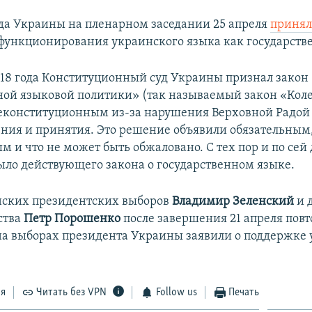
да Украины на пленарном заседании 25 апреля
принял
функционирования украинского языка как государств
018 года Конституционный суд Украины признал закон
ной языковой политики» (так называемый закон «Кол
еконституционным из-за нарушения Верховной Радой
ения и принятия. Это решение объявили обязательным
 и что не может быть обжаловано. С тех пор и по сей 
ыло действующего закона о государственном языке.
нских президентских выборов
Владимир Зеленский
и 
ства
Петр Порошенко
после завершения 21 апреля повт
на выборах президента Украины заявили о поддержке
ся
Читать без VPN
Follow us
Печать