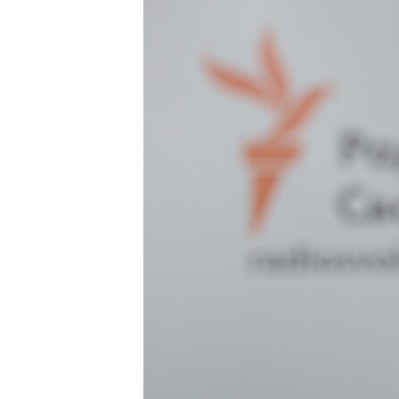
ПОБЕДИТЕЛЕЙ НЕ СУДЯТ?
КРЫМ.НЕПОКОРЕННЫЙ
ELIFBE
УКРАИНСКАЯ ПРОБЛЕМА КРЫМА