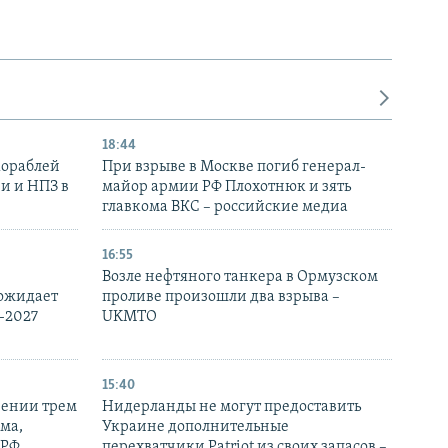
18:44
кораблей
При взрыве в Москве погиб генерал-
и и НПЗ в
майор армии РФ Плохотнюк и зять
главкома ВКС – российские медиа
16:55
Возле нефтяного танкера в Ормузском
 ожидает
проливе произошли два взрыва –
-2027
UKMTO
15:40
рении трем
Нидерланды не могут предоставить
ма,
Украине дополнительные
 РФ
перехватчики Patriot из своих запасов –