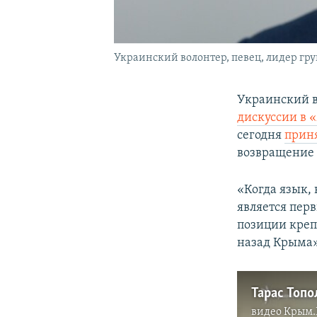
Украинский волонтер, певец, лидер гр
Украинский в
дискуссии в 
сегодня
приня
возвращение
«Когда язык,
является перв
позиции креп
назад Крыма»,
видео
Крым.