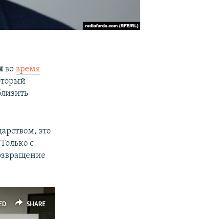
я
во
время
оторый
близить
арством, это
 Только с
возвращение
ED
SHARE