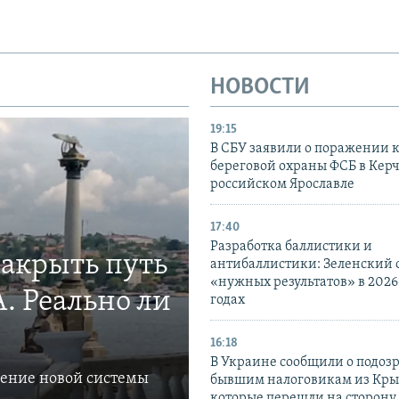
НОВОСТИ
19:15
В СБУ заявили о поражении 
береговой охраны ФСБ в Керч
российском Ярославле
17:40
Разработка баллистики и
закрыть путь
антибаллистики: Зеленский
«нужных результатов» в 2026
. Реально ли
годах
16:18
В Украине сообщили о подоз
ление новой системы
бывшим налоговикам из Кры
которые перешли на сторону