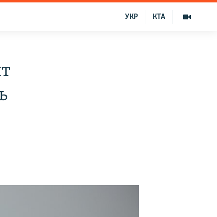
УКР
КТА
ит
ь