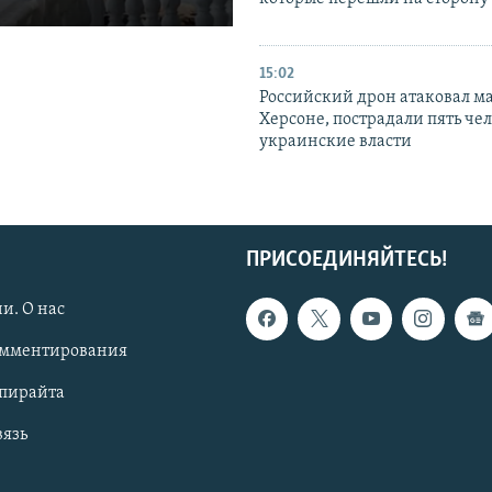
15:02
Российский дрон атаковал м
Херсоне, пострадали пять чел
украинские власти
ПРИСОЕДИНЯЙТЕСЬ!
и. О нас
омментирования
опирайта
вязь