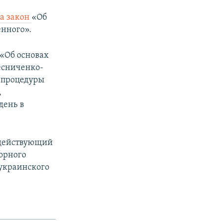
а закон
«Об
енного».
px
width
 «Об основах
есниченко-
 процедуры
,
день в
действующий
орного
 украинского