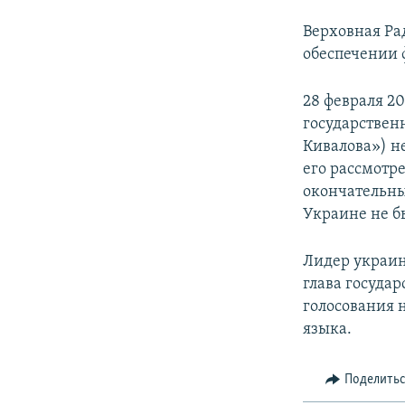
Верховная Ра
обеспечении 
28 февраля 2
государствен
Кивалова») н
его рассмотр
окончательным
Украине не б
Лидер украи
глава государ
голосования 
языка.
Поделить