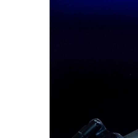
ПОБЕДИТЕЛЕЙ НЕ СУДЯТ?
КРЫМ.НЕПОКОРЕННЫЙ
ELIFBE
УКРАИНСКАЯ ПРОБЛЕМА КРЫМА