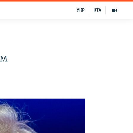
УКР
КТА
ам