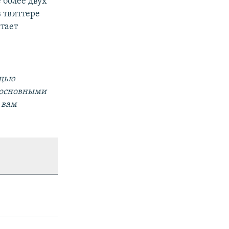
 более двух
в твиттере
тает
ощью
 основными
 вам