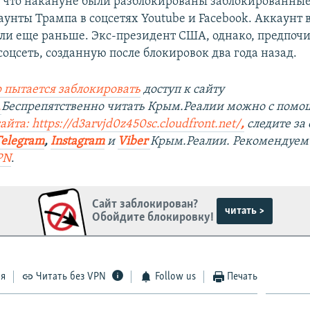
, что накануне были разблокированы заблокированные
аунты Трампа в соцсетях Youtube и Facebook. Аккаунт 
ли еще раньше. Экс-президент США, однако, предпочи
оцсеть, созданную после блокировок два года назад.
 пытается заблокировать
доступ к сайту
.
Беспрепятственно читать Крым.Реалии можно с пом
айта: https://d3arvjd0z450sc.cloudfront.net/
,
следите за
Telegram
,
Instagram
и
Viber
Крым.Реалии. Рекомендуем
PN
.
Сайт заблокирован?
читать >
Обойдите блокировку!
ся
Читать без VPN
Follow us
Печать