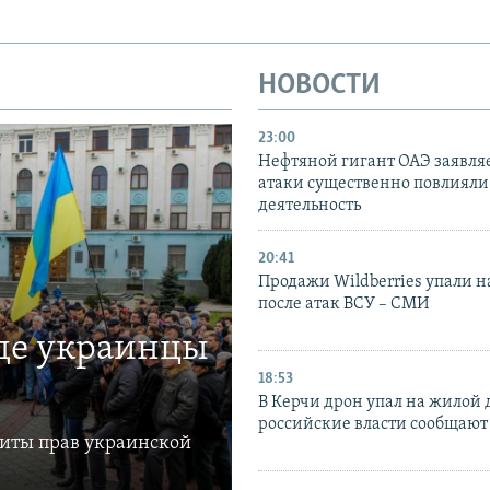
НОВОСТИ
23:00
Нефтяной гигант ОАЭ заявляе
атаки существенно повлияли 
деятельность
20:41
Продажи Wildberries упали н
после атак ВСУ – СМИ
где украинцы
18:53
В Керчи дрон упал на жилой 
российские власти сообщают
щиты прав украинской