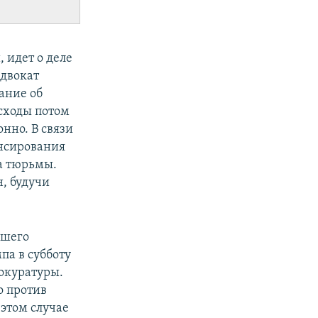
 идет о деле
адвокат
ание об
сходы потом
нно. В связи
ансирования
а тюрьмы.
н, будучи
вшего
па в субботу
рокуратуры.
о против
этом случае