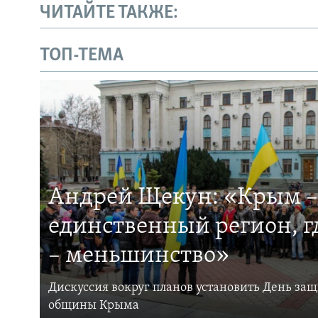
ЧИТАЙТЕ ТАКЖЕ:
ТОП-ТЕМА
Андрей Щекун: «Крым –
единственный регион, 
– меньшинство»
Дискуссия вокруг планов установить День за
общины Крыма