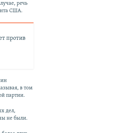
случае, речь
ента США.
ет против
вин
азывая, в том
ой партии.
х дел,
ны не были.