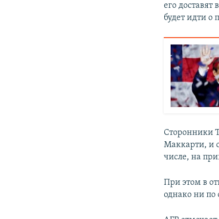
его доставят в
будет идти о
Сторонники Т
Маккарти, и 
числе, на пр
При этом в о
однако ни по