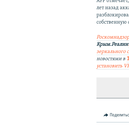
AFP отмечает
лет назад акк
разблокирова
собственную с
Роскомнадзор
Крым.Реалии
зеркального с
новостями в
установить V
Поделить