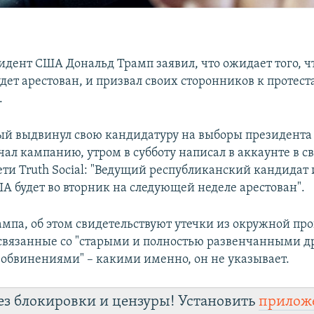
дент США Дональд Трамп заявил, что ожидает того, чт
удет арестован, и призвал своих сторонников к протест
.
ый выдвинул свою кандидатуру на выборы президента
чал кампанию, утром в субботу написал в аккаунте в с
ети Truth Social: "Ведущий республиканский кандидат
А будет во вторник на следующей неделе арестован".
ампа, об этом свидетельствуют утечки из окружной пр
связанные со "старыми и полностью развенчанными 
обвинениями" – какими именно, он не указывает.
ез блокировки и цензуры! Установить
прилож