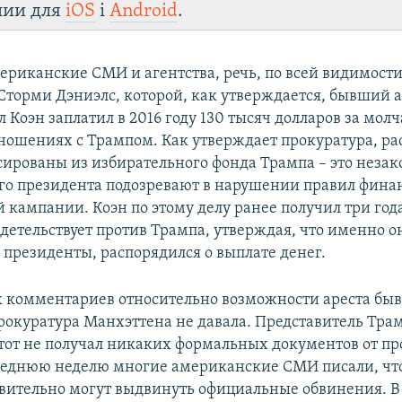
лии для
iOS
і
Android
.
ериканские СМИ и агентства, речь, по всей видимости,
Сторми Дэниэлс, которой, как утверждается, бывший 
Коэн заплатил в 2016 году 130 тысяч долларов за молч
ошениях с Трампом. Как утверждает прокуратура, ра
ированы из избирательного фонда Трампа – это незако
го президента подозревают в нарушении правил фин
 кампании. Коэн по этому делу ранее получил три год
детельствует против Трампа, утверждая, что именно о
 президенты, распорядился о выплате денег.
комментариев относительно возможности ареста бы
рокуратура Манхэттена не давала. Представитель Трам
 тот не получал никаких формальных документов от п
леднюю неделю многие американские СМИ писали, чт
вительно могут выдвинуть официальные обвинения. В 