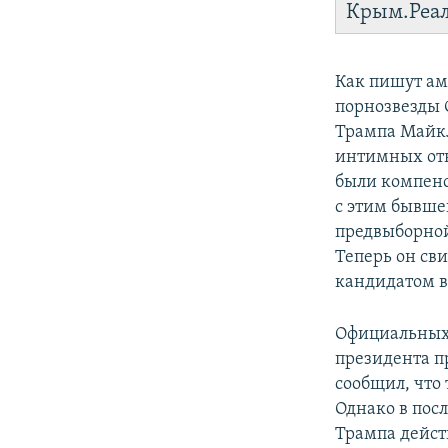
Крым.Реа
Как пишут ам
порнозвезды 
Трампа Майкл 
интимных отн
были компенс
с этим бывше
предвыборной
Теперь он сви
кандидатом в
Официальных 
президента п
сообщил, что
Однако в пос
Трампа дейст