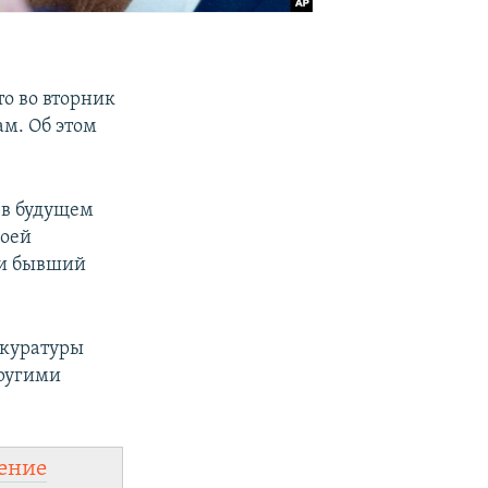
о во вторник
ам. Об этом
 в будущем
воей
 и бывший
окуратуры
другими
ение