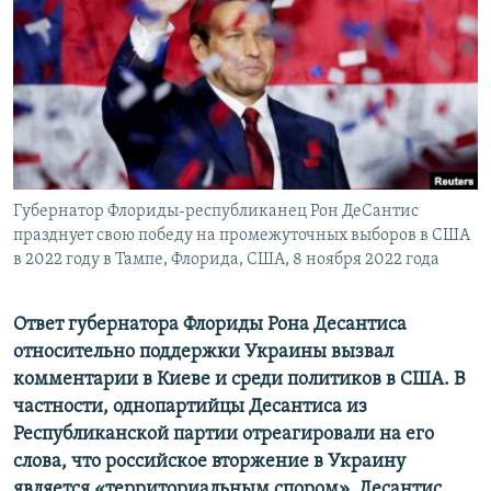
ПРИСОЕДИНЯЙТЕСЬ!
ПОБЕДИТЕЛЕЙ НЕ СУДЯТ?
КРЫМ.НЕПОКОРЕННЫЙ
ELIFBE
УКРАИНСКАЯ ПРОБЛЕМА КРЫМА
Все сайты RFE/RL
Губернатор Флориды-республиканец Рон ДеСантис
празднует свою победу на промежуточных выборов в США
в 2022 году в Тампе, Флорида, США, 8 ноября 2022 года
Ответ губернатора Флориды Рона Десантиса
относительно поддержки Украины вызвал
комментарии в Киеве и среди политиков в США. В
частности, однопартийцы Десантиса из
Республиканской партии отреагировали на его
слова, что российское вторжение в Украину
является «территориальным спором». Десантис