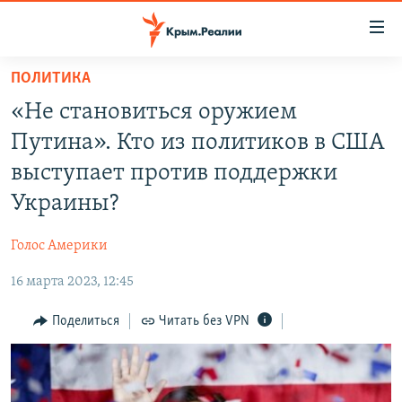
Доступность
ссылки
Вернуться
ПОЛИТИКА
к
НОВОСТИ
«Не становиться оружием
основному
СПЕЦПРОЕКТЫ
содержанию
Путина». Кто из политиков в США
ВОДА
Вернутся
ГРУЗ 200
выступает против поддержки
к
ИСТОРИЯ
КАРТА ВОЕННЫХ ОБЪЕКТОВ КРЫМА
Украины?
главной
ЕЩЕ
11 ЛЕТ ОККУПАЦИИ КРЫМА. 11 ИСТОРИЙ СОПРОТИВЛЕНИЯ
навигации
Голос Америки
Вернутся
РАДІО СВОБОДА
ИНТЕРАКТИВ
к
16 марта 2023, 12:45
КАК ОБОЙТИ БЛОКИРОВКУ
ИНФОГРАФИКА
поиску
Поделиться
Читать без VPN
ТЕЛЕПРОЕКТ КРЫМ.РЕАЛИИ
Українською
СОВЕТЫ ПРАВОЗАЩИТНИКОВ
Qırımtatar
ПРОПАВШИЕ БЕЗ ВЕСТИ