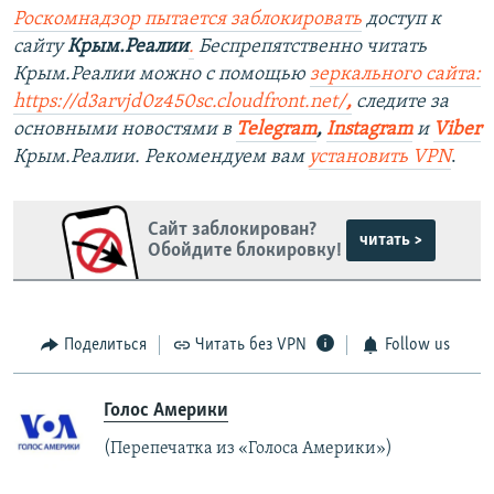
Роскомнадзор пытается заблокировать
доступ к
сайту
Крым.Реалии
.
Беспрепятственно читать
Крым.Реалии можно с помощью
зеркального сайта:
https://d3arvjd0z450sc.cloudfront.net/
,
следите за
основными новостями в
Telegram
,
Instagram
и
Viber
Крым.Реалии. Рекомендуем вам
установить VPN
.
Сайт заблокирован?
читать >
Обойдите блокировку!
Поделиться
Читать без VPN
Follow us
Голос Америки
(Перепечатка из «Голоса Америки»)