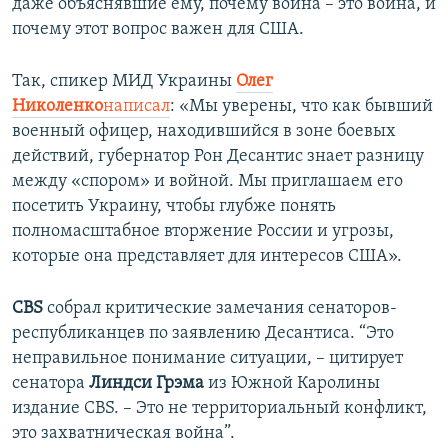
даже объяснявшие ему, почему война – это война, и
почему этот вопрос важен для США.
Так, спикер МИД Украины
Олег
Николенко
написал
: «Мы уверены, что как бывший
военный офицер, находившийся в зоне боевых
действий, губернатор Рон Десантис знает разницу
между «спором» и войной. Мы приглашаем его
посетить Украину, чтобы глубже понять
полномасштабное вторжение России и угрозы,
которые она представляет для интересов США».
CBS
собрал критические замечания сенаторов-
республиканцев по заявлению Десантиса. “Это
неправильное понимание ситуации, – цитирует
сенатора
Линдси Грэма
из Южной Каролины
издание CBS. – Это не территориальный конфликт,
это захватническая война”.