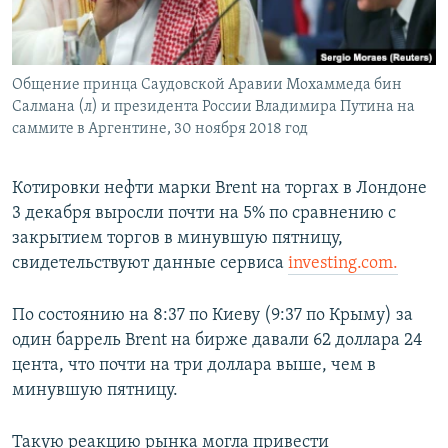
ПРИСОЕДИНЯЙТЕСЬ!
ПОБЕДИТЕЛЕЙ НЕ СУДЯТ?
КРЫМ.НЕПОКОРЕННЫЙ
Общение принца Саудовской Аравии Мохаммеда бин
ELIFBE
Салмана (л) и президента России Владимира Путина на
УКРАИНСКАЯ ПРОБЛЕМА КРЫМА
саммите в Аргентине, 30 ноября 2018 год
Все сайты RFE/RL
Котировки нефти марки Brent на торгах в Лондоне
3 декабря выросли почти на 5% по сравнению с
закрытием торгов в минувшую пятницу,
свидетельствуют данные сервиса
investing.com.
По состоянию на 8:37 по Киеву (9:37 по Крыму) за
один баррель Brent на бирже давали 62 доллара 24
цента, что почти на три доллара выше, чем в
минувшую пятницу.
Такую реакцию рынка могла привести