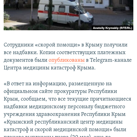
ПРИСОЕДИНЯЙТЕСЬ!
ПОБЕДИТЕЛЕЙ НЕ СУДЯТ?
КРЫМ.НЕПОКОРЕННЫЙ
ELIFBE
УКРАИНСКАЯ ПРОБЛЕМА КРЫМА
Сотрудники «скорой помощи» в Крыму получили
Все сайты RFE/RL
все надбавки. Копии соответствущих платежных
документов были
опубликованы
в Telegram-канале
Центра медицины катастроф Крыма.
«В ответ на информацию, размещенную на
официальном сайте прокуратуры Республики
Крым, сообщаем, что все текущие причитающиеся
надбавки медицинскому персоналу бюджетного
учреждения здравоохранения Республики Крым
«Крымский республиканский центр медицины
катастроф и скорой медицинской помощи» были