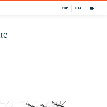
УКР
КТА
ые