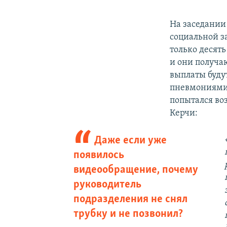
На заседании 
социальной 
только десят
и они получа
выплаты буду
пневмониями
попытался во
Керчи:
Даже если уже
появилось
видеообращение, почему
руководитель
подразделения не снял
трубку и не позвонил?