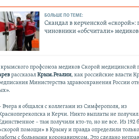
БОЛЬШЕ ПО ТЕМЕ:
Скандал в керченской «скорой»:
чиновники «обсчитали» медиков
ь крымского профсоюза медиков Скорой медицинской
арев
рассказал
Крым.Реалии
, как российские власти 
едписания Министерства здравоохранения России от
ых».
– Вчера я общался с коллегами из Симферополя, из
Красноперекопска и Керчи. Никто выплаты не получил
Единственное – там получили кто-то, но не все. Из 192 
«скорой помощи» в Крыму и правда определили только
работы с больными коронавирусом. Это сделано непра