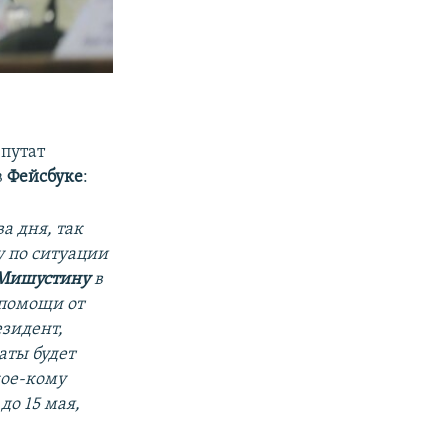
епутат
в
Фейсбуке
:
а дня, так
 по ситуации
Мишустину
в
 помощи от
езидент,
аты будет
кое-кому
до 15 мая,