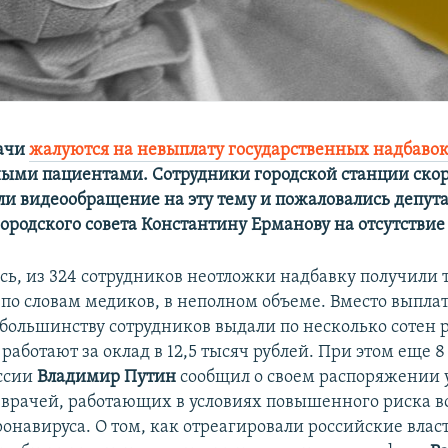
ачи
жалуются на невыплату государственных надбаво
ыми пациентами. Сотрудники городской станции ско
ли видеообращение на эту тему и пожаловались депут
ородского совета Константину Ерманову на отсутствие
сь, из 324 сотрудников неотложки надбавку получили т
, по словам медиков, в неполном объеме. Вместо выплат 
 большинству сотрудников выдали по несколько сотен р
аботают за оклад в 12,5 тысяч рублей. При этом еще 8
ссии
Владимир Путин
сообщил о своем распоряжении 
 врачей, работающих в условиях повышенного риска в
онавируса. О том, как отреагировали российские влас