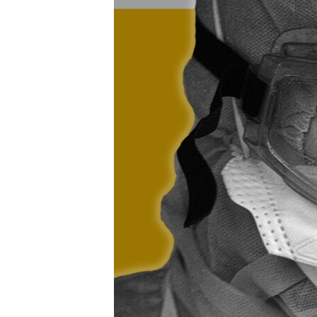
ПОБЕДИТЕЛЕЙ НЕ СУДЯТ?
КРЫМ.НЕПОКОРЕННЫЙ
ELIFBE
УКРАИНСКАЯ ПРОБЛЕМА КРЫМА