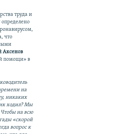
рства труда и
у определено
оронавирусом,
, что
чными
й Аксенов
ой помощи» в
уководитель
 времени на
чу, никаких
ник ходил? Мы
 Чтобы на всю
гады «скорой
гда вопрос к