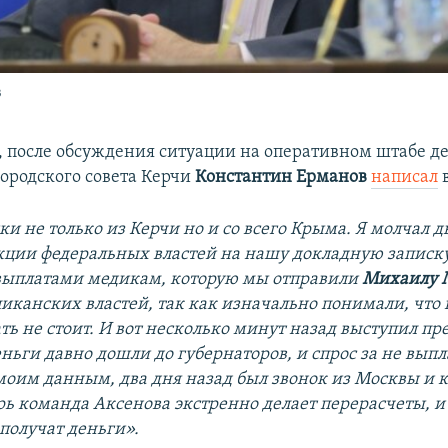
в
, после обсуждения ситуации на оперативном штабе д
городского совета Керчи
Константин Ерманов
написал
и не только из Керчи но и со всего Крыма. Я молчал дв
кции федеральных властей на нашу докладную записку
выплатами медикам, которую мы отправили
Михаилу 
ликанских властей, так как изначально понимали, что
ь не стоит. И вот несколько минут назад выступил пр
еньги давно дошли до губернаторов, и спрос за не выпл
моим данным, два дня назад был звонок из Москвы и 
рь команда Аксенова экстренно делает перерасчеты, и 
 получат деньги».