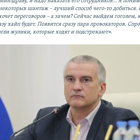
Минздраву, и надо наказать его сотрудников… Я поним
некоторых шантаж – лучший способ чего-то добиться. 
хочет переговоров – а зачем? Сейчас выйдем гоголем, 
зу хайп будет. Появится сразу пара провокаторов. Спро
гли жулики, которые ходят и подстрекают».