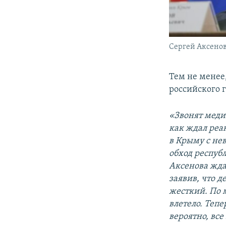
Сергей Аксено
Тем не менее
российского 
«Звонят медик
как ждал реа
в Крыму с не
обход респуб
Аксенова ждат
заявив, что д
жесткий. По 
влетело. Тепе
вероятно, все