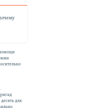
 почему
 помощи
Крыма
носительно
.
бригад
 десять для
вильно,