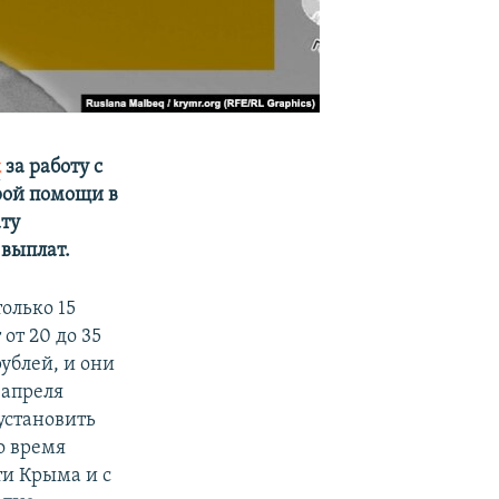
к
за работу с
рой помощи в
ату
 выплат.
олько 15
от 20 до 35
ублей, и они
 апреля
установить
о время
ти Крыма и с