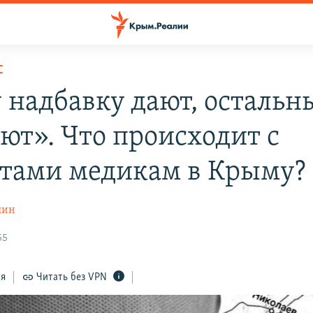
С
 надбавку дают, остальн
ют». Что происходит с
тами медикам в Крыму?
шин
55
ся
Читать без VPN