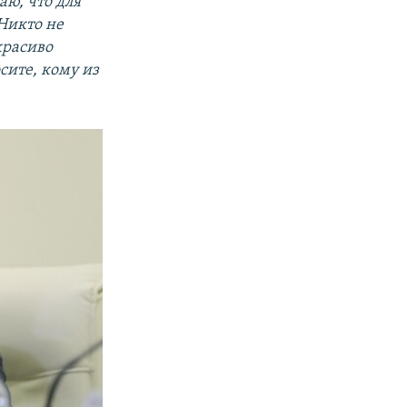
аю, что для
Никто не
красиво
сите, кому из