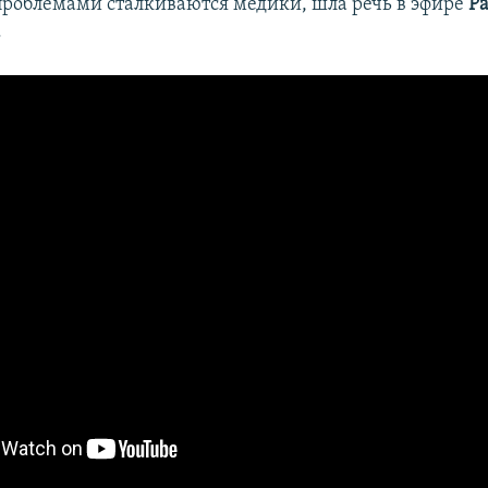
роблемами сталкиваются медики, шла речь в эфире
Р
.