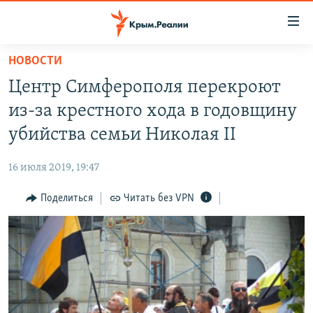
Доступность
ссылки
Вернуться
НОВОСТИ
к
НОВОСТИ
Центр Симферополя перекроют
основному
СПЕЦПРОЕКТЫ
содержанию
из-за крестного хода в годовщину
ВОДА
Вернутся
ГРУЗ 200
убийства семьи Николая II
к
ИСТОРИЯ
КАРТА ВОЕННЫХ ОБЪЕКТОВ КРЫМА
главной
16 июля 2019, 19:47
ЕЩЕ
11 ЛЕТ ОККУПАЦИИ КРЫМА. 11 ИСТОРИЙ СОПРОТИВЛЕНИЯ
навигации
Вернутся
Поделиться
Читать без VPN
РАДІО СВОБОДА
ИНТЕРАКТИВ
к
КАК ОБОЙТИ БЛОКИРОВКУ
ИНФОГРАФИКА
поиску
ТЕЛЕПРОЕКТ КРЫМ.РЕАЛИИ
Українською
СОВЕТЫ ПРАВОЗАЩИТНИКОВ
Qırımtatar
ПРОПАВШИЕ БЕЗ ВЕСТИ