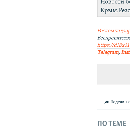
Новости б
Крым.Реа
Роскомнадзор
Беспрепятств
https://d18x31
Telegram
,
Ins
Поделить
ПО ТЕМЕ