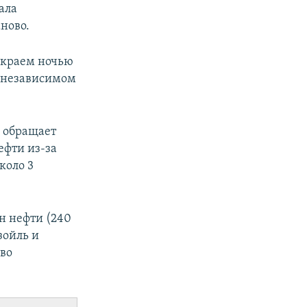
ала
ново.
 краем ночью
в независимом
s обращает
ефти из-за
коло 3
н нефти (240
зойль и
иво