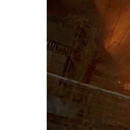
ПОБЕДИТЕЛЕЙ НЕ СУДЯТ?
КРЫМ.НЕПОКОРЕННЫЙ
ELIFBE
УКРАИНСКАЯ ПРОБЛЕМА КРЫМА