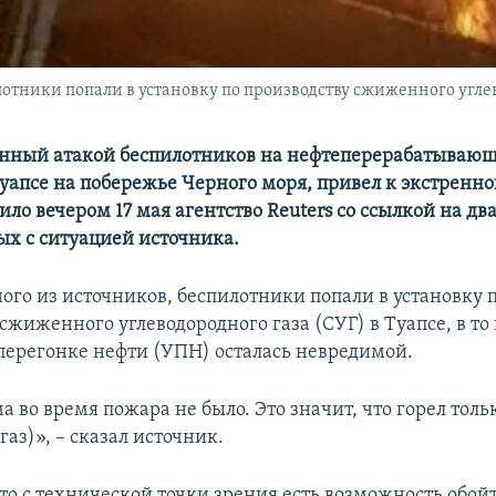
лотники попали в установку по производству сжиженного угле
нный атакой беспилотников на нефтеперерабатывающ
уапсе на побережье Черного моря, привел к экстренно
ило вечером 17 мая агентство Reuters со ссылкой на дв
х с ситуацией источника.
ого из источников, беспилотники попали в установку 
сжиженного углеводородного газа (СУГ) в Туапсе, в то
 перегонке нефти (УПН) осталась невредимой.
 во время пожара не было. Это значит, что горел тольк
аз)», – сказал источник.
то с технической точки зрения есть возможность обой