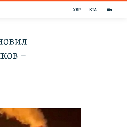
УКР
КТА
новил
ков –