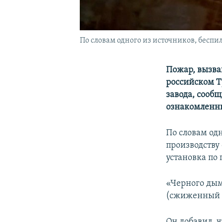
По словам одного из источников, беспи
Пожар, вызва
российском Т
завода, сообщ
ознакомленны
По словам одн
производству 
установка по
«Черного дыма
(сжиженный г
Он добавил, ч