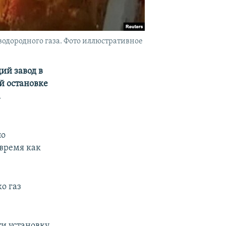
водородного газа. Фото иллюстративное
ий завод в
й остановке
а
по
 время как
о газ
ти установку