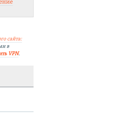
ение
го сайта:
ми в
ить
VPN
.