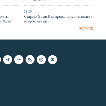
Черном море
18:10
акеты
Старший сын Кадырова получил звание
ки M270
«героя Чечни»
БОЛЬШЕ