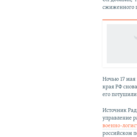
сжиженного га
Ночью 17 мая
края РФ снов
его потушили
Источник Рад
управление 
военно-логис
российском п