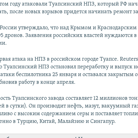
 этом году атаковали Туапсинский НПЗ, который РФ нач
ать, после новых взрывов придется начинать ремонт за
оссии утверждало, что над Крымом и Краснодарским
 95 дронов. Заявления российских властей нуждаются 
ии.
рвая атака на НПЗ в российском городе Туапсе. Reuter
о Туапсинский НПЗ остановил переработку и выпуск н
 атаки беспилотника 25 января и оставался закрытым о
бновив работу в конце апреля.
ость Туапсинского завода составляет 12 миллионов тон
й в сутки). Он производит нефть, мазут, вакуумный га
пливо с высоким содержанием серы и поставляет топл
нно в Турцию, Китай, Малайзию и Сингапур.