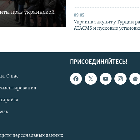
щиты прав украинской
09:05
Украина закупит у Турции р
ATACMS и пусковые установ
ПРИСОЕДИНЯЙТЕСЬ!
и. О нас
омментирования
опирайта
вязь
ащиты персональных данных