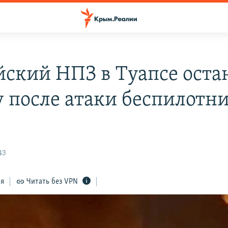
йский НПЗ в Туапсе оста
у после атаки беспилотни
43
ся
Читать без VPN