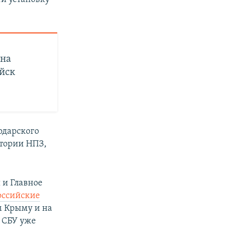
 на
ийск
одарского
итории НПЗ,
 и Главное
оссийские
м Крыму и на
 СБУ уже