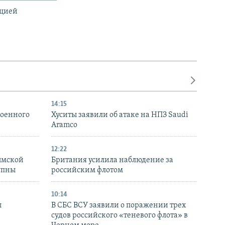
ацией
14:15
военного
Хуситы заявили об атаке на НПЗ Saudi
Aramco
12:22
ымской
Британия усилила наблюдение за
упны
российским флотом
10:14
ы
В СБС ВСУ заявили о поражении трех
судов российского «теневого флота» в