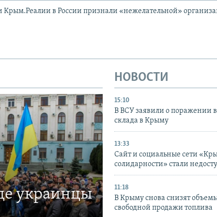
и Крым.Реалии в России признали «нежелательной» организ
НОВОСТИ
15:10
В ВСУ заявили о поражении 
склада в Крыму
13:33
Сайт и социальные сети «Кр
солидарности» стали недост
11:18
где украинцы
В Крыму снова снизят объем
свободной продажи топлива