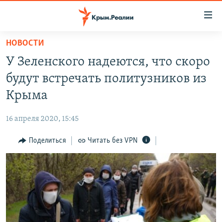
Доступность
ссылки
Вернуться
НОВОСТИ
к
НОВОСТИ
У Зеленского надеются, что скоро
основному
СПЕЦПРОЕКТЫ
содержанию
будут встречать политузников из
ВОДА
Вернутся
ГРУЗ 200
Крыма
к
ИСТОРИЯ
КАРТА ВОЕННЫХ ОБЪЕКТОВ КРЫМА
главной
16 апреля 2020, 15:45
ЕЩЕ
11 ЛЕТ ОККУПАЦИИ КРЫМА. 11 ИСТОРИЙ СОПРОТИВЛЕНИЯ
навигации
Вернутся
Поделиться
Читать без VPN
РАДІО СВОБОДА
ИНТЕРАКТИВ
к
КАК ОБОЙТИ БЛОКИРОВКУ
ИНФОГРАФИКА
поиску
ТЕЛЕПРОЕКТ КРЫМ.РЕАЛИИ
Українською
СОВЕТЫ ПРАВОЗАЩИТНИКОВ
Qırımtatar
ПРОПАВШИЕ БЕЗ ВЕСТИ