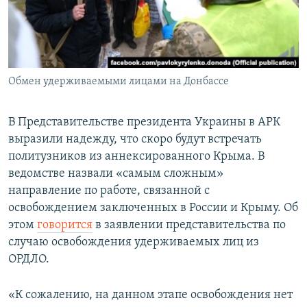
ПРИСОЕДИНЯЙТЕСЬ!
ПОБЕДИТЕЛЕЙ НЕ СУДЯТ?
КРЫМ.НЕПОКОРЕННЫЙ
ELIFBE
Обмен удерживаемыми лицами на Донбассе
УКРАИНСКАЯ ПРОБЛЕМА КРЫМА
Все сайты RFE/RL
В Представительстве президента Украины в АРК
выразили надежду, что скоро будут встречать
политузников из аннексированного Крыма. В
ведомстве назвали «самым сложным»
направление по работе, связанной с
освобождением заключенных в России и Крыму. Об
этом
говорится
в заявлении представительства по
случаю освобождения удерживаемых лиц из
ОРДЛО.
«К сожалению, на данном этапе освобождения нет