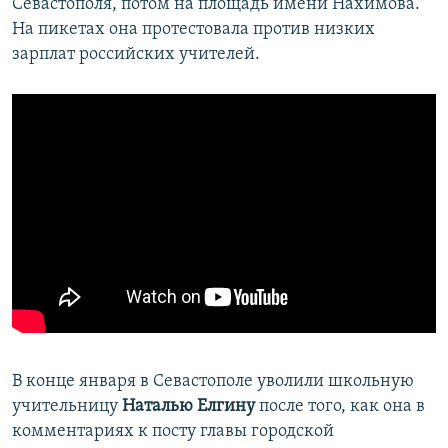
Севастополя, потом на площадь имени Нахимова.
На пикетах она протестовала против низких
зарплат российских учителей.
В конце января в Севастополе уволили школьную
учительницу
Наталью Елгину
после того, как она в
комментариях к посту главы городской