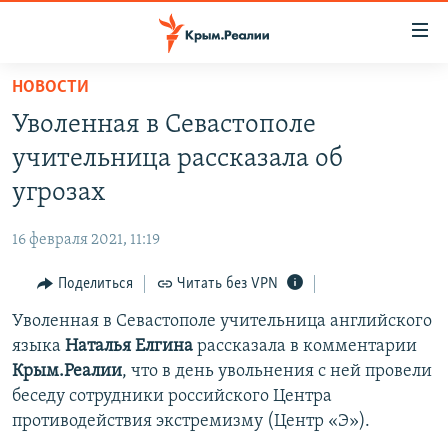
Доступность
ссылки
Вернуться
НОВОСТИ
к
НОВОСТИ
Уволенная в Севастополе
основному
СПЕЦПРОЕКТЫ
содержанию
учительница рассказала об
ВОДА
Вернутся
ГРУЗ 200
угрозах
к
ИСТОРИЯ
КАРТА ВОЕННЫХ ОБЪЕКТОВ КРЫМА
главной
16 февраля 2021, 11:19
ЕЩЕ
11 ЛЕТ ОККУПАЦИИ КРЫМА. 11 ИСТОРИЙ СОПРОТИВЛЕНИЯ
навигации
Вернутся
Поделиться
Читать без VPN
РАДІО СВОБОДА
ИНТЕРАКТИВ
к
Уволенная в Севастополе учительница английского
КАК ОБОЙТИ БЛОКИРОВКУ
ИНФОГРАФИКА
поиску
языка
Наталья
Елгина
рассказала в комментарии
ТЕЛЕПРОЕКТ КРЫМ.РЕАЛИИ
Крым.Реалии
, что в день увольнения с ней провели
Українською
беседу сотрудники российского Центра
СОВЕТЫ ПРАВОЗАЩИТНИКОВ
Qırımtatar
противодействия экстремизму (Центр «Э»).
ПРОПАВШИЕ БЕЗ ВЕСТИ