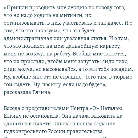
ПРИСОЕДИНЯЙТЕСЬ!
ПОБЕДИТЕЛЕЙ НЕ СУДЯТ?
«Пришли проводить мне лекцию по поводу того,
что не надо ходить на митинги, их
КРЫМ.НЕПОКОРЕННЫЙ
организовывать, в них участвовать и так далее. И о
ELIFBE
том, что это наказуемо, что это будет
административная или уголовная статья. И о том,
УКРАИНСКАЯ ПРОБЛЕМА КРЫМА
что это повлияет на мою дальнейшую карьеру,
Все сайты RFE/RL
меня не возьмут на работу. Вообще мне кажется,
что их прислали, чтобы меня запугать: сиди тихо,
сиди молча, не высовывайся, а то мы тебя посадим.
Ну, вообще мне это не страшно. Чего там, в тюрьме
той сидеть. Ну, посижу, если надо будет», ‒
рассказала Елгина.
Беседа с представителями Центра «Э» Наталью
Елгину не остановила. Она начала выходить на
одиночные пикеты. Сначала пошла в здание
подконтрольного России правительства