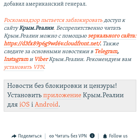
добавил американский генерал.
Роскомнадзор пытается заблокировать
доступ к
сайту
Крым.Реалии
.
Беспрепятственно читать
Крым.Реалии можно с помощью
зеркального сайта:
https://d3fx89p6g9wd6v.cloudfront.net/
. ​
Также
следите за основными новостями в
Telegram
,
Instagram
и
Viber
Крым.Реалии. Рекомендуем вам
установить
VPN
.
Новости без блокировки и цензуры!
Установить
приложение
Крым.Реалии
для
iOS
і
Android
.
Поделиться
Читать без VPN
Follow us