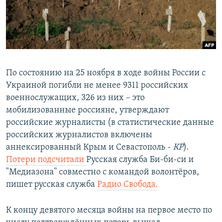
ПРИСОЕДИНЯЙТЕСЬ!
ПОБЕДИТЕЛЕЙ НЕ СУДЯТ?
КРЫМ.НЕПОКОРЕННЫЙ
ELIFBE
УКРАИНСКАЯ ПРОБЛЕМА КРЫМА
По состоянию на 25 ноября в ходе войны России с
Все сайты RFE/RL
Украиной погибли не менее 9311 российских
военнослужащих, 326 из них – это
мобилизованные россияне, утверждают
российские журналисты (в статистические данные
российских журналистов включены
аннексированный Крым и Севастополь -
КР
).
Потери подсчитали
Русская служба Би-би-си и
"Медиазона" совместно с командой волонтёров,
пишет русская служба
Радио Свобода.
К концу девятого месяца войны на первое место по