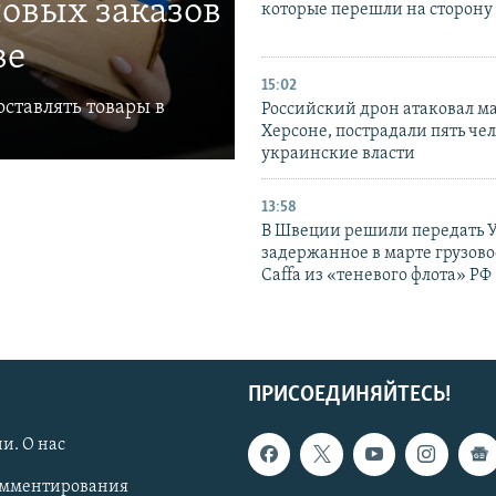
овых заказов
которые перешли на сторону
ве
15:02
ставлять товары в
Российский дрон атаковал м
Херсоне, пострадали пять чел
украинские власти
13:58
В Швеции решили передать 
задержанное в марте грузово
Caffa из «теневого флота» РФ
ПРИСОЕДИНЯЙТЕСЬ!
и. О нас
омментирования