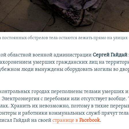
за постоянных обстрелов тела остаются лежать прямо на улица
кой областной военной администрации
Сергей Гайдай
захоронением умерших гражданских лиц на территори
убежном люди вынуждены оборудовать могилы во дв
контрольных городах переполнены телами умерших 
 Электроэнергия с перебоями или отсутствует вообще. 
алах. Хранить их невозможно, поэтому в тихие переры
лонтеры и работники коммунальных служб прячут тела
писал Гайдай на своей
странице в
Facebook
.