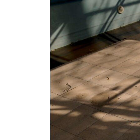
ПОБЕДИТЕЛЕЙ НЕ СУДЯТ?
КРЫМ.НЕПОКОРЕННЫЙ
ELIFBE
УКРАИНСКАЯ ПРОБЛЕМА КРЫМА