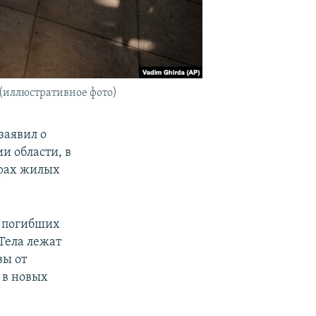
х (иллюстративное фото)
заявил о
и области, в
орах жилых
и погибших
Тела лежат
вы от
 в новых