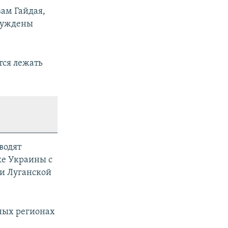
вам Гайдая,
ынуждены
тся лежать
водят
ке Украины с
 и Луганской
чных регионах