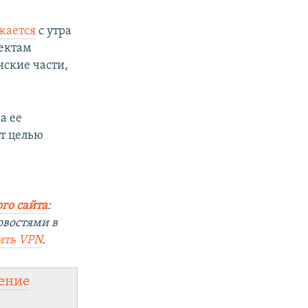
жается
с утра
ъектам
ские части,
а ее
ет целью
го сайта
:
овостями в
ить VPN
.
ение