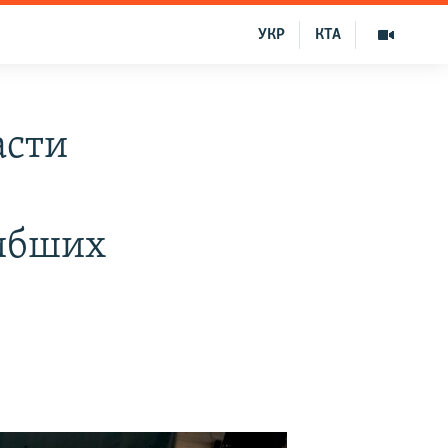
УКР
КТА
асти
гибших