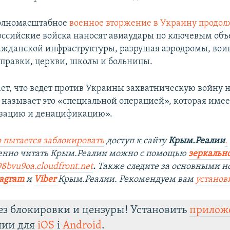
полномасштабное
военное вторжение в Украину продол
Российские войска наносят авиаудары по ключевым об
ажданской инфраструктуры, разрушая аэродромы, воин
аправки, церкви, школы и больницы.
ает, что ведет против Украины захватническую войну н
 называет это «специальной операцией», которая име
зацию и денацификацию».
 пытается заблокировать
доступ к сайту
Крым.Реалии
.
венно читать Крым.Реалии можно с помощью
зеркально
98bvu9oa.cloudfront.net
.
Также следите за основными н
tagram
и
Viber
Крым.Реалии. Рекомендуем вам
установ
ез блокировки и цензуры! Установить
прилож
лии для
iOS
і
Android
.