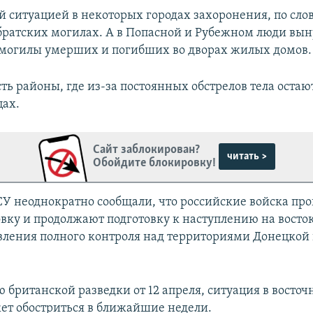
ой ситуацией в некоторых городах захоронения, по сло
 братских могилах. А в Попасной и Рубежном люди в
 могилы умерших и погибших во дворах жилых домов.
сть районы, где из-за постоянных обстрелов тела остаю
цах.
Сайт заблокирован?
читать >
Обойдите блокировку!
СУ неоднократно сообщали, что российские войска про
вку и продолжают подготовку к наступлению на восто
вления полного контроля над территориями Донецкой
 британской разведки от 12 апреля, ситуация в восто
т обостриться в ближайшие недели.