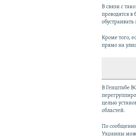
В связи с так
проводятся в
обустраивать
Кроме того, е
прямо на ули
В Генштабе В
перегруппиро
целью устано
областей.
По сообщению
Украины може