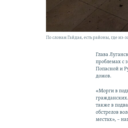
По словам Гайдая, есть районы, где из-
Глава Луганс
проблемах с 
Попасной и Р
домов.
«Морги в под
гражданских.
также в подв
обстрелов во
местах», – на