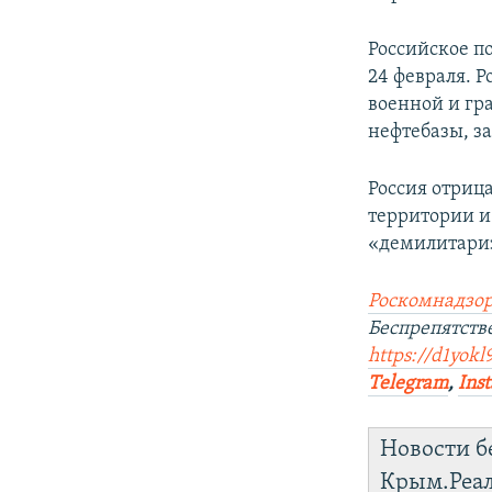
Российское 
24 февраля. 
военной и гр
нефтебазы, з
Россия отриц
территории и
«демилитари
Роскомнадзор
Беспрепятст
https://d1yokl
Telegram
,
Ins
Новости б
Крым.Реа