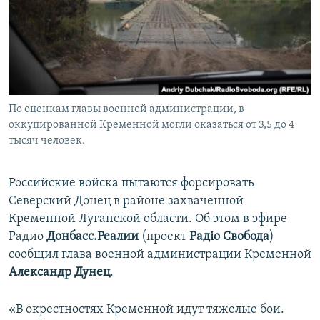
ПРИСОЕДИНЯЙТЕСЬ!
ПОБЕДИТЕЛЕЙ НЕ СУДЯТ?
КРЫМ.НЕПОКОРЕННЫЙ
ELIFBE
УКРАИНСКАЯ ПРОБЛЕМА КРЫМА
Все сайты RFE/RL
По оценкам главы военной администрации, в
оккупированной Кременной могли оказаться от 3,5 до 4
тысяч человек.
Российские войска пытаются форсировать
Северский Донец в районе захваченной
Кременной Луганской области. Об этом в эфире
Радио
Донбасс.Реалии
(проект
Радіо Свобода
)
сообщил глава военной администрации Кременной
Александр Дунец
.
«В окрестностях Кременной идут тяжелые бои.